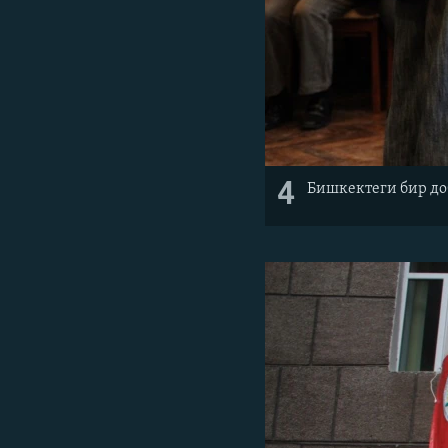
4
Бишкектеги бир д