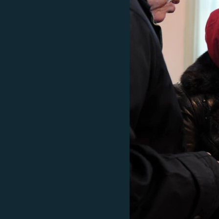
ЭЖЕ-СИҢДИЛЕР
АЗАТТЫК+
ЫҢГАЙСЫЗ СУРООЛОР