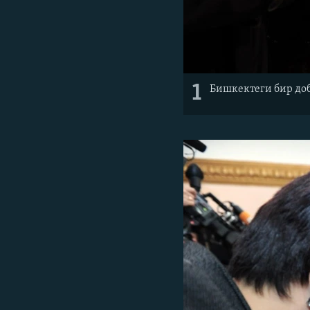
1
Бишкектеги бир до