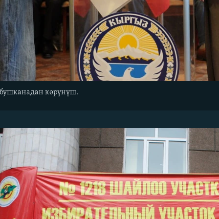
обушканадан көрүнүш.