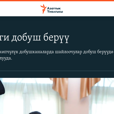
ги добуш берүү
өпчүлүк добушканаларда шайлоочулар добуш берүүдө 
лууда.