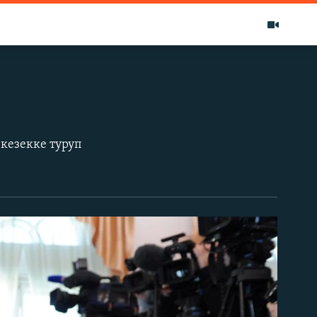
кезекке туруп