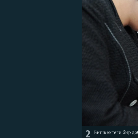
2
Бишкектеги бир до