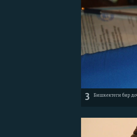
3
Бишкектеги бир до