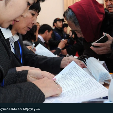
бушканадан көрүнүш.