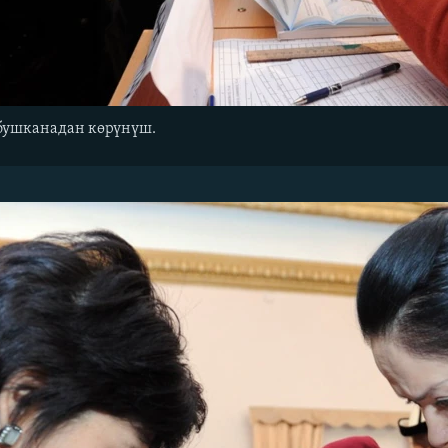
бушканадан көрүнүш.