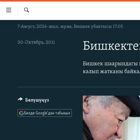
Линктер
Мазмунга
өтүңүз
Издөө
7-Август, 2026-жыл, жума, Бишкек убактысы 17:05
ЖАҢЫЛЫКТАР
Навигацияга
өтүңүз
КЫРГЫЗСТАН
30-Октябрь, 2011
Бишкекте
Издөөгө
ДҮЙНӨ
КЫРГЫЗСТАН
салыңыз
УКРАИНА
САЯСАТ
ДҮЙНӨ
Бишкек шаарындагы к
калып жатканы байка
АТАЙЫН ИЛИКТӨӨ
ЭКОНОМИКА
БОРБОР АЗИЯ
ТВ ПРОГРАММАЛАР
МАДАНИЯТ
ПОДКАСТ
БҮГҮН АЗАТТЫКТА
Бөлүшүңүз
ӨЗГӨЧӨ ПИКИР
ЭКСПЕРТТЕР ТАЛДАЙТ
Бизди Google'дан табыңыз
БИЗ ЖАНА ДҮЙНӨ
ДАНИСТЕ