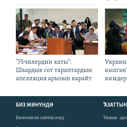
"75чилердин каты":
Украин
Шаардык сот тараптардын
кылган
апелляция арызын карайт
кимдер
БИЗ ЖӨНҮНДӨ
"АЗАТТЫ
Блоктолгон сайтты ачуу
Тилим - ди