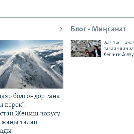
Блог - Миңсанат
Ала-Тоо – онл
таалимдин эл
бешиги болуу
даяр болгондор гана
 керек".
стан Жеңиш чокусу
 жаңы талап
ады