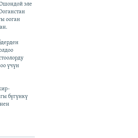
 Ошондой эле
 Ооганстан
гы ооган
ан.
бдерден
олдоо
стоолорду
оо үчүн
кир-
гы бүгүнкү
енен