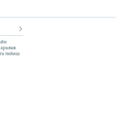
айн
 аралык
га тийиш