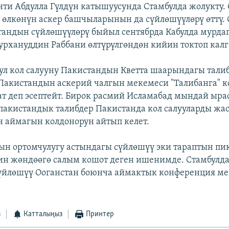
нти Абдулла Гүлдүн катышуусунда Стамбулда жолукту.
и өлкөнүн аскер башчыларынын да сүйлөшүүлөрү өттү.
андын сүйлөшүүлөрү быйыл сентябрда Кабулда мурда
урхануддин Раббани өлтүрүлгөндөн кийин токтоп калг
бул кол салууну Пакистандын Кветта шаарындагы тали
Пакистандын аскерий чалгын мекемеси "Талибанга" к
ат деп эсептейт. Бирок расмий Исламабад мындай ыра
 пакистандык талибдер Пакистанда кол салууларды жас
 аймагын колдонорун айтып келет.
ын ортомчулугу астындагы сүйлөшүү эки тараптын пи
н жөндөөгө салым кошот деген ишенимде. Стамбулда
сүйлөшүү Ооганстан боюнча аймактык конференция м
з
Катталыңыз
Принтер