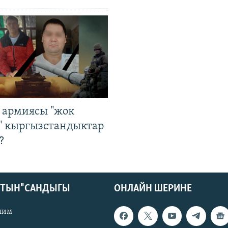
 армиясы "жок
" кыргызстандыктар
?
КТЫН" САНДЫГЫ
ОНЛАЙН ШЕРИНЕ
лим