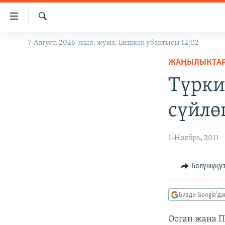
Линктер
Мазмунга
өтүңүз
Издөө
7-Август, 2026-жыл, жума, Бишкек убактысы 12:02
ЖАҢЫЛЫКТАР
Навигацияга
өтүңүз
ЖАҢЫЛЫКТА
КЫРГЫЗСТАН
Издөөгө
Түрки
ДҮЙНӨ
КЫРГЫЗСТАН
салыңыз
УКРАИНА
САЯСАТ
ДҮЙНӨ
сүйлө
АТАЙЫН ИЛИКТӨӨ
ЭКОНОМИКА
БОРБОР АЗИЯ
ТВ ПРОГРАММАЛАР
МАДАНИЯТ
1-Ноябрь, 2011
ПОДКАСТ
БҮГҮН АЗАТТЫКТА
Бөлүшүңү
ӨЗГӨЧӨ ПИКИР
ЭКСПЕРТТЕР ТАЛДАЙТ
БИЗ ЖАНА ДҮЙНӨ
Бизди Google'д
ДАНИСТЕ
Ооган жана П