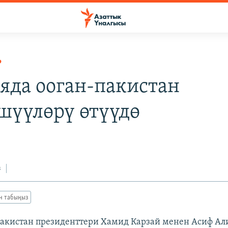
Р
яда ооган-пакистан
шүүлөрү өтүүдө
з
ан табыңыз
акистан президенттери Хамид Карзай менен Асиф Ал