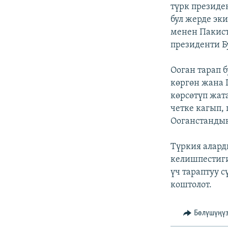
ЭЖЕ-СИҢДИЛЕР
түрк президе
бул жерде эк
АЗАТТЫК+
менен Пакист
ЫҢГАЙСЫЗ СУРООЛОР
президенти Б
Ооган тарап 
көргөн жана 
көрсөтүп жат
четке кагып,
Ооганстандын
Түркия алард
келишпестиги
үч тараптуу 
коштолот.
Бөлүшүңү