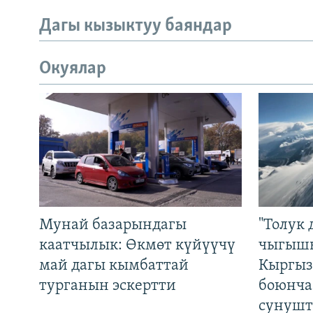
Дагы кызыктуу баяндар
Окуялар
Мунай базарындагы
"Толук 
каатчылык: Өкмөт күйүүчү
чыгышы
май дагы кымбаттай
Кыргыз
турганын эскертти
боюнча
сунушт