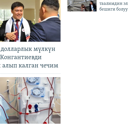
таалимдин эл
бешиги болуу
н долларлык мүлкүн
. Конгантиевди
н алып калган чечим