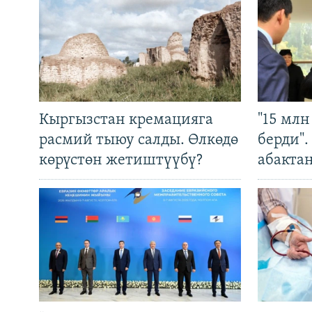
Кыргызстан кремацияга
"15 мл
расмий тыюу салды. Өлкөдө
берди"
көрүстөн жетиштүүбү?
абакта