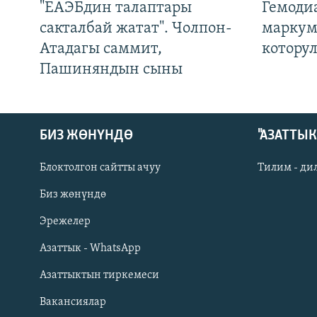
"ЕАЭБдин талаптары
Гемоди
сакталбай жатат". Чолпон-
маркум
Атадагы саммит,
котору
Пашиняндын сыны
БИЗ ЖӨНҮНДӨ
"АЗАТТЫ
Блоктолгон сайтты ачуу
Тилим - ди
Биз жөнүндө
Русский
Эрежелер
Азаттык - WhatsApp
ОНЛАЙН ШЕРИНЕ
Азаттыктын тиркемеси
Вакансиялар