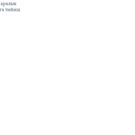
 аралык
га тийиш