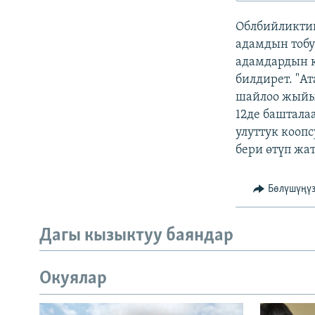
ЭЖЕ-СИҢДИЛЕР
Облбийликтин
АЗАТТЫК+
адамдын тобу
ЫҢГАЙСЫЗ СУРООЛОР
адамдардын 
билдирет. "А
шайлоо жыйын
12де баштала
улуттук кооп
бери өтүп жа
Бөлүшүңү
Дагы кызыктуу баяндар
Окуялар