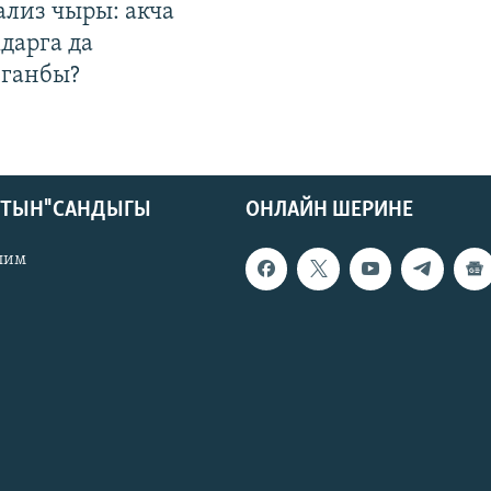
ализ чыры: акча
дарга да
лганбы?
КТЫН" САНДЫГЫ
ОНЛАЙН ШЕРИНЕ
лим