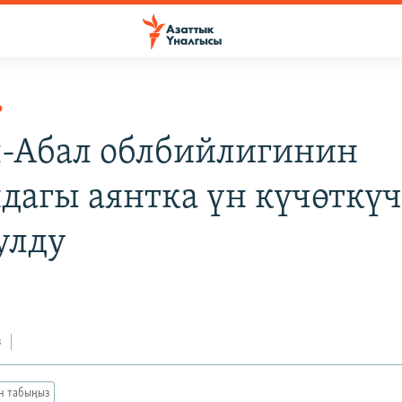
Р
-Абал облбийлигинин
дагы аянтка үн күчөткү
улду
з
ан табыңыз