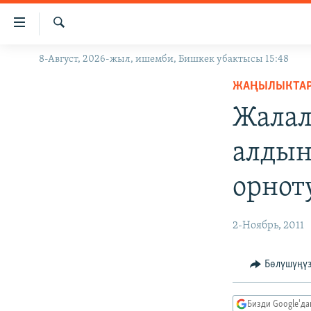
Линктер
Мазмунга
өтүңүз
Издөө
8-Август, 2026-жыл, ишемби, Бишкек убактысы 15:48
ЖАҢЫЛЫКТАР
Навигацияга
өтүңүз
ЖАҢЫЛЫКТА
КЫРГЫЗСТАН
Издөөгө
Жалал
ДҮЙНӨ
КЫРГЫЗСТАН
салыңыз
УКРАИНА
САЯСАТ
ДҮЙНӨ
алдын
АТАЙЫН ИЛИКТӨӨ
ЭКОНОМИКА
БОРБОР АЗИЯ
орнот
ТВ ПРОГРАММАЛАР
МАДАНИЯТ
ПОДКАСТ
БҮГҮН АЗАТТЫКТА
2-Ноябрь, 2011
ӨЗГӨЧӨ ПИКИР
ЭКСПЕРТТЕР ТАЛДАЙТ
БИЗ ЖАНА ДҮЙНӨ
Бөлүшүңү
ДАНИСТЕ
Бизди Google'д