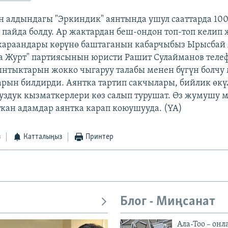
 алдындагы "Эркиндик" аянтында ушул сааттарда 10
 пайда болду. Ар жактардан беш-ондон топ-топ келип
караандары көрүнө баштаганын кабарчыбыз Ырысбай
та Журт" партиясынын юристи Рашит Сулайманов теле
тыктарын жокко чыгаруу талабы менен бүгүн болчу 
арын билдирди. Аянтка тартип сакчылары, бийлик өкү
суздук кызматкерлери көз салып турушат. Өз жумушу 
ткан адамдар аянтка карап коюушууда. (YA)
з
Катталыңыз
Принтер
Блог - Миңсанат
Ала-Тоо – онл