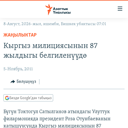
Линктер
Мазмунга
өтүңүз
8-Август, 2026-жыл, ишемби, Бишкек убактысы 07:01
Навигацияга
ЖАҢЫЛЫКТАР
өтүңүз
ЖАҢЫЛЫКТАР
КЫРГЫЗСТАН
Издөөгө
Кыргыз милициясынын 87
салыңыз
ДҮЙНӨ
КЫРГЫЗСТАН
жылдыгы белгиленүүдө
УКРАИНА
САЯСАТ
ДҮЙНӨ
5-Ноябрь, 2011
АТАЙЫН ИЛИКТӨӨ
ЭКОНОМИКА
БОРБОР АЗИЯ
ТВ ПРОГРАММАЛАР
Бөлүшүңүз
МАДАНИЯТ
ПОДКАСТ
БҮГҮН АЗАТТЫКТА
Бизди Google'дан табыңыз
ӨЗГӨЧӨ ПИКИР
ЭКСПЕРТТЕР ТАЛДАЙТ
Бүгүн Токтогул Сатылганов атындагы Улуттук
БИЗ ЖАНА ДҮЙНӨ
Русский
филармонияда президент Роза Отунбаеванын
ДАНИСТЕ
катышуусунда Кыргыз милициясынын 87