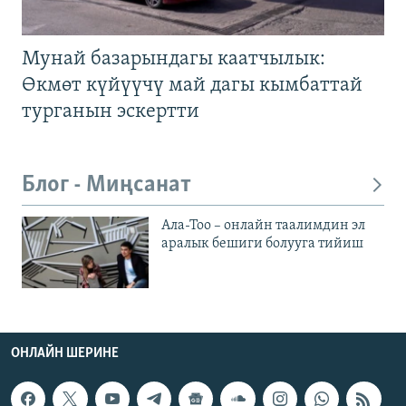
Мунай базарындагы каатчылык:
Өкмөт күйүүчү май дагы кымбаттай
турганын эскертти
Блог - Миңсанат
Ала-Тоо – онлайн таалимдин эл
аралык бешиги болууга тийиш
ОНЛАЙН ШЕРИНЕ