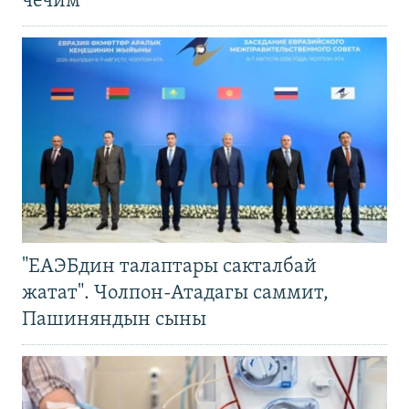
чечим
"ЕАЭБдин талаптары сакталбай
жатат". Чолпон-Атадагы саммит,
Пашиняндын сыны