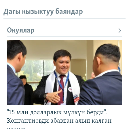
Дагы кызыктуу баяндар
Окуялар
"15 млн долларлык мүлкүн берди".
Конгантиевди абактан алып калган