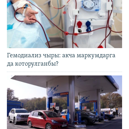
Гемодиализ чыры: акча маркумдарга
да которулганбы?