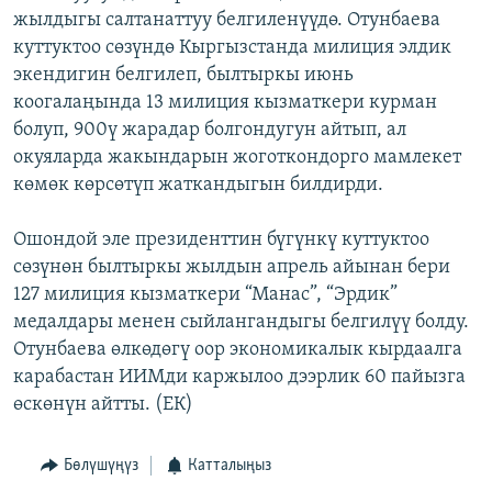
жылдыгы салтанаттуу белгиленүүдө. Отунбаева
ОНЛАЙН ШЕРИНЕ
ЭЖЕ-СИҢДИЛЕР
куттуктоо сөзүндө Кыргызстанда милиция элдик
АЗАТТЫК+
экендигин белгилеп, былтыркы июнь
ЫҢГАЙСЫЗ СУРООЛОР
коогалаңында 13 милиция кызматкери курман
болуп, 900ү жарадар болгондугун айтып, ал
окуяларда жакындарын жоготкондорго мамлекет
ЭЕ/АРнун бардык сайттары
көмөк көрсөтүп жаткандыгын билдирди.
Ошондой эле президенттин бүгүнкү куттуктоо
сөзүнөн былтыркы жылдын апрель айынан бери
127 милиция кызматкери “Манас”, “Эрдик”
медалдары менен сыйлангандыгы белгилүү болду.
Отунбаева өлкөдөгү оор экономикалык кырдаалга
карабастан ИИМди каржылоо дээрлик 60 пайызга
өскөнүн айтты. (ЕК)
Бөлүшүңүз
Катталыңыз