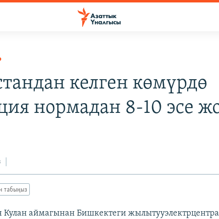
Р
стандан келген көмүрдө
ция нормадан 8-10 эсе ж
з
ан табыңыз
н Кулан аймагынан Бишкектеги жылытууэлектрцентр