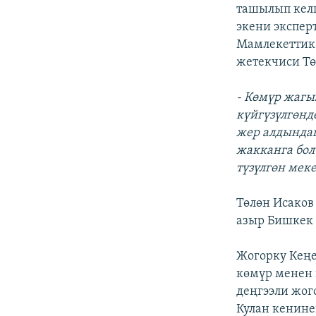
ЭЖЕ-СИҢДИЛЕР
ташылып келг
экени экспер
АЗАТТЫК+
Мамлекеттик
ЫҢГАЙСЫЗ СУРООЛОР
жетекчиси Тө
- Көмүр жагы
күйгүзүлгөнд
жер алдындаг
жакканга бол
түзүлгөн мек
Төлөн Исаков
азыр Бишкек 
Жогорку Кең
көмүр менен 
деңгээли жог
Кулан кенине