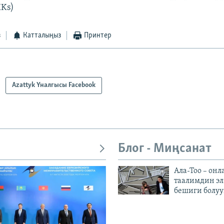
KKs)
з
Катталыңыз
Принтер
Azattyk Үналгысы Facebook
Блог - Миңсанат
Ала-Тоо – онл
таалимдин эл
бешиги болуу