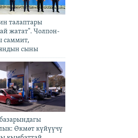
ин талаптары
ай жатат". Чолпон-
ы саммит,
яндын сыны
базарындагы
лык: Өкмөт күйүүчү
гы кымбаттай