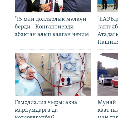
"15 млн долларлык мүлкүн
"ЕАЭБд
берди". Конгантиевди
сакталб
абактан алып калган чечим
Атадаг
Пашин
Гемодиализ чыры: акча
Мунай 
маркумдарга да
каатчы
которулганбы?
май да