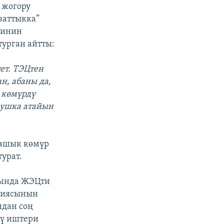
 жогору
заттыкка”
тинин
турган айтты:
ет. ТЭЦтен
н, абаны да,
 көмүрдү
нушка атайын
 ашык көмүр
урат.
нында ЖЭЦти
ациясынын
ндан соң
үү иштери