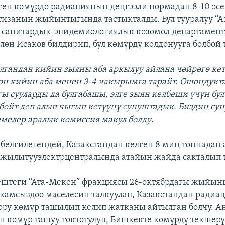
ен көмүрдө радиациянын деңгээли нормадан 8-10 эсе
тизанын жыйынтыгында тастыкталды. Бул тууралуу “А
 санитардык-эпидемиологиялык көзөмөл департамен
лөн Исаков билдирип, бул көмүрдү колдонууга болбой 
лгандан кийин зыяны аба аркылуу айлана чөйрөгө кет
өн кийин аба менен 3-4 чакырымга тарайт. Ошондукта
ы сууларды да булгабашы, элге зыян келбеши үчүн бул
бойт деп алып чыгып кетүүнү сунуштадык. Биздин су
емелер аралык комиссия макул болду
.
 белгилегендей, Казакстандан келген 8 миң тоннадан
жылытууэлектрцентралында атайын жайда сакталып т
ештеги “Ата-Мекен” фракциясы 26-октябрдагы жыйы
камсыздоо маселесин талкуулап, Казакстандан ради
ору көмүр ташылып келип жатканы айтылган болчу. А
н көмүр ташуу токтотулуп, Бишкекте көмүрдү текшер