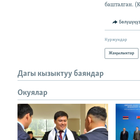
башталган. (
Бөлүшүңү
Куржундар
Жаңылыктар
Дагы кызыктуу баяндар
Окуялар