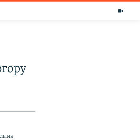
огору
алына