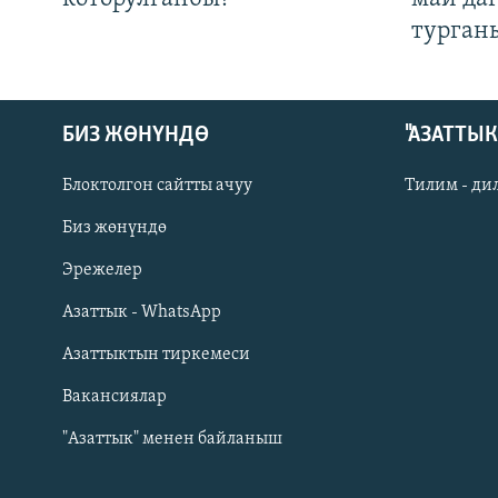
турган
БИЗ ЖӨНҮНДӨ
"АЗАТТЫ
Блоктолгон сайтты ачуу
Тилим - ди
Биз жөнүндө
Русский
Эрежелер
Азаттык - WhatsApp
ОНЛАЙН ШЕРИНЕ
Азаттыктын тиркемеси
Вакансиялар
"Азаттык" менен байланыш
ЭЕ/АРнун бардык сайттары