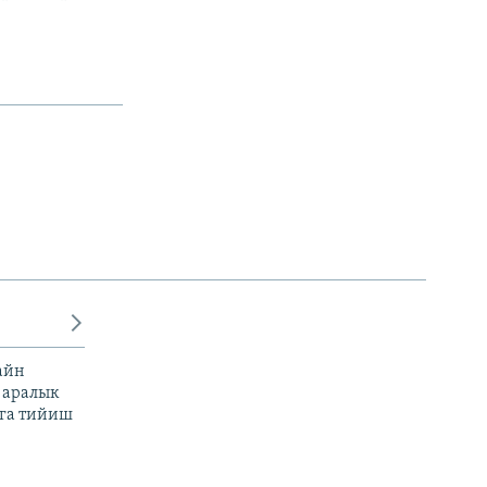
айн
 аралык
га тийиш