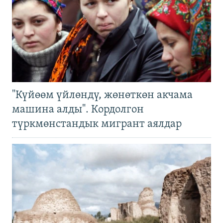
"Күйөөм үйлөндү, жөнөткөн акчама
машина алды". Кордолгон
түркмөнстандык мигрант аялдар