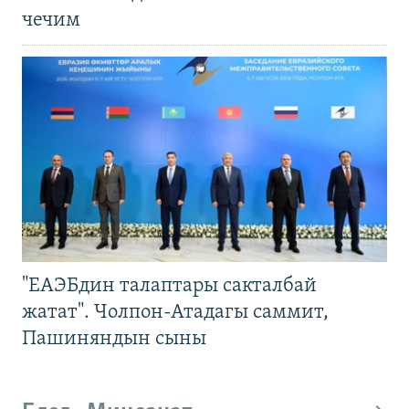
чечим
"ЕАЭБдин талаптары сакталбай
жатат". Чолпон-Атадагы саммит,
Пашиняндын сыны