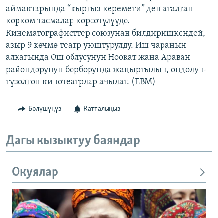
аймактарында “кыргыз керемети” деп аталган
ОНЛАЙН ШЕРИНЕ
ЭЖЕ-СИҢДИЛЕР
көркөм тасмалар көрсөтүлүүдө.
АЗАТТЫК+
Кинематографисттер союзунан билдиришкендей,
ЫҢГАЙСЫЗ СУРООЛОР
азыр 9 көчмө театр уюштурулду. Иш чаранын
алкагында Ош облусунун Ноокат жана Араван
райондорунун борборунда жаңыртылып, оңдолуп-
ЭЕ/АРнун бардык сайттары
түзөлгөн кинотеатрлар ачылат. (EBM)
Бөлүшүңүз
Катталыңыз
Дагы кызыктуу баяндар
Окуялар