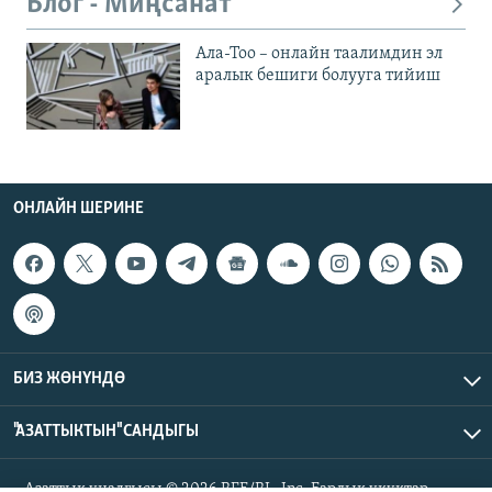
Блог - Миңсанат
Ала-Тоо – онлайн таалимдин эл
аралык бешиги болууга тийиш
ОНЛАЙН ШЕРИНЕ
БИЗ ЖӨНҮНДӨ
"АЗАТТЫКТЫН" САНДЫГЫ
Азаттык үналгысы © 2026 RFE/RL, Inc. Бардык укуктар