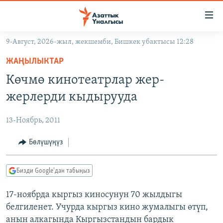
Линктер
Мазмунга
өтүңүз
9-Август, 2026-жыл, жекшемби, Бишкек убактысы 12:28
Навигацияга
ЖАҢЫЛЫКТАР
өтүңүз
ЖАҢЫЛЫКТАР
КЫРГЫЗСТАН
Издөөгө
Көчмө кинотеатрлар жер-
салыңыз
ДҮЙНӨ
КЫРГЫЗСТАН
жерлерди кыдырууда
УКРАИНА
САЯСАТ
ДҮЙНӨ
13-Ноябрь, 2011
АТАЙЫН ИЛИКТӨӨ
ЭКОНОМИКА
БОРБОР АЗИЯ
ТВ ПРОГРАММАЛАР
Бөлүшүңүз
МАДАНИЯТ
ПОДКАСТ
БҮГҮН АЗАТТЫКТА
Бизди Google'дан табыңыз
ӨЗГӨЧӨ ПИКИР
ЭКСПЕРТТЕР ТАЛДАЙТ
17-ноябрда кыргыз киносунун 70 жылдыгы
БИЗ ЖАНА ДҮЙНӨ
Русский
белгиленет. Учурда кыргыз кино жумалыгы өтүп,
ДАНИСТЕ
анын алкагында Кыргызстандын бардык