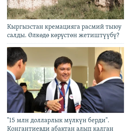
Кыргызстан кремацияга расмий тыюу
салды. Өлкөдө көрүстөн жетиштүүбү?
"15 млн долларлык мүлкүн берди".
Конгантиевди абактан алып калган