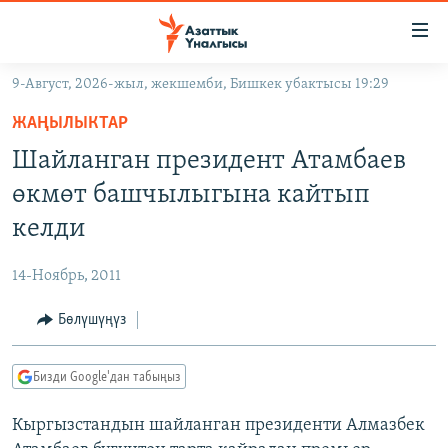
Линктер
Мазмунга
өтүңүз
9-Август, 2026-жыл, жекшемби, Бишкек убактысы 19:29
Навигацияга
ЖАҢЫЛЫКТАР
өтүңүз
ЖАҢЫЛЫКТАР
КЫРГЫЗСТАН
Издөөгө
Шайланган президент Атамбаев
салыңыз
ДҮЙНӨ
КЫРГЫЗСТАН
өкмөт башчылыгына кайтып
УКРАИНА
САЯСАТ
ДҮЙНӨ
келди
АТАЙЫН ИЛИКТӨӨ
ЭКОНОМИКА
БОРБОР АЗИЯ
14-Ноябрь, 2011
ТВ ПРОГРАММАЛАР
МАДАНИЯТ
Бөлүшүңүз
ПОДКАСТ
БҮГҮН АЗАТТЫКТА
ӨЗГӨЧӨ ПИКИР
ЭКСПЕРТТЕР ТАЛДАЙТ
Бизди Google'дан табыңыз
БИЗ ЖАНА ДҮЙНӨ
Русский
Кыргызстандын шайланган президенти Алмазбек
ДАНИСТЕ