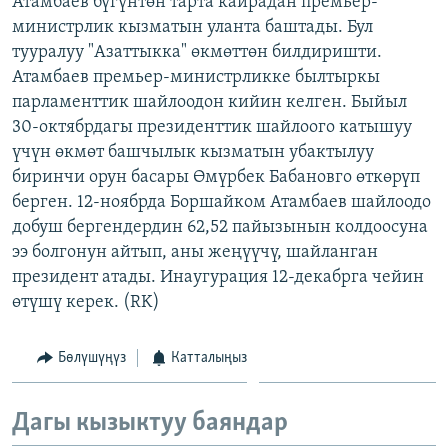
Атамбаев бүгүнтөн тарта кайрадан премьер-
ОНЛАЙН ШЕРИНЕ
ЭЖЕ-СИҢДИЛЕР
министрлик кызматын уланта баштады. Бул
тууралуу "Азаттыкка" өкмөттөн билдиришти.
АЗАТТЫК+
Атамбаев премьер-министрликке былтыркы
ЫҢГАЙСЫЗ СУРООЛОР
парламенттик шайлоодон кийин келген. Быйыл
30-октябрдагы президенттик шайлоого катышуу
үчүн өкмөт башчылык кызматын убактылуу
ЭЕ/АРнун бардык сайттары
биринчи орун басары Өмүрбек Бабановго өткөрүп
берген. 12-ноябрда Боршайком Атамбаев шайлоодо
добуш бергендердин 62,52 пайызынын колдоосуна
ээ болгонун айтып, аны жеңүүчү, шайланган
президент атады. Инаугурация 12-декабрга чейин
өтүшү керек. (RK)
Бөлүшүңүз
Катталыңыз
Дагы кызыктуу баяндар