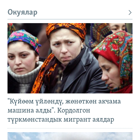
Окуялар
"Күйөөм үйлөндү, жөнөткөн акчама
машина алды". Кордолгон
түркмөнстандык мигрант аялдар