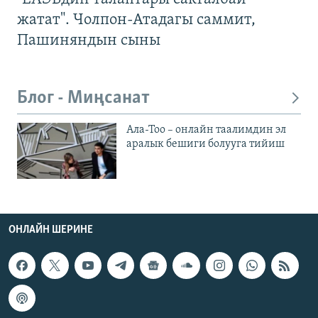
жатат". Чолпон-Атадагы саммит,
Пашиняндын сыны
Блог - Миңсанат
Ала-Тоо – онлайн таалимдин эл
аралык бешиги болууга тийиш
ОНЛАЙН ШЕРИНЕ