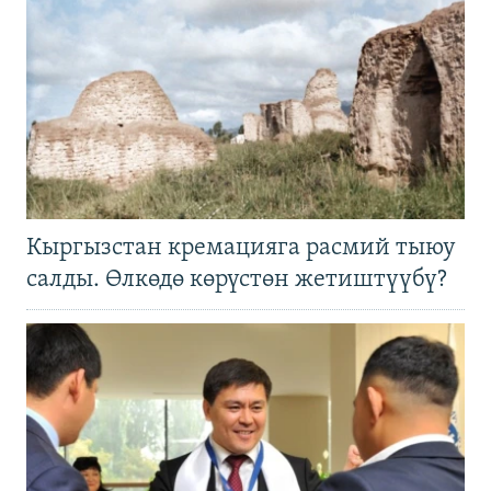
Кыргызстан кремацияга расмий тыюу
салды. Өлкөдө көрүстөн жетиштүүбү?