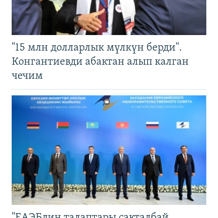
"15 млн долларлык мүлкүн берди".
Конгантиевди абактан алып калган
чечим
"ЕАЭБдин талаптары сакталбай