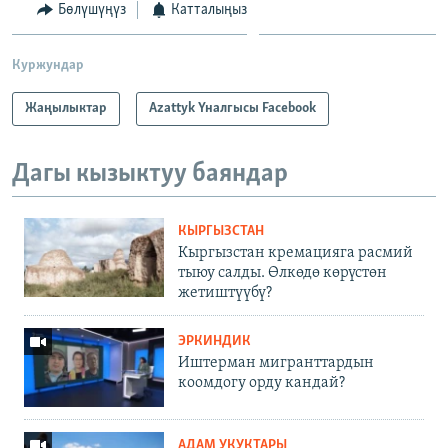
Бөлүшүңүз
Катталыңыз
Куржундар
Жаңылыктар
Azattyk Үналгысы Facebook
Дагы кызыктуу баяндар
КЫРГЫЗСТАН
Кыргызстан кремацияга расмий
тыюу салды. Өлкөдө көрүстөн
жетиштүүбү?
ЭРКИНДИК
Иштерман мигранттардын
коомдогу орду кандай?
АДАМ УКУКТАРЫ