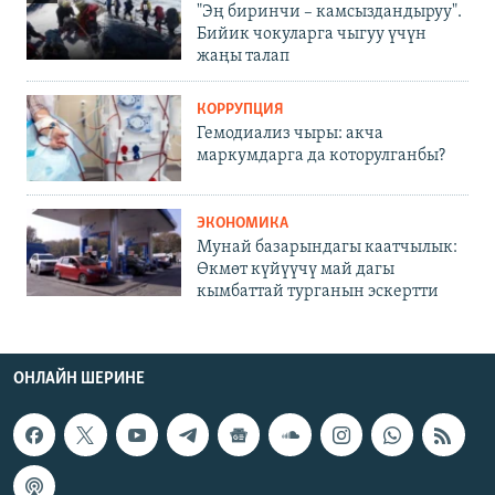
"Эң биринчи – камсыздандыруу".
Бийик чокуларга чыгуу үчүн
жаңы талап
КОРРУПЦИЯ
Гемодиализ чыры: акча
маркумдарга да которулганбы?
ЭКОНОМИКА
Мунай базарындагы каатчылык:
Өкмөт күйүүчү май дагы
кымбаттай турганын эскертти
ОНЛАЙН ШЕРИНЕ