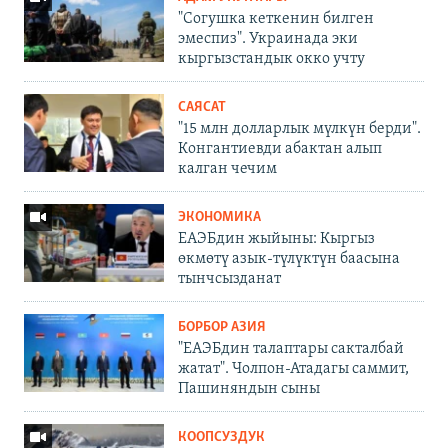
"Согушка кеткенин билген
эмеспиз". Украинада эки
кыргызстандык окко учту
САЯСАТ
"15 млн долларлык мүлкүн берди".
Конгантиевди абактан алып
калган чечим
ЭКОНОМИКА
ЕАЭБдин жыйыны: Кыргыз
өкмөтү азык-түлүктүн баасына
тынчсызданат
БОРБОР АЗИЯ
"ЕАЭБдин талаптары сакталбай
жатат". Чолпон-Атадагы саммит,
Пашиняндын сыны
КООПСУЗДУК