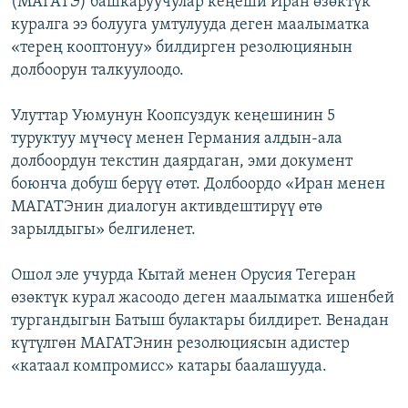
(МАГАТЭ) башкаруучулар кеңеши Иран өзөктүк
ОНЛАЙН ШЕРИНЕ
ЭЖЕ-СИҢДИЛЕР
куралга ээ болууга умтулууда деген маалыматка
«терең кооптонуу» билдирген резолюциянын
АЗАТТЫК+
долбоорун талкуулоодо.
ЫҢГАЙСЫЗ СУРООЛОР
Улуттар Уюмунун Коопсуздук кеңешинин 5
туруктуу мүчөсү менен Германия алдын-ала
ЭЕ/АРнун бардык сайттары
долбоордун текстин даярдаган, эми документ
боюнча добуш берүү өтөт. Долбоордо «Иран менен
МАГАТЭнин диалогун активдештирүү өтө
зарылдыгы» белгиленет.
Ошол эле учурда Кытай менен Орусия Тегеран
өзөктүк курал жасоодо деген маалыматка ишенбей
тургандыгын Батыш булактары билдирет. Венадан
күтүлгөн МАГАТЭнин резолюциясын адистер
«катаал компромисс» катары баалашууда.