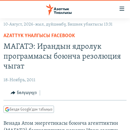
Линктер
Мазмунга
өтүңүз
10-Август, 2026-жыл, дүйшөмбү, Бишкек убактысы 13:31
Навигацияга
ЖАҢЫЛЫКТАР
өтүңүз
AZATTYK ҮНАЛГЫСЫ FACEBOOK
КЫРГЫЗСТАН
Издөөгө
МАГАТЭ: Ирандын ядролук
салыңыз
ДҮЙНӨ
КЫРГЫЗСТАН
программасы боюнча резолюция
УКРАИНА
САЯСАТ
ДҮЙНӨ
чыгат
АТАЙЫН ИЛИКТӨӨ
ЭКОНОМИКА
БОРБОР АЗИЯ
18-Ноябрь, 2011
ТВ ПРОГРАММАЛАР
МАДАНИЯТ
Бөлүшүңүз
ПОДКАСТ
БҮГҮН АЗАТТЫКТА
ӨЗГӨЧӨ ПИКИР
ЭКСПЕРТТЕР ТАЛДАЙТ
Бизди Google'дан табыңыз
БИЗ ЖАНА ДҮЙНӨ
Русский
Венада Атом энергетикасы боюнча агенттиктин
ДАНИСТЕ