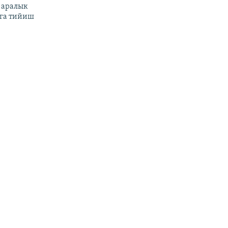
 аралык
га тийиш