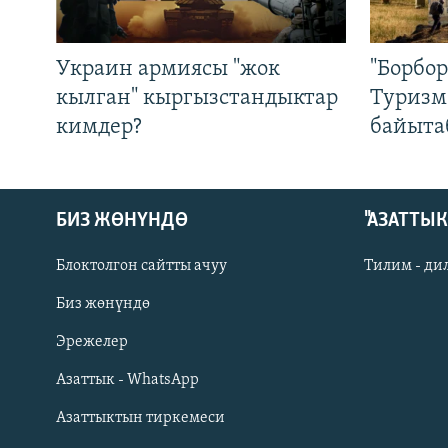
Украин армиясы "жок
"Борбо
кылган" кыргызстандыктар
Туризм
кимдер?
байыта
БИЗ ЖӨНҮНДӨ
"АЗАТТЫ
Блоктолгон сайтты ачуу
Тилим - ди
Биз жөнүндө
Русский
Эрежелер
Азаттык - WhatsApp
ОНЛАЙН ШЕРИНЕ
Азаттыктын тиркемеси