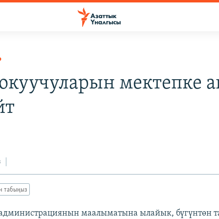
Р
окуучуларын мектепке а
йт
з
ан табыңыз
 администрациянын маалыматына ылайык, бүгүнтөн т