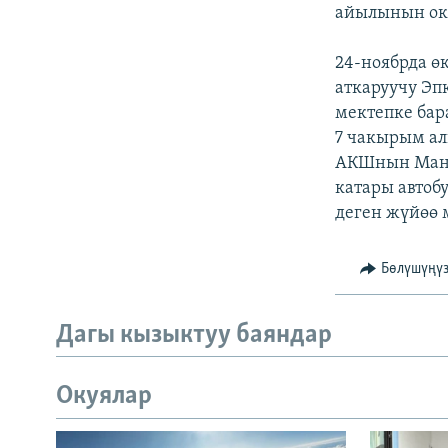
ЭЖЕ-СИҢДИЛЕР
айылынын оку
АЗАТТЫК+
24-ноябрда 
ЫҢГАЙСЫЗ СУРООЛОР
аткаруучу Эп
мектепке бар
7 чакырым ал
АКШнын Мана
катары автоб
деген жүйөө 
Бөлүшүңү
Дагы кызыктуу баяндар
Окуялар