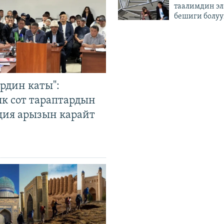
таалимдин эл
бешиги болуу
рдин каты":
к сот тараптардын
ция арызын карайт