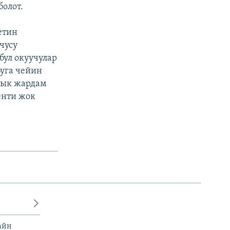
болот.
етин
чусу
бул окуучулар
уга чейин
дык жардам
енти жок
айн