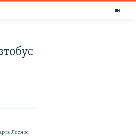
втобус
арта Лесное