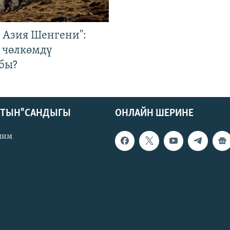
р Азия Шенгени":
 чөлкөмдү
бы?
КТЫН" САНДЫГЫ
ОНЛАЙН ШЕРИНЕ
лим