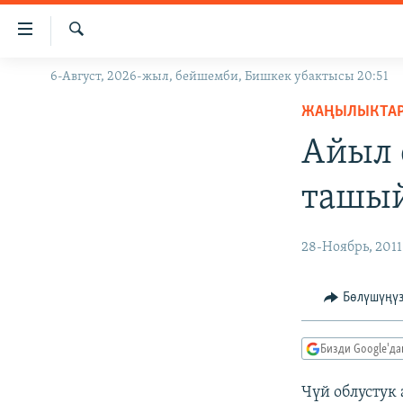
Линктер
Мазмунга
өтүңүз
Издөө
6-Август, 2026-жыл, бейшемби, Бишкек убактысы 20:51
ЖАҢЫЛЫКТАР
Навигацияга
өтүңүз
ЖАҢЫЛЫКТА
КЫРГЫЗСТАН
Издөөгө
Айыл 
ДҮЙНӨ
КЫРГЫЗСТАН
салыңыз
УКРАИНА
САЯСАТ
ДҮЙНӨ
ташы
АТАЙЫН ИЛИКТӨӨ
ЭКОНОМИКА
БОРБОР АЗИЯ
ТВ ПРОГРАММАЛАР
МАДАНИЯТ
28-Ноябрь, 2011
ПОДКАСТ
БҮГҮН АЗАТТЫКТА
Бөлүшүңү
ӨЗГӨЧӨ ПИКИР
ЭКСПЕРТТЕР ТАЛДАЙТ
БИЗ ЖАНА ДҮЙНӨ
Бизди Google'д
ДАНИСТЕ
Чүй облустук