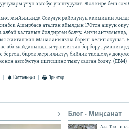
учулары үчүн автобус уюштурулат. Жол кире беш сом 
өкмөт жыйынында Сокулук районунун акиминин милд
кинбек Ашырбаев аталган айылдын 170тен ашуун окуу
а албай калганын билдирген болчу. Анын айтымында, 
ыс жайгашкан Манас айылына барып-келип окушат. Б
с аба майданындагы транзиттик борбору гуманитар
ус берген, бирок жергиликтүү бийлик тиешелүү докум
менен автобустун иштешине тыюу салган болчу. (EBM)
з
Катталыңыз
Принтер
Блог - Миңсанат
Ала-Тоо – онл