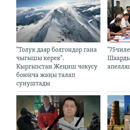
"Толук даяр болгондор гана
"75чиле
чыгышы керек".
Шаарды
Кыргызстан Жеңиш чокусу
апелля
боюнча жаңы талап
сунуштады