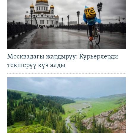
Москвадагы жардыруу: Курьерлерди
текшерүү күч алды