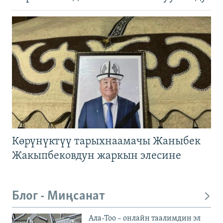
Көрүнүктүү тарыхнаамачы Жаныбек
Жакыпбековдун жаркын элесине
Блог - Миңсанат
Ала-Тоо – онлайн таалимдин эл