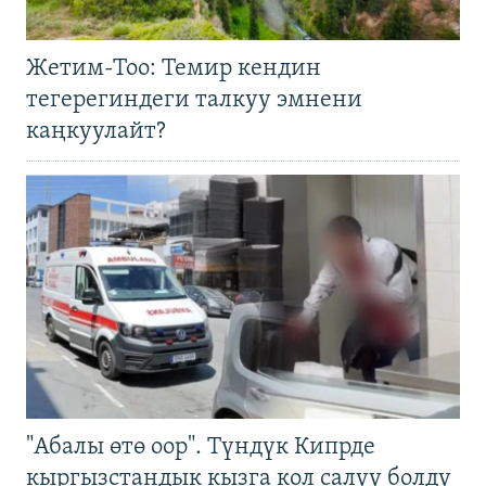
Жетим-Тоо: Темир кендин
тегерегиндеги талкуу эмнени
каңкуулайт?
"Абалы өтө оор". Түндүк Кипрде
кыргызстандык кызга кол салуу болду