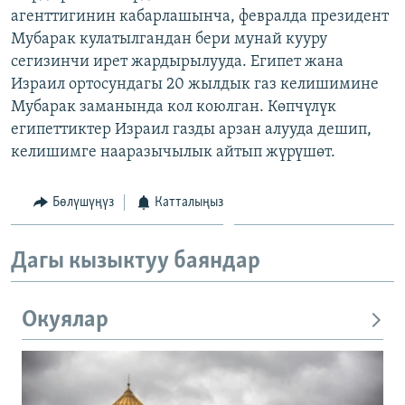
агенттигинин кабарлашынча, февралда президент
ОНЛАЙН ШЕРИНЕ
ЭЖЕ-СИҢДИЛЕР
Мубарак кулатылгандан бери мунай кууру
АЗАТТЫК+
сегизинчи ирет жардырылууда. Египет жана
ЫҢГАЙСЫЗ СУРООЛОР
Израил ортосундагы 20 жылдык газ келишимине
Мубарак заманында кол коюлган. Көпчүлүк
египеттиктер Израил газды арзан алууда дешип,
ЭЕ/АРнун бардык сайттары
келишимге нааразычылык айтып жүрүшөт.
Бөлүшүңүз
Катталыңыз
Дагы кызыктуу баяндар
Окуялар