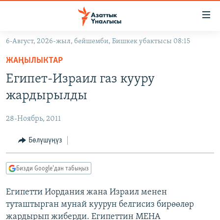
Линктер
Мазмунга
өтүңүз
6-Август, 2026-жыл, бейшемби, Бишкек убактысы 08:15
Навигацияга
ЖАҢЫЛЫКТАР
өтүңүз
ЖАҢЫЛЫКТАР
КЫРГЫЗСТАН
Издөөгө
Египет-Израил газ кууру
салыңыз
ДҮЙНӨ
КЫРГЫЗСТАН
жардырылды
УКРАИНА
САЯСАТ
ДҮЙНӨ
28-Ноябрь, 2011
АТАЙЫН ИЛИКТӨӨ
ЭКОНОМИКА
БОРБОР АЗИЯ
ТВ ПРОГРАММАЛАР
Бөлүшүңүз
МАДАНИЯТ
ПОДКАСТ
БҮГҮН АЗАТТЫКТА
Бизди Google'дан табыңыз
ӨЗГӨЧӨ ПИКИР
ЭКСПЕРТТЕР ТАЛДАЙТ
Египетти Иордания жана Израил менен
БИЗ ЖАНА ДҮЙНӨ
Русский
туташтырган мунай куурун белгисиз бирөөлөр
ДАНИСТЕ
жардырып жиберди. Египеттин МЕНА