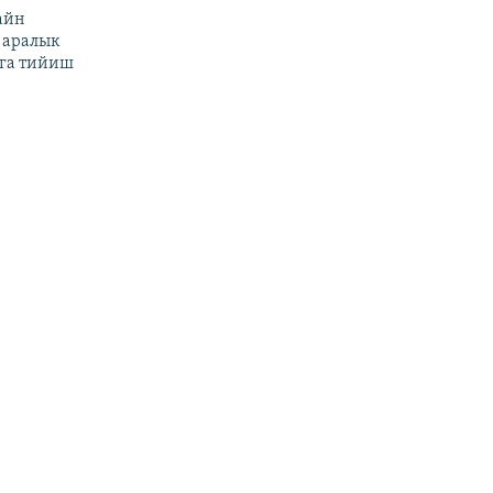
айн
 аралык
га тийиш