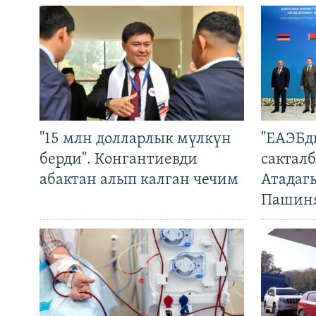
"15 млн долларлык мүлкүн
"ЕАЭБд
берди". Конгантиевди
сакталб
абактан алып калган чечим
Атадаг
Пашин