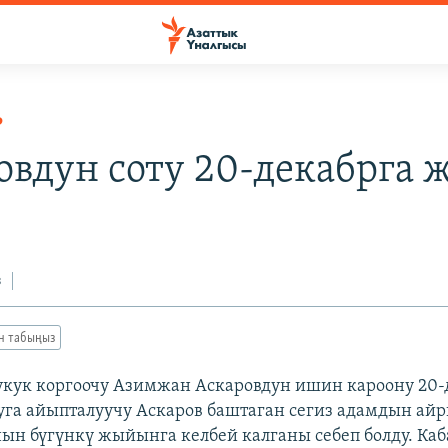
Р
овдун соту 20-декабрга
з
ан табыңыз
укук коргоочу Азимжан Аскаровдун ишин кароону 20-
уга айыпталуучу Аскаров баштаган сегиз адамдын а
ын бүгүнкү жыйынга келбей калганы себеп болду. К