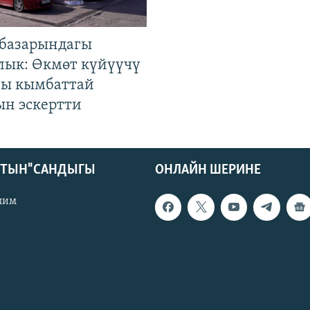
базарындагы
лык: Өкмөт күйүүчү
гы кымбаттай
ын эскертти
КТЫН" САНДЫГЫ
ОНЛАЙН ШЕРИНЕ
лим