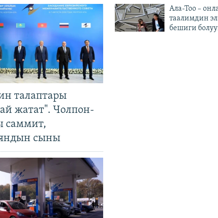
Ала-Тоо – онл
таалимдин эл
бешиги болуу
ин талаптары
ай жатат". Чолпон-
ы саммит,
яндын сыны