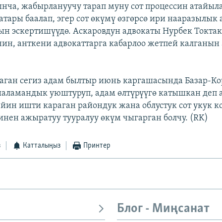
ча, жабырлануучу тарап муну сот процессин атайыл
атары баалап, эгер сот өкүмү өзгөрсө ири нааразылык
н эскертишүүдө. Аскаровдун адвокаты Нурбек Токтаку
нин, анткени адвокаттарга кабарлоо жетпей калганын
аган сегиз адам былтыр июнь каргашасында Базар-Ко
аламандык уюштуруп, адам өлтүрүүгө катышкан деп
чейин ишти караган райондук жана облустук сот укук к
инен ажыратуу тууралуу өкүм чыгарган болчу. (RK)
з
Катталыңыз
Принтер
Блог - Миңсанат