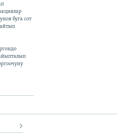
ап
 акциялар
нов буга сот
 айтып
ргондо
 айыпталып
оргоочуну