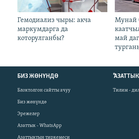
Гемодиализ чыры: акча
Мунай 
маркумдарга да
каатчы
которулганбы?
май да
турган
БИЗ ЖӨНҮНДӨ
"АЗАТТЫ
Блоктолгон сайтты ачуу
Тилим - ди
Биз жөнүндө
Русский
Эрежелер
Азаттык - WhatsApp
ОНЛАЙН ШЕРИНЕ
Азаттыктын тиркемеси