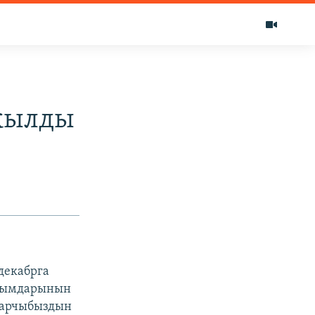
 жылды
декабрга
йрымдарынын
абарчыбыздын