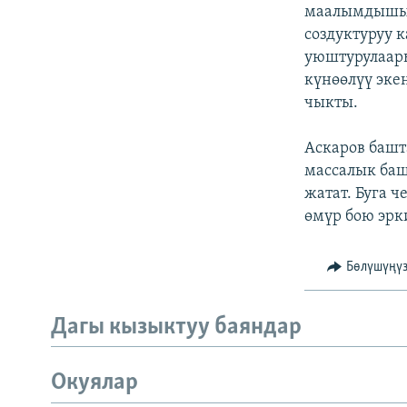
ЭЖЕ-СИҢДИЛЕР
маалымдышын
создуктуруу к
АЗАТТЫК+
уюштурулаары
ЫҢГАЙСЫЗ СУРООЛОР
күнөөлүү эке
чыкты.
Аскаров башт
массалык баш
жатат. Буга 
өмүр бою эрк
Бөлүшүңү
Дагы кызыктуу баяндар
Окуялар