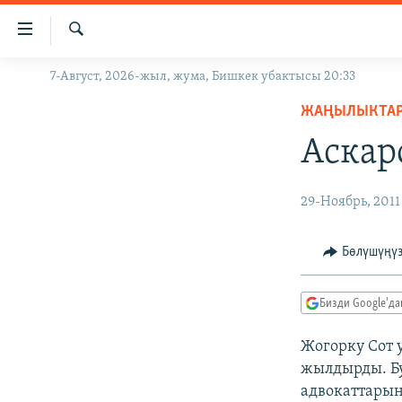
Линктер
Мазмунга
өтүңүз
Издөө
7-Август, 2026-жыл, жума, Бишкек убактысы 20:33
ЖАҢЫЛЫКТАР
Навигацияга
өтүңүз
ЖАҢЫЛЫКТА
КЫРГЫЗСТАН
Издөөгө
Аскар
ДҮЙНӨ
КЫРГЫЗСТАН
салыңыз
УКРАИНА
САЯСАТ
ДҮЙНӨ
29-Ноябрь, 2011
АТАЙЫН ИЛИКТӨӨ
ЭКОНОМИКА
БОРБОР АЗИЯ
ТВ ПРОГРАММАЛАР
МАДАНИЯТ
Бөлүшүңү
ПОДКАСТ
БҮГҮН АЗАТТЫКТА
Бизди Google'д
ӨЗГӨЧӨ ПИКИР
ЭКСПЕРТТЕР ТАЛДАЙТ
БИЗ ЖАНА ДҮЙНӨ
Жогорку Сот 
жылдырды. Б
ДАНИСТЕ
адвокаттарын