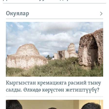
Окуялар
Кыргызстан кремацияга расмий тыюу
салды. Өлкөдө көрүстөн жетиштүүбү?