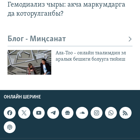
Гемодиализ чыры: акча маркумдарга
да которулганбы?
Блог - Миңсанат
Ала-Тоо – онлайн таалимдин эл
аралык бешиги болууга тийиш
ОНЛАЙН ШЕРИНЕ