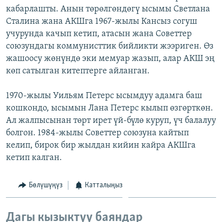
кабарлашты. Анын төрөлгөндөгү ысымы Светлана
ОНЛАЙН ШЕРИНЕ
ЭЖЕ-СИҢДИЛЕР
Сталина жана АКШга 1967-жылы Кансыз согуш
АЗАТТЫК+
учурунда качып кетип, атасын жана Советтер
ЫҢГАЙСЫЗ СУРООЛОР
союзундагы коммунисттик бийликти жээриген. Өз
жашоосу жөнүндө эки мемуар жазып, алар АКШ эң
көп сатылган китептерге айланган.
ЭЕ/АРнун бардык сайттары
1970-жылы Уильям Петерс ысымдуу адамга баш
кошкондо, ысымын Лана Петерс кылып өзгөрткөн.
Ал жалпысынан төрт ирет үй-бүлө куруп, үч балалуу
болгон. 1984-жылы Советтер союзуна кайтып
келип, бирок бир жылдан кийин кайра АКШга
кетип калган.
Бөлүшүңүз
Катталыңыз
Дагы кызыктуу баяндар