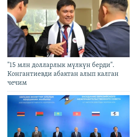
"15 млн долларлык мүлкүн берди".
Конгантиевди абактан алып калган
чечим