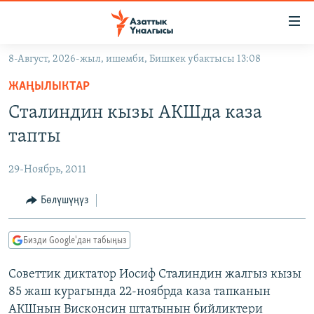
Линктер
Мазмунга
өтүңүз
8-Август, 2026-жыл, ишемби, Бишкек убактысы 13:08
Навигацияга
ЖАҢЫЛЫКТАР
өтүңүз
ЖАҢЫЛЫКТАР
КЫРГЫЗСТАН
Издөөгө
Сталиндин кызы АКШда каза
салыңыз
ДҮЙНӨ
КЫРГЫЗСТАН
тапты
УКРАИНА
САЯСАТ
ДҮЙНӨ
29-Ноябрь, 2011
АТАЙЫН ИЛИКТӨӨ
ЭКОНОМИКА
БОРБОР АЗИЯ
ТВ ПРОГРАММАЛАР
Бөлүшүңүз
МАДАНИЯТ
ПОДКАСТ
БҮГҮН АЗАТТЫКТА
Бизди Google'дан табыңыз
ӨЗГӨЧӨ ПИКИР
ЭКСПЕРТТЕР ТАЛДАЙТ
Советтик диктатор Иосиф Сталиндин жалгыз кызы
БИЗ ЖАНА ДҮЙНӨ
Русский
85 жаш курагында 22-ноябрда каза тапканын
ДАНИСТЕ
АКШнын Висконсин штатынын бийликтери