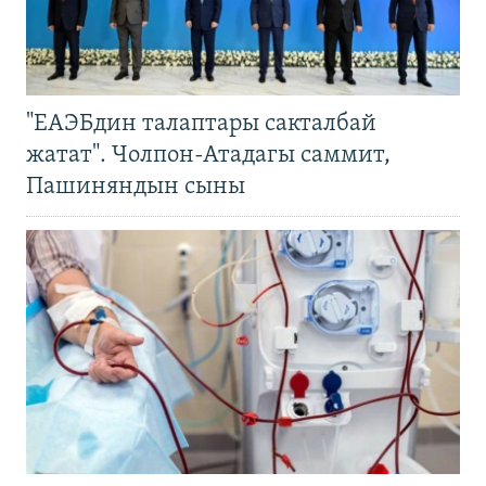
"ЕАЭБдин талаптары сакталбай
жатат". Чолпон-Атадагы саммит,
Пашиняндын сыны