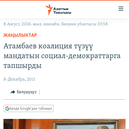
Линктер
Мазмунга
өтүңүз
8-Август, 2026-жыл, ишемби, Бишкек убактысы 03:58
Навигацияга
ЖАҢЫЛЫКТАР
өтүңүз
ЖАҢЫЛЫКТАР
КЫРГЫЗСТАН
Издөөгө
Атамбаев коалиция түзүү
салыңыз
ДҮЙНӨ
КЫРГЫЗСТАН
мандатын социал-демократтарга
УКРАИНА
САЯСАТ
ДҮЙНӨ
тапшырды
АТАЙЫН ИЛИКТӨӨ
ЭКОНОМИКА
БОРБОР АЗИЯ
8-Декабрь, 2011
ТВ ПРОГРАММАЛАР
МАДАНИЯТ
Бөлүшүңүз
ПОДКАСТ
БҮГҮН АЗАТТЫКТА
ӨЗГӨЧӨ ПИКИР
ЭКСПЕРТТЕР ТАЛДАЙТ
Бизди Google'дан табыңыз
БИЗ ЖАНА ДҮЙНӨ
Русский
ДАНИСТЕ