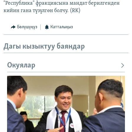
"Республика" фракциясына мандат берилгенден
кийин гана түзүлгөн болчу. (RK)
Бөлүшүңүз
Катталыңыз
Дагы кызыктуу баяндар
Окуялар