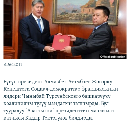
ОНЛАЙН ШЕРИНЕ
ЭЖЕ-СИҢДИЛЕР
АЗАТТЫК+
ЫҢГАЙСЫЗ СУРООЛОР
ЭЕ/АРнун бардык сайттары
8Dec2011
Бүгүн президент Алмазбек Атамбаев Жогорку
Кеңештеги Социал-демократтар фракциясынын
лидери Чыныбай Турсунбековго башкаруучу
коалицияны түзүү мандатын тапшырды. Бул
тууралуу "Азаттыкка" президенттин маалымат
катчысы Кадыр Токтогулов билдирди.