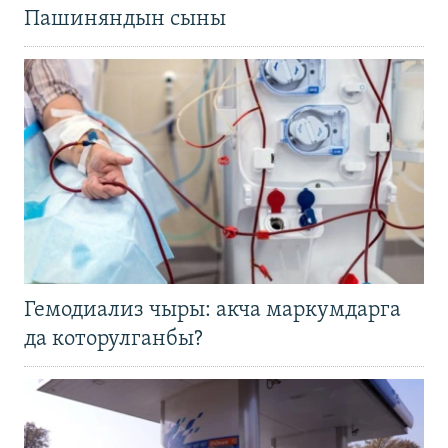
Пашиняндын сыны
Гемодиализ чыры: акча маркумдарга
да которулганбы?