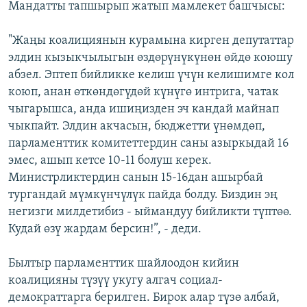
Мандатты тапшырып жатып мамлекет башчысы:
"Жаңы коалициянын курамына кирген депутаттар
элдин кызыкчылыгын өздөрүнүкүнөн өйдө коюшу
абзел. Эптеп бийликке келиш үчүн келишимге кол
коюп, анан өткөндөгүдөй күнүгө интрига, чатак
чыгарышса, анда ишиңизден эч кандай майнап
чыкпайт. Элдин акчасын, бюджетти үнөмдөп,
парламенттик комитеттердин саны азыркыдай 16
эмес, ашып кетсе 10-11 болуш керек.
Министрликтердин санын 15-16дан ашырбай
тургандай мүмкүнчүлүк пайда болду. Биздин эң
негизги милдетибиз - ыймандуу бийликти түптөө.
Кудай өзү жардам берсин!”, - деди.
Былтыр парламенттик шайлоодон кийин
коалицияны түзүү укугу алгач социал-
демократтарга берилген. Бирок алар түзө албай,