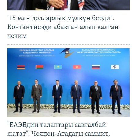
"15 млн долларлык мүлкүн берди".
Конгантиевди абактан алып калган
чечим
"ЕАЭБдин талаптары сакталбай
жатат". Чолпон-Атадагы саммит,