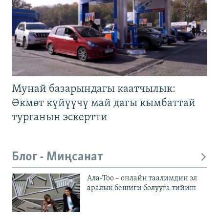
Мунай базарындагы каатчылык:
Өкмөт күйүүчү май дагы кымбаттай
турганын эскертти
Блог - Миңсанат
Ала-Тоо – онлайн таалимдин эл
аралык бешиги болууга тийиш