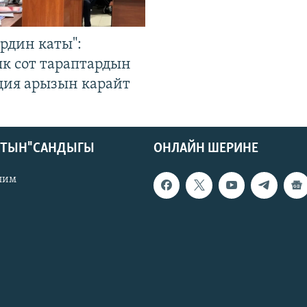
рдин каты":
к сот тараптардын
ция арызын карайт
КТЫН" САНДЫГЫ
ОНЛАЙН ШЕРИНЕ
лим