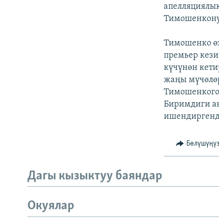
ЭЖЕ-СИҢДИЛЕР
апелляциялык
Тимошенкону
АЗАТТЫК+
ЫҢГАЙСЫЗ СУРООЛОР
Тимошенко өз
премьер кези
күчүнөн кети
жаңы мүчөлөр
Тимошенкого 
Биримдиги ан
ишендиргенд
Бөлүшүңү
Дагы кызыктуу баяндар
Окуялар