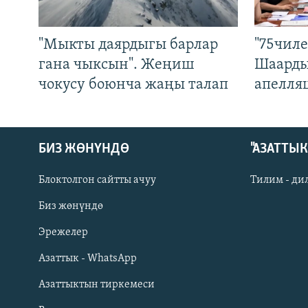
"Мыкты даярдыгы барлар
"75чиле
гана чыксын". Жеңиш
Шаарды
чокусу боюнча жаңы талап
апелля
БИЗ ЖӨНҮНДӨ
"АЗАТТЫ
Блоктолгон сайтты ачуу
Тилим - ди
Биз жөнүндө
Русский
Эрежелер
Азаттык - WhatsApp
ОНЛАЙН ШЕРИНЕ
Азаттыктын тиркемеси