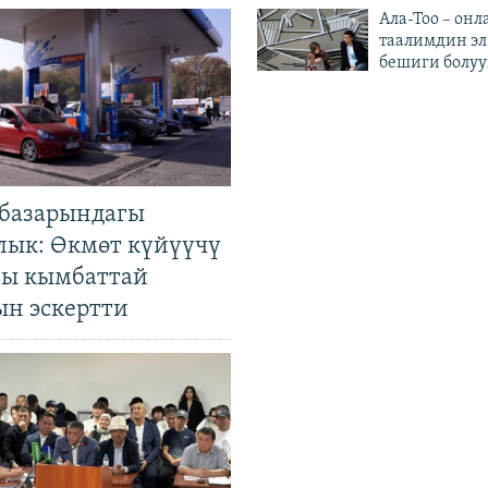
Ала-Тоо – онл
таалимдин эл
бешиги болуу
базарындагы
лык: Өкмөт күйүүчү
гы кымбаттай
ын эскертти