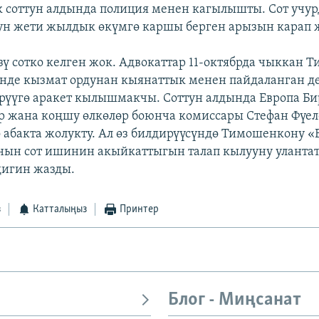
 соттун алдында полиция менен кагылышты. Сот учур
н жети жылдык өкүмгө каршы берген арызын карап ж
ү сотко келген жок. Адвокаттар 11-октябрда чыккан 
нде кызмат ордунан кыянаттык менен пайдаланган д
рүүгө аракет кылышмакчы. Соттун алдында Европа 
 жана коңшу өлкөлөр боюнча комиссары Стефан Фүел
абакта жолукту. Ал өз билдирүүсүндө Тимошенкону «
ын сот ишинин акыйкаттыгын талап кылууну улантат
игин жазды.
з
Катталыңыз
Принтер
Блог - Миңсанат