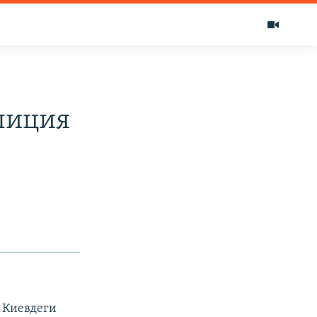
лиция
 Киевдеги