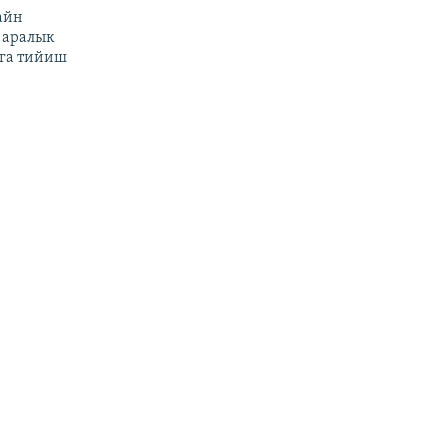
айн
 аралык
га тийиш