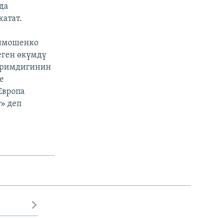
да
атат.
Тимошенко
еген өкүмдү
Биримдигинин
е
Европа
» деп