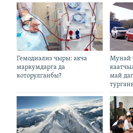
Гемодиализ чыры: акча
Мунай 
маркумдарга да
каатчы
которулганбы?
май да
турган