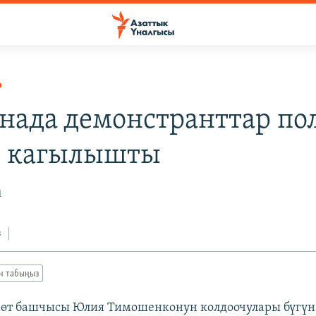
Р
нада демонстранттар по
н кагылышты
1
з
ан табыңыз
мөт башчысы Юлия Тимошенконун колдоочулары бүгүн