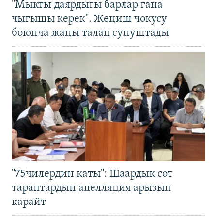
"Мыкты даярдыгы барлар гана
чыгышы керек". Жеңиш чокусу
боюнча жаңы талап сунуштады
"75чилердин каты": Шаардык сот
тараптардын апелляция арызын
карайт