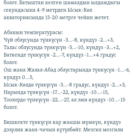
болот. Батыштан келген шамалдын ылдамдыгы
ОНЛАЙН ШЕРИНЕ
ЭЖЕ-СИҢДИЛЕР
секундасына 4-9 метрден Ысык-Көл
АЗАТТЫК+
акваториясында 15-20 метрге чейин жетет.
ЫҢГАЙСЫЗ СУРООЛОР
Абанын температурасы:
Чүй облусунда түнкүсүн -3...-8, күндүз -2...+3,
ЭЕ/АРнун бардык сайттары
Талас облусунда түнкүсүн -5...-10, күндүз -3...+2,
Баткенде түнкүсүн -2...-7, күндүз -1...+4 градус
болот.
Ош жана Жалал-Абад облустарында түнкүсүн -1...-6,
күндүз 0...5,
Ысык-Көлдө түнкүсүн -3...-8 градус, күндүз -2...+3,
Нарында түнкүсүн -17...-22, күндүз -10...-15,
Тоолордо түнкүсүн -22...-27, ал эми күндүз -10...-15
болот.
Бишкекте түнкүсүн кар жаашы мүмкүн, күндүз
дээрлик жаан-чачын күтүлбөйт. Мезгил мезгили