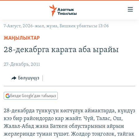
Линктер
Мазмунга
өтүңүз
7-Август, 2026-жыл, жума, Бишкек убактысы 13:06
Навигацияга
ЖАҢЫЛЫКТАР
өтүңүз
ЖАҢЫЛЫКТАР
КЫРГЫЗСТАН
Издөөгө
28-декабрга карата аба ырайы
салыңыз
ДҮЙНӨ
КЫРГЫЗСТАН
27-Декабрь, 2011
УКРАИНА
САЯСАТ
ДҮЙНӨ
АТАЙЫН ИЛИКТӨӨ
ЭКОНОМИКА
БОРБОР АЗИЯ
Бөлүшүңүз
ТВ ПРОГРАММАЛАР
МАДАНИЯТ
Бизди Google'дан табыңыз
ПОДКАСТ
БҮГҮН АЗАТТЫКТА
28-декабрда түнкүсүн көпчүлүк аймактарда, күндүз
ӨЗГӨЧӨ ПИКИР
ЭКСПЕРТТЕР ТАЛДАЙТ
кээ бир райондордо кар жаайт. Чүй, Талас, Ош,
БИЗ ЖАНА ДҮЙНӨ
Жалал-Абад жана Баткен облустарынын айрым
Русский
жерлеринде туман түшөт. Жолдор тоңголок, тайгак
ДАНИСТЕ