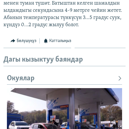
менен туман түшөт. Батыштан келген шамалдын
ылдамдыгы секундасына 4-9 метрге чейин жетет.
Абанын температурасы түнкүсүн 3...5 градус суук,
күндүз 0...2 градус жылуу болот.
Бөлүшүңүз
Катталыңыз
Дагы кызыктуу баяндар
Окуялар