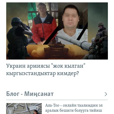
Украин армиясы "жок кылган"
кыргызстандыктар кимдер?
Блог - Миңсанат
Ала-Тоо – онлайн таалимдин эл
аралык бешиги болууга тийиш