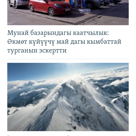
Мунай базарындагы каатчылык:
Өкмөт күйүүчү май дагы кымбаттай
турганын эскертти