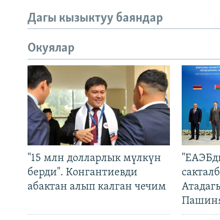
Дагы кызыктуу баяндар
Окуялар
"15 млн долларлык мүлкүн
"ЕАЭБд
берди". Конгантиевди
сакталб
абактан алып калган чечим
Атадаг
Пашин