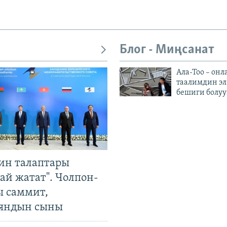
Блог - Миңсанат
Ала-Тоо – онл
таалимдин эл
бешиги болуу
ин талаптары
ай жатат". Чолпон-
ы саммит,
яндын сыны