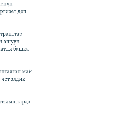
көнүн
ргизет деп
транттар
н ашуун
матты башка
ашталган май
 чет элдик
агылыштарда