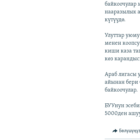
ЭЖЕ-СИҢДИЛЕР
байкоочулар 
нааразылык а
АЗАТТЫК+
күтүүдө.
ЫҢГАЙСЫЗ СУРООЛОР
Улуттар уюм
менен коопс
киши каза та
көз карандыс
Араб лигасы 
айынан бери 
байкоочулар.
БУУнун эсеби
5000ден ашуу
Бөлүшүңү