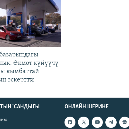
базарындагы
лык: Өкмөт күйүүчү
гы кымбаттай
ын эскертти
КТЫН" САНДЫГЫ
ОНЛАЙН ШЕРИНЕ
лим