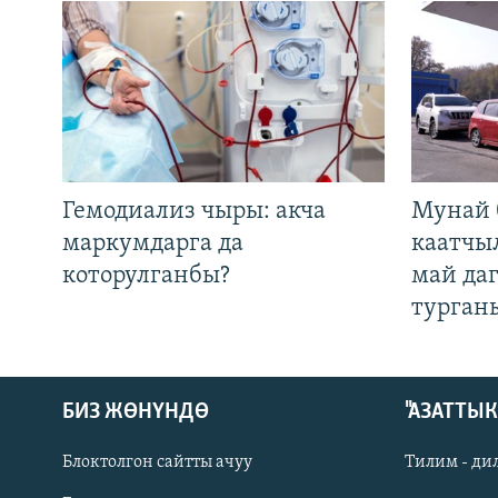
Гемодиализ чыры: акча
Мунай 
маркумдарга да
каатчы
которулганбы?
май да
турган
БИЗ ЖӨНҮНДӨ
"АЗАТТЫ
Блоктолгон сайтты ачуу
Тилим - ди