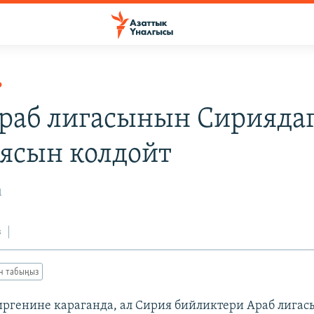
Р
раб лигасынын Сирияда
ясын колдойт
1
з
ан табыңыз
ргенине караганда, ал Сирия бийликтери Араб лига