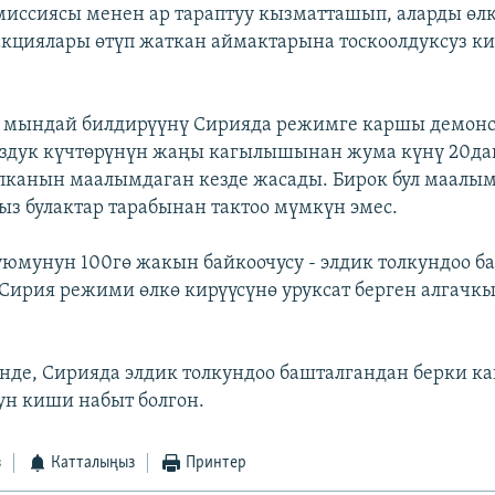
миссиясы менен ар тараптуу кызматташып, аларды өл
кциялары өтүп жаткан аймактарына тоскоолдуксуз ки
у мындай билдирүүнү Сирияда режимге каршы демонс
уздук күчтөрүнүн жаңы кагылышынан жума күнү 20да
пканын маалымдаган кезде жасады. Бирок бул маалы
ыз булактар тарабынан тактоо мүмкүн эмес.
уюмунун 100гө жакын байкоочусу - элдик толкундоо б
Сирия режими өлкө кирүүсүнө уруксат берген алгачкы
нде, Сирияда элдик толкундоо башталгандан берки к
н киши набыт болгон.
з
Катталыңыз
Принтер