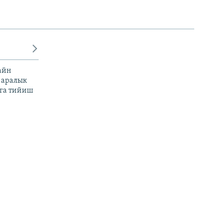
айн
 аралык
га тийиш