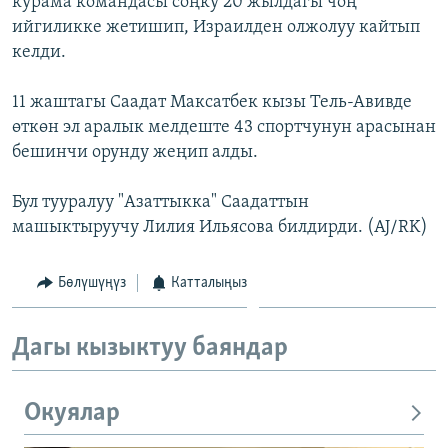
курама командасы соңку 20 жылдагы чоң
ОНЛАЙН ШЕРИНЕ
ЭЖЕ-СИҢДИЛЕР
ийгиликке жетишип, Израилден олжолуу кайтып
келди.
АЗАТТЫК+
ЫҢГАЙСЫЗ СУРООЛОР
11 жаштагы Саадат Максатбек кызы Тель-Авивде
өткөн эл аралык мелдеште 43 спортчунун арасынан
бешинчи орунду жеңип алды.
ЭЕ/АРнун бардык сайттары
Бул тууралуу "Азаттыкка" Саадаттын
машыктыруучу Лилия Ильясова билдирди. (AJ/RK)
Бөлүшүңүз
Катталыңыз
Дагы кызыктуу баяндар
Окуялар