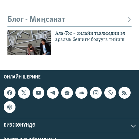
Блог - Миңсанат
Ала-Тоо – онлайн таалимдин эл
аралык бешиги болууга тийиш
ОНЛАЙН ШЕРИНЕ
БИЗ ЖӨНҮНДӨ