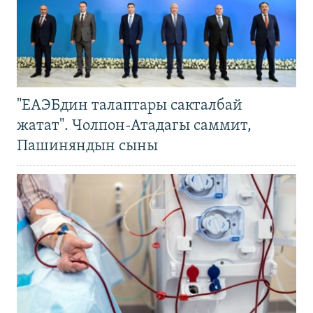
"ЕАЭБдин талаптары сакталбай
жатат". Чолпон-Атадагы саммит,
Пашиняндын сыны