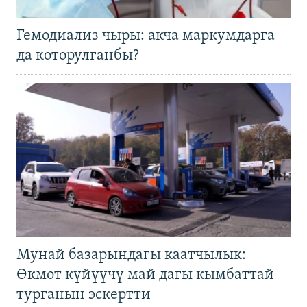
Гемодиализ чыры: акча маркумдарга
да которулганбы?
Мунай базарындагы каатчылык:
Өкмөт күйүүчү май дагы кымбаттай
турганын эскертти