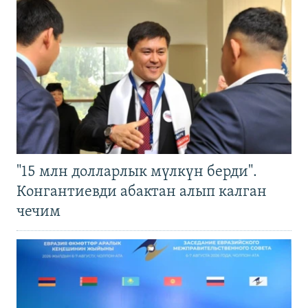
"15 млн долларлык мүлкүн берди".
Конгантиевди абактан алып калган
чечим