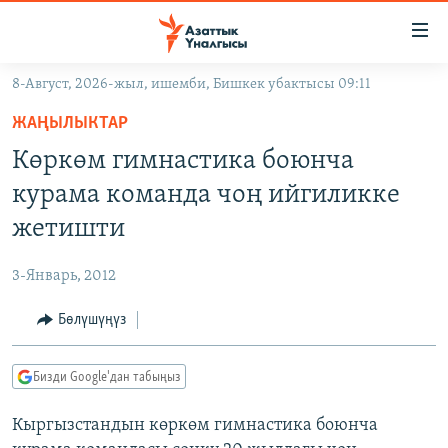
Линктер
Мазмунга
өтүңүз
8-Август, 2026-жыл, ишемби, Бишкек убактысы 09:11
Навигацияга
ЖАҢЫЛЫКТАР
өтүңүз
ЖАҢЫЛЫКТАР
КЫРГЫЗСТАН
Издөөгө
Көркөм гимнастика боюнча
салыңыз
ДҮЙНӨ
КЫРГЫЗСТАН
курама команда чоң ийгиликке
УКРАИНА
САЯСАТ
ДҮЙНӨ
жетишти
АТАЙЫН ИЛИКТӨӨ
ЭКОНОМИКА
БОРБОР АЗИЯ
3-Январь, 2012
ТВ ПРОГРАММАЛАР
МАДАНИЯТ
Бөлүшүңүз
ПОДКАСТ
БҮГҮН АЗАТТЫКТА
ӨЗГӨЧӨ ПИКИР
ЭКСПЕРТТЕР ТАЛДАЙТ
Бизди Google'дан табыңыз
БИЗ ЖАНА ДҮЙНӨ
Русский
Кыргызстандын көркөм гимнастика боюнча
ДАНИСТЕ