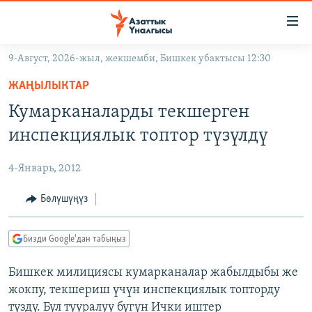
Линктер
Мазмунга
өтүңүз
9-Август, 2026-жыл, жекшемби, Бишкек убактысы 12:30
Навигацияга
ЖАҢЫЛЫКТАР
өтүңүз
ЖАҢЫЛЫКТАР
КЫРГЫЗСТАН
Издөөгө
Кумарканаларды текшерген
салыңыз
ДҮЙНӨ
КЫРГЫЗСТАН
инспекциялык топтор түзүлдү
УКРАИНА
САЯСАТ
ДҮЙНӨ
4-Январь, 2012
АТАЙЫН ИЛИКТӨӨ
ЭКОНОМИКА
БОРБОР АЗИЯ
ТВ ПРОГРАММАЛАР
Бөлүшүңүз
МАДАНИЯТ
ПОДКАСТ
БҮГҮН АЗАТТЫКТА
Бизди Google'дан табыңыз
ӨЗГӨЧӨ ПИКИР
ЭКСПЕРТТЕР ТАЛДАЙТ
Бишкек милициясы кумарканалар жабылдыбы же
БИЗ ЖАНА ДҮЙНӨ
Русский
жокпу, текшериш үчүн инспекциялык топторду
ДАНИСТЕ
түздү. Бул тууралуу бүгүн Ички иштер