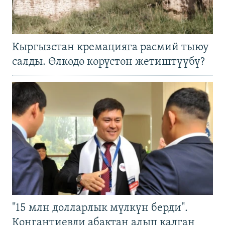
Кыргызстан кремацияга расмий тыюу
салды. Өлкөдө көрүстөн жетиштүүбү?
"15 млн долларлык мүлкүн берди".
Конгантиевди абактан алып калган