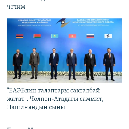
чечим
"ЕАЭБдин талаптары сакталбай
жатат". Чолпон-Атадагы саммит,
Пашиняндын сыны