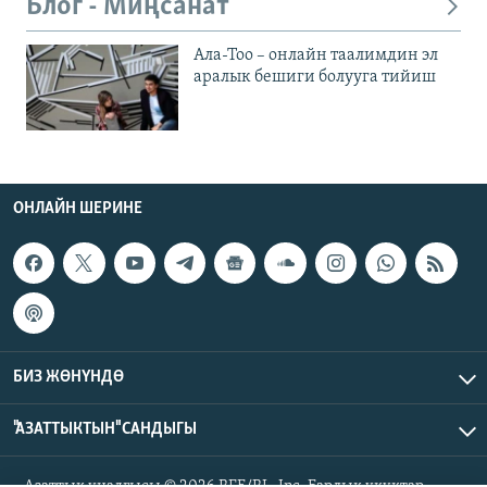
Блог - Миңсанат
Ала-Тоо – онлайн таалимдин эл
аралык бешиги болууга тийиш
ОНЛАЙН ШЕРИНЕ
БИЗ ЖӨНҮНДӨ
"АЗАТТЫКТЫН" САНДЫГЫ
Азаттык үналгысы © 2026 RFE/RL, Inc. Бардык укуктар