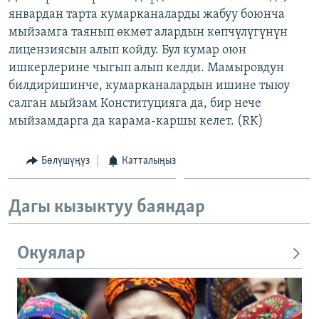
январдан тарта кумарканаларды жабуу боюнча
мыйзамга таянып өкмөт алардын көпчүлүгүнүн
лицензиясын алып койду. Бул кумар оюн
ишкерлерине чыгып алып келди. Мамыровдун
билдиришинче, кумарканалардын ишине тыюу
салган мыйзам Конституцияга да, бир нече
мыйзамдарга да карама-каршы келет. (RK)
Бөлүшүңүз
Катталыңыз
Дагы кызыктуу баяндар
Окуялар