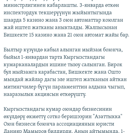
министрлигинен кабарлашты. 3-январда өткөн
ОНЛАЙН ШЕРИНЕ
ЭЖЕ-СИҢДИЛЕР
инспектордук текшерүүнүн жыйынтыгында
АЗАТТЫК+
шаарда 5 казино жана 3 оюн автоматтар коюлган
ЫҢГАЙСЫЗ СУРООЛОР
жай иштеп жатканы аныкталды. Жалпысынан
Бишкекте 15 казино жана 21 оюн автомат жайы бар.
ЭЕ/АРнун бардык сайттары
Былтыр күзүндө кабыл алынган мыйзам боюнча,
быйыл 1-январдан тарта Кыргызстандагы
кумарканалардын ишине тыюу салынган. Бирок
бул мыйзамга карабастан, Бишкекте жана Ошто
мындай жайлар дагы эле иштеп жатканын айткан
митингчилер бүгүн парламенттин алдына чыгып,
нааразылык акциясын өткөрүштү.
Кыргызстандагы кумар оюндар бизнесинин
өкүлдөрү өкмөттү сотко беришээрин "Азаттыкка"
Оюн бизнеси боюнча ассоциациянын юристи
Данияр Мамыров билдирди. Анын айтымында, 1-