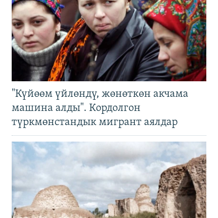
"Күйөөм үйлөндү, жөнөткөн акчама
машина алды". Кордолгон
түркмөнстандык мигрант аялдар