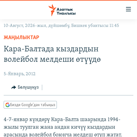
Линктер
Мазмунга
өтүңүз
10-Август, 2026-жыл, дүйшөмбү, Бишкек убактысы 11:45
Навигацияга
ЖАҢЫЛЫКТАР
өтүңүз
ЖАҢЫЛЫКТАР
КЫРГЫЗСТАН
Издөөгө
Кара-Балтада кыздардын
салыңыз
ДҮЙНӨ
КЫРГЫЗСТАН
волейбол мелдеши өтүүдө
УКРАИНА
САЯСАТ
ДҮЙНӨ
5-Январь, 2012
АТАЙЫН ИЛИКТӨӨ
ЭКОНОМИКА
БОРБОР АЗИЯ
ТВ ПРОГРАММАЛАР
Бөлүшүңүз
МАДАНИЯТ
ПОДКАСТ
БҮГҮН АЗАТТЫКТА
Бизди Google'дан табыңыз
ӨЗГӨЧӨ ПИКИР
ЭКСПЕРТТЕР ТАЛДАЙТ
4-7-январ күндөрү Кара-Балта шаарында 1994-
БИЗ ЖАНА ДҮЙНӨ
Русский
жылы туулган жана андан кичүү кыздардын
ДАНИСТЕ
арасында волейбол боюнча мелдеш өтүп жатат.