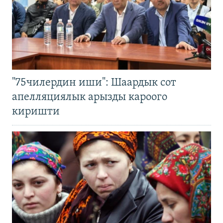
"75чилердин иши": Шаардык сот
апелляциялык арызды кароого
киришти