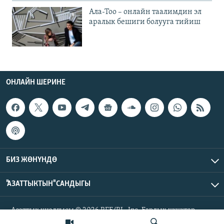
Ала-Тоо – онлайн таалимдин эл
аралык бешиги болууга тийиш
ОНЛАЙН ШЕРИНЕ
БИЗ ЖӨНҮНДӨ
"АЗАТТЫКТЫН" САНДЫГЫ
Азаттык үналгысы © 2026 RFE/RL, Inc. Бардык укуктар
корголгон.