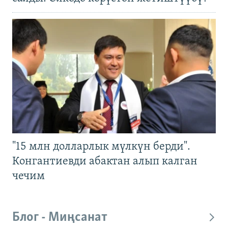
"15 млн долларлык мүлкүн берди".
Конгантиевди абактан алып калган
чечим
Блог - Миңсанат