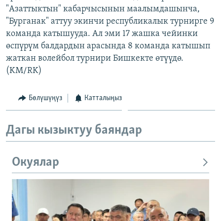
"Азаттыктын" кабарчысынын маалымдашынча,
ОНЛАЙН ШЕРИНЕ
ЭЖЕ-СИҢДИЛЕР
"Бурганак" аттуу экинчи республикалык турнирге 9
АЗАТТЫК+
команда катышууда. Ал эми 17 жашка чейинки
ЫҢГАЙСЫЗ СУРООЛОР
өспүрүм балдардын арасында 8 команда катышып
жаткан волейбол турнири Бишкекте өтүүдө.
(KM/RK)
ЭЕ/АРнун бардык сайттары
Бөлүшүңүз
Катталыңыз
Дагы кызыктуу баяндар
Окуялар