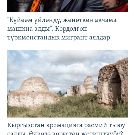
"Күйөөм үйлөндү, жөнөткөн акчама
машина алды". Кордолгон
түркмөнстандык мигрант аялдар
Кыргызстан кремацияга расмий тыюу
салды. Өлкөдө көрүстөн жетиштүүбү?