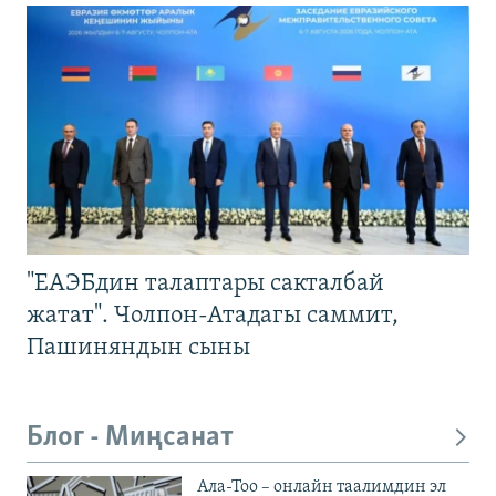
"ЕАЭБдин талаптары сакталбай
жатат". Чолпон-Атадагы саммит,
Пашиняндын сыны
Блог - Миңсанат
Ала-Тоо – онлайн таалимдин эл