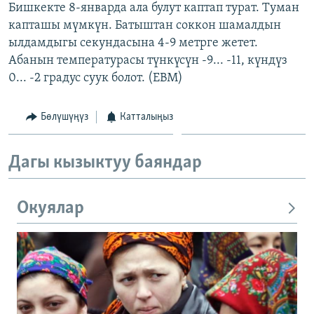
Бишкекте 8-январда ала булут каптап турат. Туман
капташы мүмкүн. Батыштан соккон шамалдын
ылдамдыгы секундасына 4-9 метрге жетет.
Абанын температурасы түнкүсүн -9... -11, күндүз
0... -2 градус суук болот. (EBM)
Бөлүшүңүз
Катталыңыз
Дагы кызыктуу баяндар
Окуялар