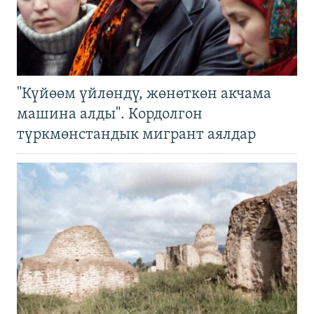
"Күйөөм үйлөндү, жөнөткөн акчама
машина алды". Кордолгон
түркмөнстандык мигрант аялдар