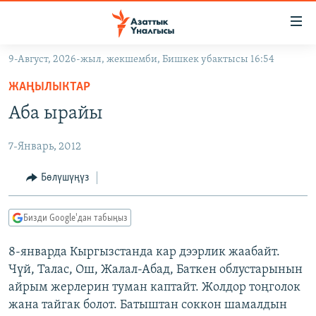
Линктер
Мазмунга
өтүңүз
9-Август, 2026-жыл, жекшемби, Бишкек убактысы 16:54
Навигацияга
ЖАҢЫЛЫКТАР
өтүңүз
ЖАҢЫЛЫКТАР
КЫРГЫЗСТАН
Издөөгө
Аба ырайы
салыңыз
ДҮЙНӨ
КЫРГЫЗСТАН
7-Январь, 2012
УКРАИНА
САЯСАТ
ДҮЙНӨ
АТАЙЫН ИЛИКТӨӨ
ЭКОНОМИКА
БОРБОР АЗИЯ
Бөлүшүңүз
ТВ ПРОГРАММАЛАР
МАДАНИЯТ
Бизди Google'дан табыңыз
ПОДКАСТ
БҮГҮН АЗАТТЫКТА
8-январда Кыргызстанда кар дээрлик жаабайт.
ӨЗГӨЧӨ ПИКИР
ЭКСПЕРТТЕР ТАЛДАЙТ
Чүй, Талас, Ош, Жалал-Абад, Баткен облустарынын
БИЗ ЖАНА ДҮЙНӨ
айрым жерлерин туман каптайт. Жолдор тоңголок
Русский
жана тайгак болот. Батыштан соккон шамалдын
ДАНИСТЕ