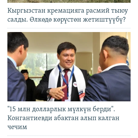
Кыргызстан кремацияга расмий тыюу
салды. Өлкөдө көрүстөн жетиштүүбү?
"15 млн долларлык мүлкүн берди".
Конгантиевди абактан алып калган
чечим