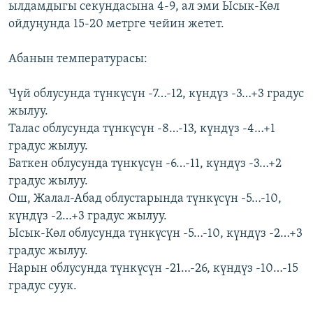
ылдамдыгы секундасына 4-9, ал эми Ысык-Көл
ОНЛАЙН ШЕРИНЕ
ЭЖЕ-СИҢДИЛЕР
ойдуңунда 15-20 метрге чейин жетет.
АЗАТТЫК+
Абанын температурасы:
ЫҢГАЙСЫЗ СУРООЛОР
Чүй облусунда түнкүсүн -7…-12, күндүз -3…+3 градус
ЭЕ/АРнун бардык сайттары
жылуу.
Талас облусунда түнкүсүн -8…-13, күндүз -4…+1
градус жылуу.
Баткен облусунда түнкүсүн -6…-11, күндүз -3…+2
градус жылуу.
Ош, Жалал-Абад облустарында түнкүсүн -5…-10,
күндүз -2…+3 градус жылуу.
Ысык-Көл облусунда түнкүсүн -5…-10, күндүз -2…+3
градус жылуу.
Нарын облусунда түнкүсүн -21…-26, күндүз -10…-15
градус суук.