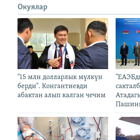
Окуялар
"15 млн долларлык мүлкүн
"ЕАЭБд
берди". Конгантиевди
сакталб
абактан алып калган чечим
Атадаг
Пашин