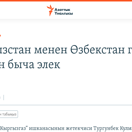
Р
зстан менен Өзбекстан г
н быча элек
з
ан табыңыз
 “Кыргызгаз” ишканасынын жетекчиси Тургунбек Кулм