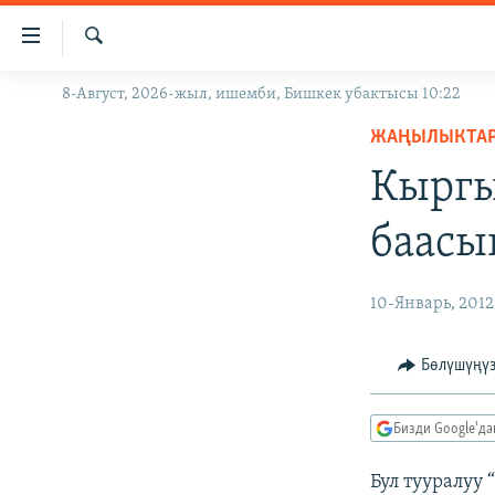
Линктер
Мазмунга
өтүңүз
Издөө
8-Август, 2026-жыл, ишемби, Бишкек убактысы 10:22
ЖАҢЫЛЫКТАР
Навигацияга
өтүңүз
ЖАҢЫЛЫКТА
КЫРГЫЗСТАН
Издөөгө
Кыргы
ДҮЙНӨ
КЫРГЫЗСТАН
салыңыз
УКРАИНА
САЯСАТ
ДҮЙНӨ
баасы
АТАЙЫН ИЛИКТӨӨ
ЭКОНОМИКА
БОРБОР АЗИЯ
ТВ ПРОГРАММАЛАР
МАДАНИЯТ
10-Январь, 2012
ПОДКАСТ
БҮГҮН АЗАТТЫКТА
Бөлүшүңү
ӨЗГӨЧӨ ПИКИР
ЭКСПЕРТТЕР ТАЛДАЙТ
БИЗ ЖАНА ДҮЙНӨ
Бизди Google'д
ДАНИСТЕ
Бул тууралуу