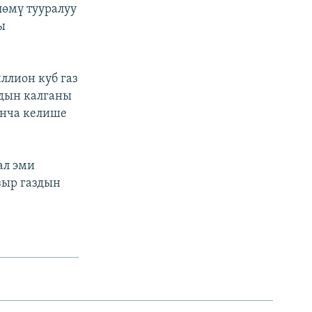
өмү тууралуу
ы
лион куб газ
здын калганы
юнча келише
ал эми
зыр газдын