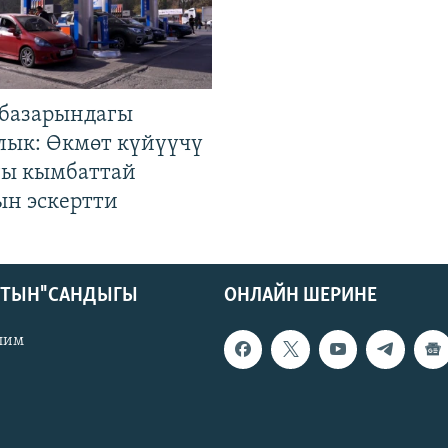
базарындагы
лык: Өкмөт күйүүчү
гы кымбаттай
ын эскертти
КТЫН" САНДЫГЫ
ОНЛАЙН ШЕРИНЕ
лим