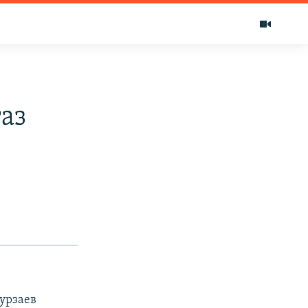
аз
урзаев