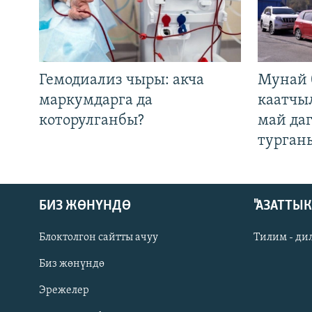
Гемодиализ чыры: акча
Мунай 
маркумдарга да
каатчы
которулганбы?
май да
турган
БИЗ ЖӨНҮНДӨ
"АЗАТТЫ
Блоктолгон сайтты ачуу
Тилим - ди
Биз жөнүндө
Русский
Эрежелер