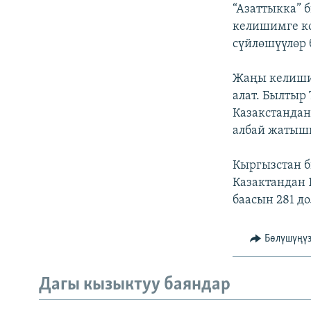
ЭЖЕ-СИҢДИЛЕР
“Азаттыкка” 
келишимге ко
АЗАТТЫК+
сүйлөшүүлөр 
ЫҢГАЙСЫЗ СУРООЛОР
Жаңы келишим
алат. Былтыр
Казакстандан
албай жатыш
Кыргызстан б
Казактандан 
баасын 281 до
Бөлүшүңү
Дагы кызыктуу баяндар