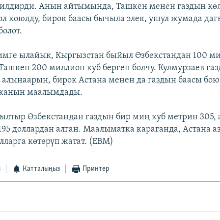
билдирди. Анын айтымында, Ташкен менен газдын көл
л коюлду, бирок баасы бычыла элек, ушул жумада даг
болот.
ге ылайык, Кыргызстан быйыл Өзбекстандан 100 мил
 Ташкен 200 миллион куб берген болчу. Кулмурзаев га
 алынаарын, бирок Астана менен да газдын баасы бо
канын маалымдады.
ылтыр Өзбекстандан газдын бир миң куб метрин 305, 
195 доллардан алган. Маалыматка караганда, Астана а
лларга көтөрүп жатат. (EBM)
з
Катталыңыз
Принтер