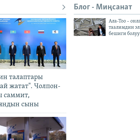
Блог - Миңсанат
Ала-Тоо – онл
таалимдин эл
бешиги болуу
ин талаптары
ай жатат". Чолпон-
ы саммит,
яндын сыны