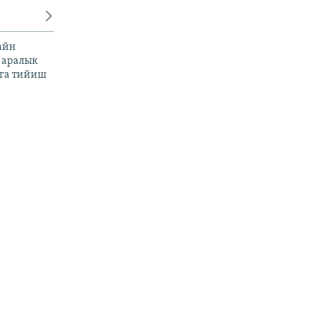
айн
 аралык
га тийиш