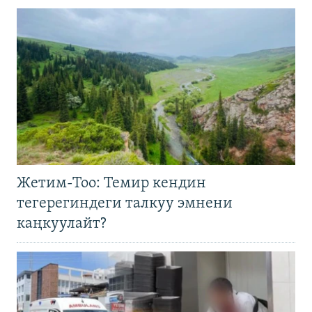
Жетим-Тоо: Темир кендин
тегерегиндеги талкуу эмнени
каңкуулайт?