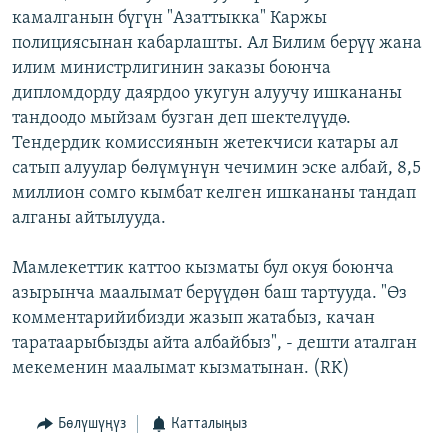
камалганын бүгүн "Азаттыкка" Каржы
ОНЛАЙН ШЕРИНЕ
ЭЖЕ-СИҢДИЛЕР
полициясынан кабарлашты. Ал Билим берүү жана
АЗАТТЫК+
илим министрлигинин заказы боюнча
ЫҢГАЙСЫЗ СУРООЛОР
дипломдорду даярдоо укугун алуучу ишкананы
тандоодо мыйзам бузган деп шектелүүдө.
Тендердик комиссиянын жетекчиси катары ал
ЭЕ/АРнун бардык сайттары
сатып алуулар бөлүмүнүн чечимин эске албай, 8,5
миллион сомго кымбат келген ишкананы тандап
алганы айтылууда.
Мамлекеттик каттоо кызматы бул окуя боюнча
азырынча маалымат берүүдөн баш тартууда. "Өз
комментарийибизди жазып жатабыз, качан
таратаарыбызды айта албайбыз", - дешти аталган
мекеменин маалымат кызматынан. (RK)
Бөлүшүңүз
Катталыңыз