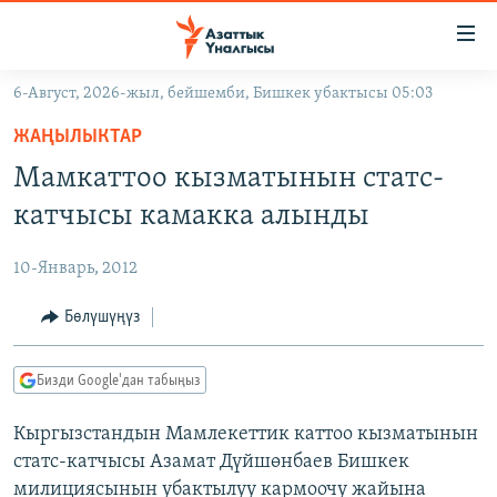
Линктер
Мазмунга
өтүңүз
6-Август, 2026-жыл, бейшемби, Бишкек убактысы 05:03
Навигацияга
ЖАҢЫЛЫКТАР
өтүңүз
ЖАҢЫЛЫКТАР
КЫРГЫЗСТАН
Издөөгө
Мамкаттоо кызматынын статс-
салыңыз
ДҮЙНӨ
КЫРГЫЗСТАН
катчысы камакка алынды
УКРАИНА
САЯСАТ
ДҮЙНӨ
10-Январь, 2012
АТАЙЫН ИЛИКТӨӨ
ЭКОНОМИКА
БОРБОР АЗИЯ
ТВ ПРОГРАММАЛАР
Бөлүшүңүз
МАДАНИЯТ
ПОДКАСТ
БҮГҮН АЗАТТЫКТА
Бизди Google'дан табыңыз
ӨЗГӨЧӨ ПИКИР
ЭКСПЕРТТЕР ТАЛДАЙТ
Кыргызстандын Мамлекеттик каттоо кызматынын
БИЗ ЖАНА ДҮЙНӨ
Русский
статс-катчысы Азамат Дүйшөнбаев Бишкек
ДАНИСТЕ
милициясынын убактылуу кармоочу жайына