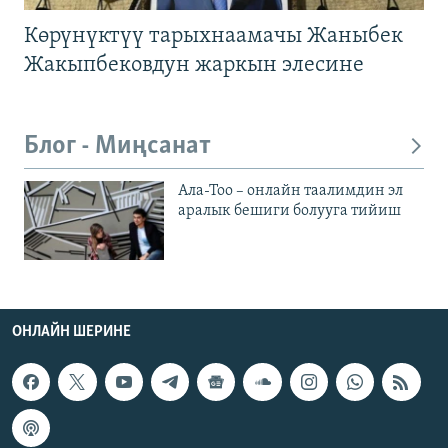
Көрүнүктүү тарыхнаамачы Жаныбек
Жакыпбековдун жаркын элесине
Блог - Миңсанат
Ала-Тоо – онлайн таалимдин эл
аралык бешиги болууга тийиш
ОНЛАЙН ШЕРИНЕ