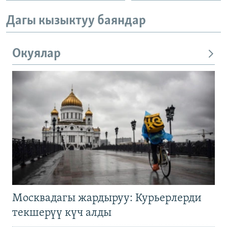
Дагы кызыктуу баяндар
Окуялар
Москвадагы жардыруу: Курьерлерди
текшерүү күч алды