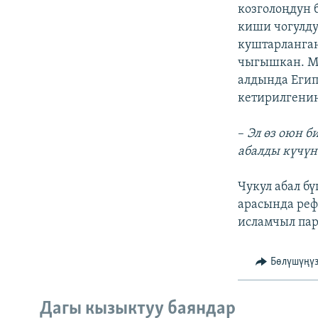
ЭЖЕ-СИҢДИЛЕР
козголоңдун 
киши чогулду
АЗАТТЫК+
куштарланган
ЫҢГАЙСЫЗ СУРООЛОР
чыгышкан. Му
алдында Егип
кетирилгени
–
Эл өз оюн 
абалды күчүн
Чукул абал б
арасында реф
исламчыл пар
Бөлүшүңү
Дагы кызыктуу баяндар