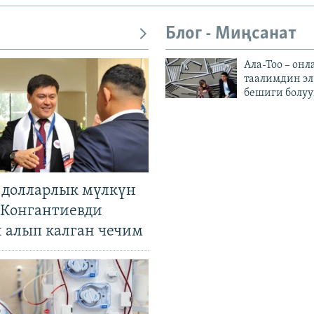
Блог - Миңсанат
Ала-Тоо – онл
таалимдин эл
бешиги болуу
н долларлык мүлкүн
. Конгантиевди
н алып калган чечим