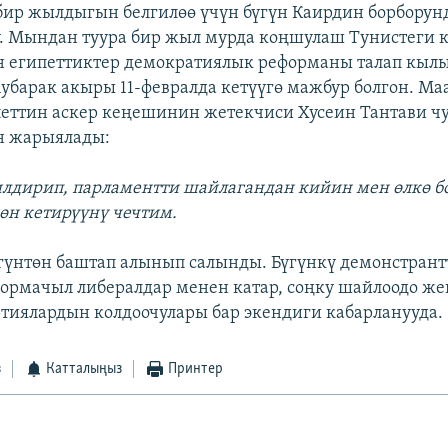
бир жылдыгын белгилөө үчүн бүгүн Каирдин борборун
. Мындан туура бир жыл мурда коңшулаш Тунистеги к
 египеттиктер демократиялык реформаны талап кылы
барак акыры 11-февралда кетүүгө мажбур болгон. М
еттин аскер кеңешинин жетекчиси Хусеин Тантави чу
н жарыялады:
билдирип, парламентти шайлагандан кийин мен өлкө б
өн кетирүүнү чечтим.
үгүнтөн баштап алынып салынды. Бүгүнкү демонстран
ормачыл либералдар менен катар, соңку шайлоодо ж
тиялардын колдоочулары бар экендиги кабарланууда.
з
Катталыңыз
Принтер