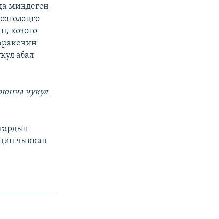
да миңдеген
озголоңго
п, көчөгө
ааракенин
кул абал
оюнча чукул
ттардын
еңип чыккан