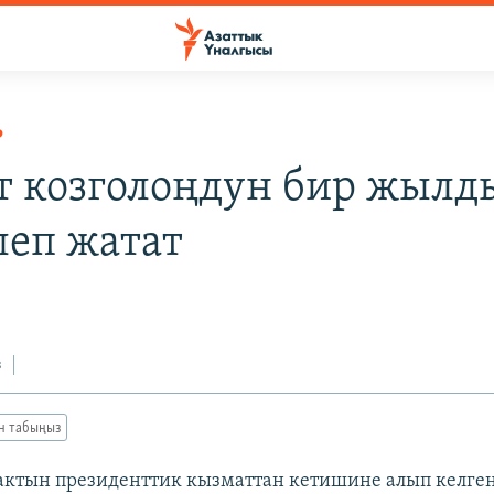
Р
т козголоңдун бир жыл
леп жатат
з
ан табыңыз
ктын президенттик кызматтан кетишине алып келге