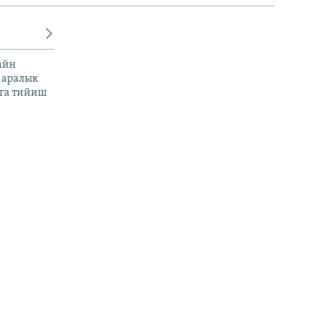
айн
 аралык
га тийиш