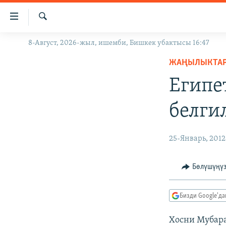
Линктер
Мазмунга
өтүңүз
Издөө
8-Август, 2026-жыл, ишемби, Бишкек убактысы 16:47
ЖАҢЫЛЫКТАР
Навигацияга
өтүңүз
ЖАҢЫЛЫКТА
КЫРГЫЗСТАН
Издөөгө
Египе
ДҮЙНӨ
КЫРГЫЗСТАН
салыңыз
УКРАИНА
САЯСАТ
ДҮЙНӨ
белги
АТАЙЫН ИЛИКТӨӨ
ЭКОНОМИКА
БОРБОР АЗИЯ
ТВ ПРОГРАММАЛАР
МАДАНИЯТ
25-Январь, 2012
ПОДКАСТ
БҮГҮН АЗАТТЫКТА
Бөлүшүңү
ӨЗГӨЧӨ ПИКИР
ЭКСПЕРТТЕР ТАЛДАЙТ
БИЗ ЖАНА ДҮЙНӨ
Бизди Google'д
ДАНИСТЕ
Хосни Мубара