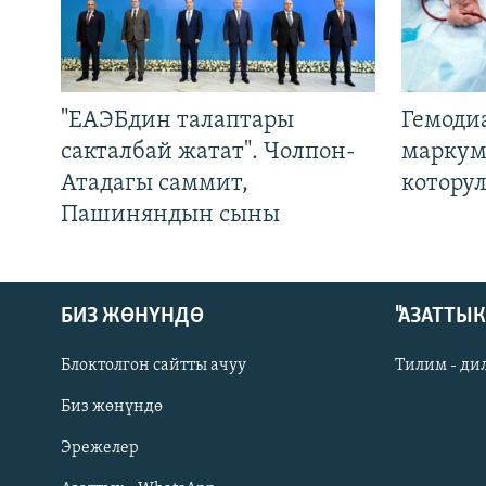
"ЕАЭБдин талаптары
Гемоди
сакталбай жатат". Чолпон-
маркум
Атадагы саммит,
котору
Пашиняндын сыны
БИЗ ЖӨНҮНДӨ
"АЗАТТЫ
Блоктолгон сайтты ачуу
Тилим - ди
Биз жөнүндө
Русский
Эрежелер