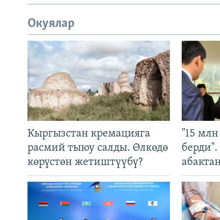
Окуялар
Кыргызстан кремацияга
"15 мл
расмий тыюу салды. Өлкөдө
берди"
көрүстөн жетиштүүбү?
абакта