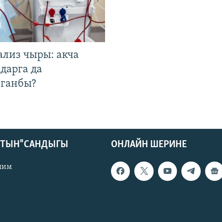
ализ чыры: акча
дарга да
лганбы?
КТЫН" САНДЫГЫ
ОНЛАЙН ШЕРИНЕ
лим