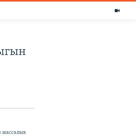
дыгын
н массалык