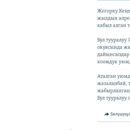
ЭЖЕ-СИҢДИЛЕР
Жогорку Кең
АЗАТТЫК+
жылдын апрел
ЫҢГАЙСЫЗ СУРООЛОР
кабыл алган 
Бул тууралуу
окуясында жа
дайынсыздар 
коомдук уюм
Аталган уюмд
жазаланбай, 
жабырланган
Бул тууралуу
Бөлүшүңү