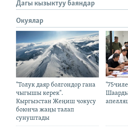
Дагы кызыктуу баяндар
Окуялар
"Толук даяр болгондор гана
"75чиле
чыгышы керек".
Шаарды
Кыргызстан Жеңиш чокусу
апелля
боюнча жаңы талап
сунуштады