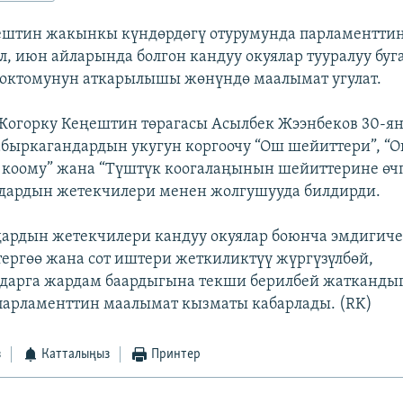
ештин жакынкы күндөрдөгү отурумунда парламенттин
, июн айларында болгон кандуу окуялар тууралуу буг
токтомунун аткарылышы жөнүндө маалымат угулат.
 Жогорку Кеңештин төрагасы Асылбек Жээнбеков 30-я
быркагандардын укугун коргоочу “Ош шейиттери”, “
коому” жана “Түштүк коогалаңынын шейиттерине өчп
дардын жетекчилери менен жолгушууда билдирди.
ардын жетекчилери кандуу окуялар боюнча эмдигиче
тергөө жана сот иштери жеткиликтүү жүргүзүлбөй,
дарга жардам баардыгына текши берилбей жатканды
 парламенттин маалымат кызматы кабарлады. (RK)
з
Катталыңыз
Принтер