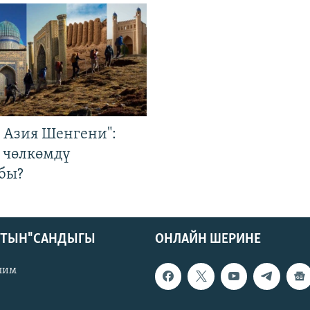
р Азия Шенгени":
 чөлкөмдү
бы?
КТЫН" САНДЫГЫ
ОНЛАЙН ШЕРИНЕ
лим