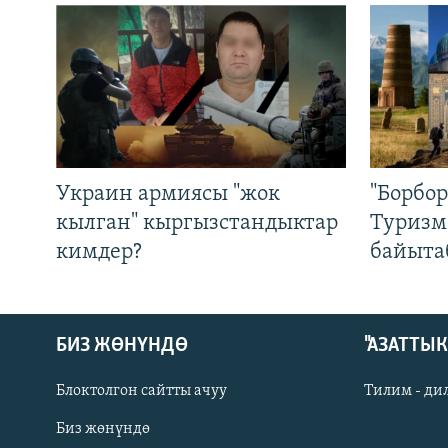
Украин армиясы "жок
"Борбо
кылган" кыргызстандыктар
Туризм
кимдер?
байыта
БИЗ ЖӨНҮНДӨ
"АЗАТТЫ
Блоктолгон сайтты ачуу
Тилим - ди
Биз жөнүндө