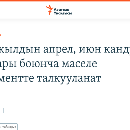
Р
жылдын апрел, июн канд
ары боюнча маселе
ментте талкууланат
2
з
ан табыңыз