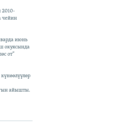
 2010-
а чейин
нварда июнь
Ош окуясында
өс от”
 күнөөлүүлөр
гын айышты.