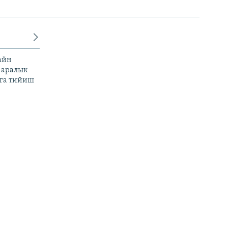
айн
 аралык
га тийиш