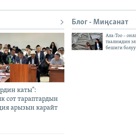
Блог - Миңсанат
Ала-Тоо – онл
таалимдин эл
бешиги болуу
рдин каты":
к сот тараптардын
ция арызын карайт