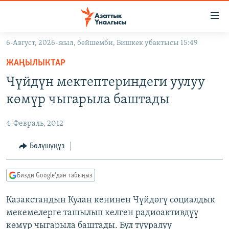
Линктер
Мазмунга
өтүңүз
6-Август, 2026-жыл, бейшемби, Бишкек убактысы 15:49
Навигацияга
ЖАҢЫЛЫКТАР
өтүңүз
ЖАҢЫЛЫКТАР
КЫРГЫЗСТАН
Издөөгө
Чүйдүн мектептериндеги уулуу
салыңыз
ДҮЙНӨ
КЫРГЫЗСТАН
көмүр чыгарыла баштады
УКРАИНА
САЯСАТ
ДҮЙНӨ
4-Февраль, 2012
АТАЙЫН ИЛИКТӨӨ
ЭКОНОМИКА
БОРБОР АЗИЯ
ТВ ПРОГРАММАЛАР
Бөлүшүңүз
МАДАНИЯТ
ПОДКАСТ
БҮГҮН АЗАТТЫКТА
Бизди Google'дан табыңыз
ӨЗГӨЧӨ ПИКИР
ЭКСПЕРТТЕР ТАЛДАЙТ
Казакстандын Кулан кенинен Чүйдөгү социалдык
БИЗ ЖАНА ДҮЙНӨ
Русский
мекемелерге ташылып келген радиоактивдүү
ДАНИСТЕ
көмүр чыгарыла баштады. Бул тууралуу