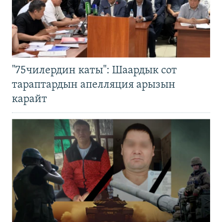
"75чилердин каты": Шаардык сот
тараптардын апелляция арызын
карайт