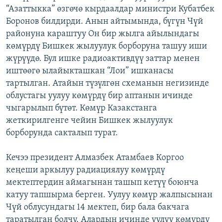
“Азаттыкка” өзгөчө кырдаалдар министри Кубатбек
ОНЛАЙН ШЕРИНЕ
ЭЖЕ-СИҢДИЛЕР
Боронов билдирди. Анын айтымында, бүгүн Чүй
АЗАТТЫК+
районуна караштуу Он бир жылга айылындагы
ЫҢГАЙСЫЗ СУРООЛОР
көмүрдү Бишкек жылуулук борборуна ташуу иши
жүрүүдө. Бул ишке радиоактивдүү заттар менен
иштөөгө ылайыкташкан “Лои” ишканасы
ЭЕ/АРнун бардык сайттары
тартылган. Атайын түзүлгөн схеманын негизинде
облустагы уулуу көмүрдү бир аптанын ичинде
чыгарылып бүтөт. Көмүр Казакстанга
жеткирилгенге чейин Бишкек жылуулук
борборунда сакталып турат.
Кечээ президент Алмазбек Атамбаев Коргоо
кеңеши аркылуу радиациялуу көмүрдү
мектептердин аймагынан ташып кетүү боюнча
катуу тапшырма берген. Уулуу көмүр жалпысынан
Чүй облусундагы 14 мектеп, бир бала бакчага
таратылган болчу. Алардын ичинде уулуу көмүрдү