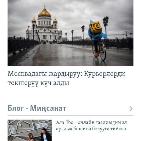
Москвадагы жардыруу: Курьерлерди
текшерүү күч алды
Блог - Миңсанат
Ала-Тоо – онлайн таалимдин эл
аралык бешиги болууга тийиш