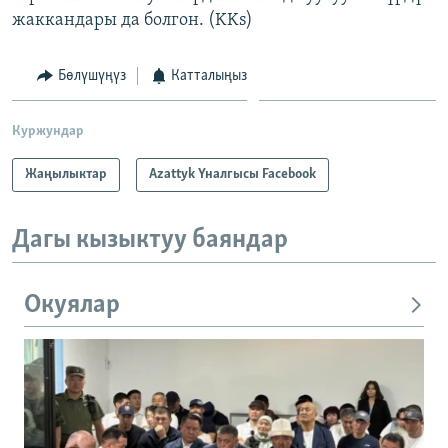
жаккандары да болгон. (KKs)
Бөлүшүңүз
Катталыңыз
Куржундар
Жаңылыктар
Azattyk Үналгысы Facebook
Дагы кызыктуу баяндар
Окуялар