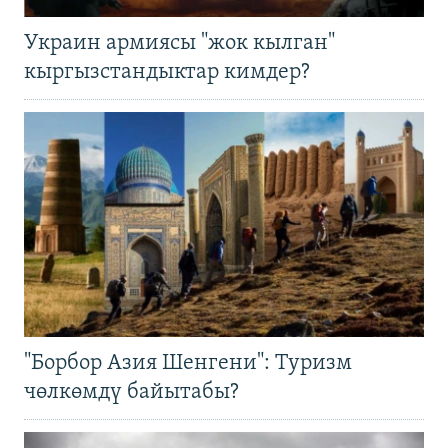
Украин армиясы "жок кылган"
кыргызстандыктар кимдер?
"Борбор Азия Шенгени": Туризм
чөлкөмдү байытабы?