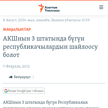
Линктер
Мазмунга
өтүңүз
8-Август, 2026-жыл, ишемби, Бишкек убактысы 12:59
Навигацияга
ЖАҢЫЛЫКТАР
өтүңүз
ЖАҢЫЛЫКТАР
КЫРГЫЗСТАН
Издөөгө
АКШнын 3 штатында бүгүн
салыңыз
ДҮЙНӨ
КЫРГЫЗСТАН
республикачылардын шайлоосу
УКРАИНА
САЯСАТ
ДҮЙНӨ
болот
АТАЙЫН ИЛИКТӨӨ
ЭКОНОМИКА
БОРБОР АЗИЯ
7-Февраль, 2012
ТВ ПРОГРАММАЛАР
МАДАНИЯТ
Бөлүшүңүз
ПОДКАСТ
БҮГҮН АЗАТТЫКТА
ӨЗГӨЧӨ ПИКИР
ЭКСПЕРТТЕР ТАЛДАЙТ
Бизди Google'дан табыңыз
БИЗ ЖАНА ДҮЙНӨ
Русский
АКШнын 3 штатында бүгүн Республикалык
ДАНИСТЕ