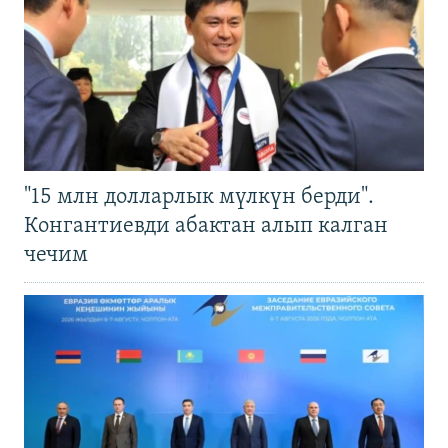
"15 млн долларлык мүлкүн берди".
Конгантиевди абактан алып калган
чечим