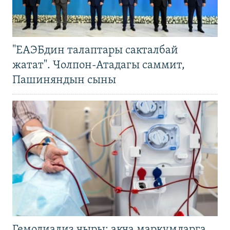
"ЕАЭБдин талаптары сакталбай
жатат". Чолпон-Атадагы саммит,
Пашиняндын сыны
Гемодиализ чыры: акча маркумдарга