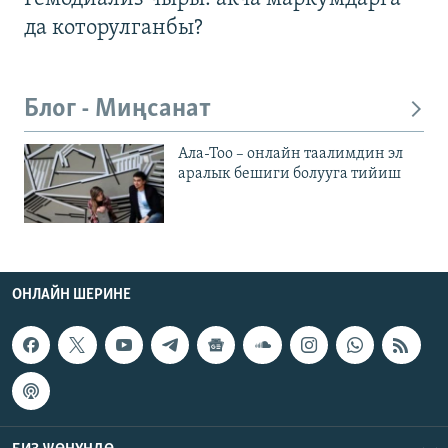
да которулганбы?
Блог - Миңсанат
Ала-Тоо – онлайн таалимдин эл
аралык бешиги болууга тийиш
ОНЛАЙН ШЕРИНЕ