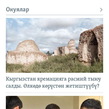
Окуялар
Кыргызстан кремацияга расмий тыюу
салды. Өлкөдө көрүстөн жетиштүүбү?