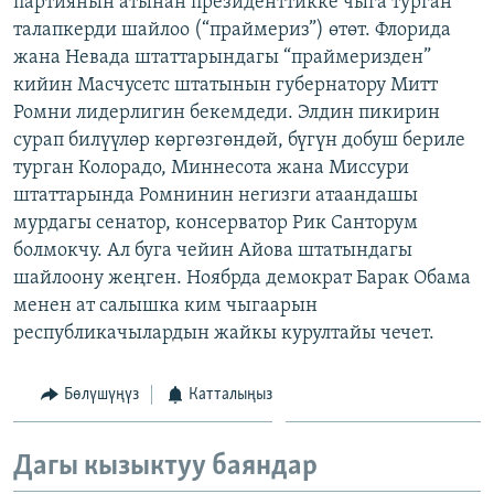
партиянын атынан президенттикке чыга турган
ОНЛАЙН ШЕРИНЕ
ЭЖЕ-СИҢДИЛЕР
талапкерди шайлоо (“праймериз”) өтөт. Флорида
жана Невада штаттарындагы “праймеризден”
АЗАТТЫК+
кийин Масчусетс штатынын губернатору Митт
ЫҢГАЙСЫЗ СУРООЛОР
Ромни лидерлигин бекемдеди. Элдин пикирин
сурап билүүлөр көргөзгөндөй, бүгүн добуш бериле
турган Колорадо, Миннесота жана Миссури
ЭЕ/АРнун бардык сайттары
штаттарында Ромнинин негизги атаандашы
мурдагы сенатор, консерватор Рик Санторум
болмокчу. Ал буга чейин Айова штатындагы
шайлоону жеңген. Ноябрда демократ Барак Обама
менен ат салышка ким чыгаарын
республикачылардын жайкы курултайы чечет.
Бөлүшүңүз
Катталыңыз
Дагы кызыктуу баяндар