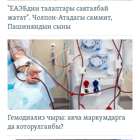
"ЕАЭБдин талаптары сакталбай
жатат". Чолпон-Атадагы саммит,
Пашиняндын сыны
Гемодиализ чыры: акча маркумдарга
да которулганбы?