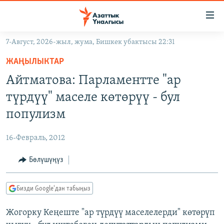
Линктер
Мазмунга
өтүңүз
7-Август, 2026-жыл, жума, Бишкек убактысы 22:31
Навигацияга
ЖАҢЫЛЫКТАР
өтүңүз
ЖАҢЫЛЫКТАР
КЫРГЫЗСТАН
Издөөгө
Айтматова: Парламентте "ар
салыңыз
ДҮЙНӨ
КЫРГЫЗСТАН
түрдүү" маселе көтөрүү - бул
УКРАИНА
САЯСАТ
ДҮЙНӨ
популизм
АТАЙЫН ИЛИКТӨӨ
ЭКОНОМИКА
БОРБОР АЗИЯ
16-Февраль, 2012
ТВ ПРОГРАММАЛАР
МАДАНИЯТ
Бөлүшүңүз
ПОДКАСТ
БҮГҮН АЗАТТЫКТА
ӨЗГӨЧӨ ПИКИР
ЭКСПЕРТТЕР ТАЛДАЙТ
Бизди Google'дан табыңыз
БИЗ ЖАНА ДҮЙНӨ
Русский
Жогорку Кеңеште "ар түрдүү маселелерди" көтөрүп
ДАНИСТЕ