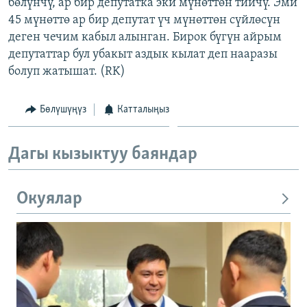
бөлүнчү, ар бир депутатка эки мүнөттөн тийчү. Эми
45 мүнөттө ар бир депутат үч мүнөттөн сүйлөсүн
деген чечим кабыл алынган. Бирок бүгүн айрым
депутаттар бул убакыт аздык кылат деп нааразы
болуп жатышат. (RK)
Бөлүшүңүз
Катталыңыз
Дагы кызыктуу баяндар
Окуялар