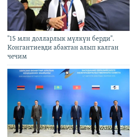
"15 млн долларлык мүлкүн берди".
Конгантиевди абактан алып калган
чечим