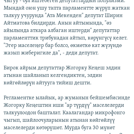
чыгуу - бул иштебеген депутаттардын популизми.
ОНЛАЙН ШЕРИНЕ
ЭЖЕ-СИҢДИЛЕР
Мындай оюн ушу тапта парламентте жүрүп жаткан
талкуу учурунда "Ата Мекенден" депутат Ширин
АЗАТТЫК+
Айтматова билдирди. Анын айтымында, "өз
ЫҢГАЙСЫЗ СУРООЛОР
айылында аткара албаган иштерди" депутаттар
парламенттик трибунадан айтып, көрүнгүсү келет.
"Эгер маселеңер бар болсо, өкмөткө кат жүзүндө
ЭЕ/АРнун бардык сайттары
жазып жиберигиле да", - деди депутат.
Бирок айрым депутаттар Жогорку Кеңеш элдин
атынан шайланып келгендиктен, элдин
көйгөйлөрүн айтууга тийиш дешти.
Регламентке ылайык, ар жуманын бейшембисинде
Жогорку Кеңештин иши "ар түрдүү" маселелерди
талкуулоодон башталат. Каалагандар микрофонго
чыгып, шайлоочуларынын атынан көйгөйлүү
маселелерди көтөрүшөт. Мурда буга 30 мүнөт