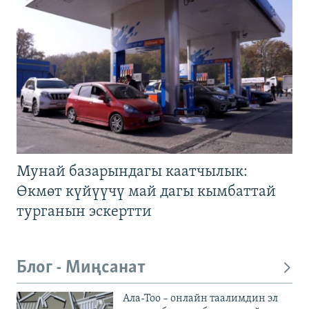
Мунай базарындагы каатчылык:
Өкмөт күйүүчү май дагы кымбаттай
турганын эскертти
Блог - Миңсанат
Ала-Тоо – онлайн таалимдин эл