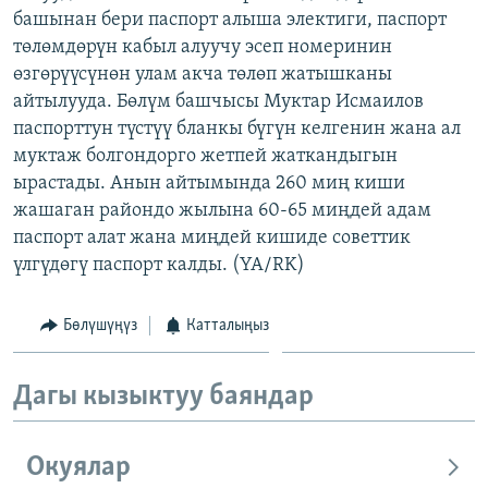
башынан бери паспорт алыша электиги, паспорт
ОНЛАЙН ШЕРИНЕ
ЭЖЕ-СИҢДИЛЕР
төлөмдөрүн кабыл алуучу эсеп номеринин
АЗАТТЫК+
өзгөрүүсүнөн улам акча төлөп жатышканы
ЫҢГАЙСЫЗ СУРООЛОР
айтылууда. Бөлүм башчысы Муктар Исмаилов
паспорттун түстүү бланкы бүгүн келгенин жана ал
муктаж болгондорго жетпей жаткандыгын
ЭЕ/АРнун бардык сайттары
ырастады. Анын айтымында 260 миң киши
жашаган райондо жылына 60-65 миңдей адам
паспорт алат жана миңдей кишиде советтик
үлгүдөгү паспорт калды. (YA/RK)
Бөлүшүңүз
Катталыңыз
Дагы кызыктуу баяндар
Окуялар