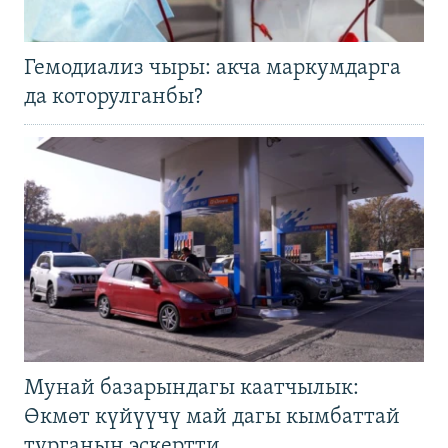
Гемодиализ чыры: акча маркумдарга
да которулганбы?
Мунай базарындагы каатчылык:
Өкмөт күйүүчү май дагы кымбаттай
турганын эскертти