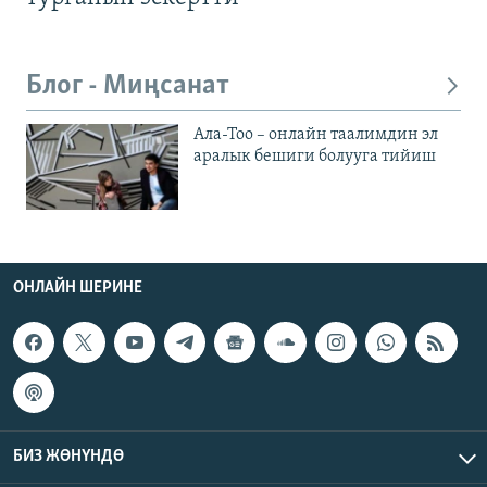
Блог - Миңсанат
Ала-Тоо – онлайн таалимдин эл
аралык бешиги болууга тийиш
ОНЛАЙН ШЕРИНЕ
БИЗ ЖӨНҮНДӨ