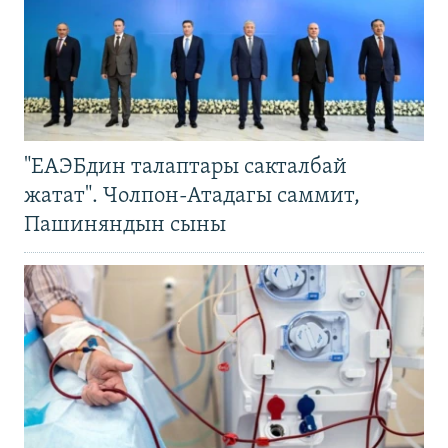
"ЕАЭБдин талаптары сакталбай
жатат". Чолпон-Атадагы саммит,
Пашиняндын сыны