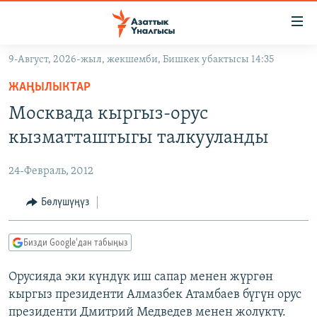
Линктер
Мазмунга
өтүңүз
9-Август, 2026-жыл, жекшемби, Бишкек убактысы 14:35
Навигацияга
ЖАҢЫЛЫКТАР
өтүңүз
ЖАҢЫЛЫКТАР
КЫРГЫЗСТАН
Издөөгө
Москвада кыргыз-орус
салыңыз
ДҮЙНӨ
КЫРГЫЗСТАН
кызматташтыгы талкууланды
УКРАИНА
САЯСАТ
ДҮЙНӨ
24-Февраль, 2012
АТАЙЫН ИЛИКТӨӨ
ЭКОНОМИКА
БОРБОР АЗИЯ
ТВ ПРОГРАММАЛАР
Бөлүшүңүз
МАДАНИЯТ
ПОДКАСТ
БҮГҮН АЗАТТЫКТА
Бизди Google'дан табыңыз
ӨЗГӨЧӨ ПИКИР
ЭКСПЕРТТЕР ТАЛДАЙТ
Орусияда эки күндүк иш сапар менен жүргөн
БИЗ ЖАНА ДҮЙНӨ
Русский
кыргыз президенти Алмазбек Атамбаев бүгүн орус
ДАНИСТЕ
президенти Дмитрий Медведев менен жолукту.