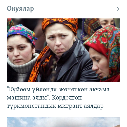
Окуялар
"Күйөөм үйлөндү, жөнөткөн акчама
машина алды". Кордолгон
түркмөнстандык мигрант аялдар