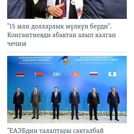
"15 млн долларлык мүлкүн берди".
Конгантиевди абактан алып калган
чечим
"ЕАЭБдин талаптары сакталбай