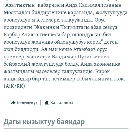
"Азаттыктын" кабарчысы Аида Касымалиеванын
ОНЛАЙН ШЕРИНЕ
ЭЖЕ-СИҢДИЛЕР
Москвадан билдиргенине караганда, жолугушууда
АЗАТТЫК+
коопсуздук маселелери талкууланды. Орус
ЫҢГАЙСЫЗ СУРООЛОР
президенти "Жакынкы Чыгыштагы абал сөзсүз
Борбор Азияга тиешеси бар, ошондуктан биз
коопсуздук жөнүндө ойлонушубуз керек" деген
ЭЕ/АРнун бардык сайттары
оюн билдирди. Ал эми кечээ Атамбаев орус
премьер-министри Владимир Путин менен
бейрасмий жолугушууда болду. Анда экономика
жаатындагы маселелер талкууланды. Бирок
кандайдыр бир так чечимдер кабыл алынган жок.
(AiK/RK)
Бөлүшүңүз
Катталыңыз
Дагы кызыктуу баяндар