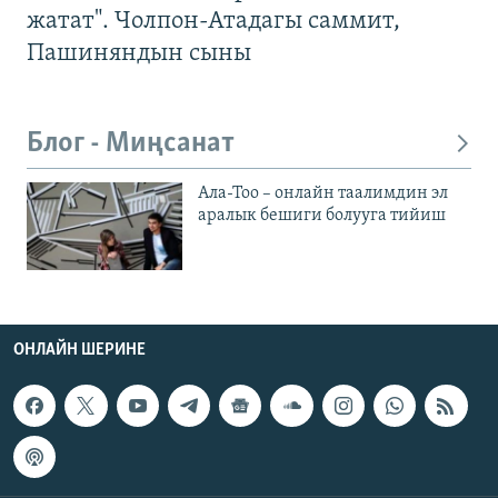
жатат". Чолпон-Атадагы саммит,
Пашиняндын сыны
Блог - Миңсанат
Ала-Тоо – онлайн таалимдин эл
аралык бешиги болууга тийиш
ОНЛАЙН ШЕРИНЕ