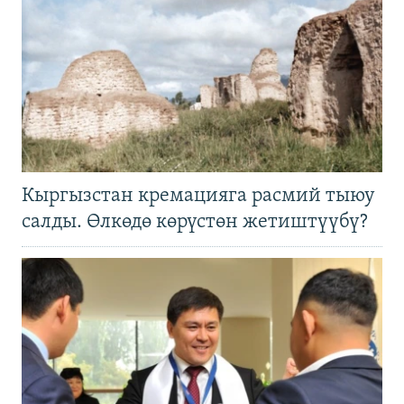
Кыргызстан кремацияга расмий тыюу
салды. Өлкөдө көрүстөн жетиштүүбү?