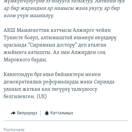
мүмкүнчүлүгүнө ээ болууга татыктуу. Анткени бул
ар бир жарандын ар намысы жана укугу, ар бир
коом үчүн маанилүү.
АКШ Мамлекеттик катчысы Алжирге чейин
Тунисте болуп, алтымыштай өлкөнүн өкүлдөрү
арасында “Сириянын достору” деп аталган
жыйынга катышты. Ал эми Алжирден соң
Мароккого барды.
Клинтондун бул өлкө бийликтери менен
демократиялык реформаларды жана Сирияда
уланып жаткан кан төгүүнү талкулоосу
белгиленген. (UE)
Бөлүшүңүз
Катталыңыз
Куржундар