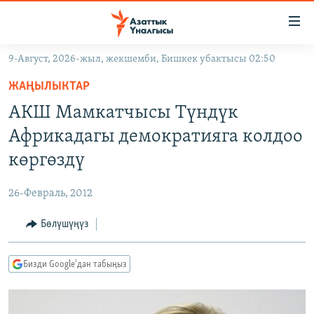
Линктер
Мазмунга
өтүңүз
9-Август, 2026-жыл, жекшемби, Бишкек убактысы 02:50
Навигацияга
ЖАҢЫЛЫКТАР
өтүңүз
ЖАҢЫЛЫКТАР
КЫРГЫЗСТАН
Издөөгө
АКШ Мамкатчысы Түндүк
салыңыз
ДҮЙНӨ
КЫРГЫЗСТАН
Африкадагы демократияга колдоо
УКРАИНА
САЯСАТ
ДҮЙНӨ
көргөздү
АТАЙЫН ИЛИКТӨӨ
ЭКОНОМИКА
БОРБОР АЗИЯ
26-Февраль, 2012
ТВ ПРОГРАММАЛАР
МАДАНИЯТ
Бөлүшүңүз
ПОДКАСТ
БҮГҮН АЗАТТЫКТА
ӨЗГӨЧӨ ПИКИР
ЭКСПЕРТТЕР ТАЛДАЙТ
Бизди Google'дан табыңыз
БИЗ ЖАНА ДҮЙНӨ
Русский
ДАНИСТЕ