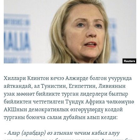
ОНЛАЙН ШЕРИНЕ
ЭЖЕ-СИҢДИЛЕР
АЗАТТЫК+
ЫҢГАЙСЫЗ СУРООЛОР
ЭЕ/АРнун бардык сайттары
Хиллари Клинтон кечээ Алжирде болгон учурунда
айткандай, ал Тунистин, Египеттин, Ливиянын
узак мөөнөт бийликте турган лидерлери былтыр
бийликтен четтетилген Түндүк Африка чөлкөмүнө
АКШнын демократиялык өзгөрүүлөрдү колдой
турганы боюнча салам дубайын алып келди:
- Алар (арабдар) өз атынан чечим кабыл алуу