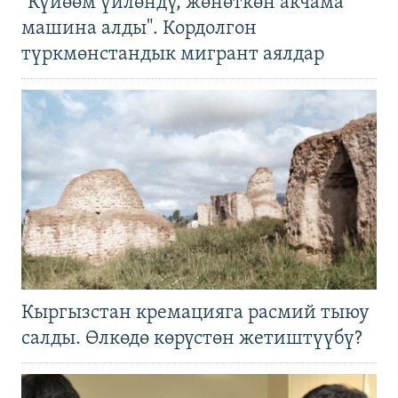
"Күйөөм үйлөндү, жөнөткөн акчама
машина алды". Кордолгон
түркмөнстандык мигрант аялдар
Кыргызстан кремацияга расмий тыюу
салды. Өлкөдө көрүстөн жетиштүүбү?