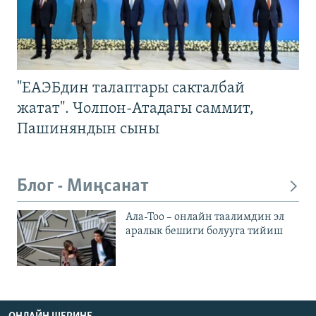
"ЕАЭБдин талаптары сакталбай
жатат". Чолпон-Атадагы саммит,
Пашиняндын сыны
Блог - Миңсанат
Ала-Тоо – онлайн таалимдин эл
аралык бешиги болууга тийиш