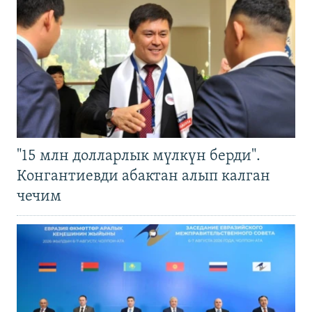
"15 млн долларлык мүлкүн берди".
Конгантиевди абактан алып калган
чечим