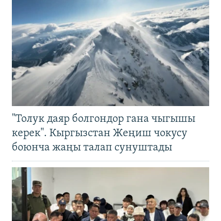
"Толук даяр болгондор гана чыгышы
керек". Кыргызстан Жеңиш чокусу
боюнча жаңы талап сунуштады