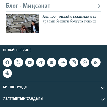
Блог - Миңсанат
Ала-Тоо – онлайн таалимдин эл
аралык бешиги болууга тийиш
ОНЛАЙН ШЕРИНЕ
БИЗ ЖӨНҮНДӨ
"АЗАТТЫКТЫН" САНДЫГЫ