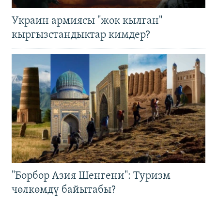
Украин армиясы "жок кылган"
кыргызстандыктар кимдер?
"Борбор Азия Шенгени": Туризм
чөлкөмдү байытабы?