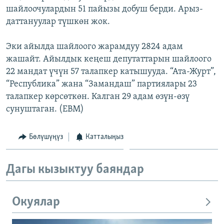
шайлоочулардын 51 пайызы добуш берди. Арыз-
ОНЛАЙН ШЕРИНЕ
ЭЖЕ-СИҢДИЛЕР
даттануулар түшкөн жок.
АЗАТТЫК+
ЫҢГАЙСЫЗ СУРООЛОР
Эки айылда шайлоого жарамдуу 2824 адам
жашайт. Айылдык кеңеш депутаттарын шайлоого
22 мандат үчүн 57 талапкер катышууда. “Ата-Журт”,
ЭЕ/АРнун бардык сайттары
“Республика” жана “Замандаш” партиялары 23
талапкер көрсөткөн. Калган 29 адам өзүн-өзү
сунуштаган. (EBM)
Бөлүшүңүз
Катталыңыз
Дагы кызыктуу баяндар
Окуялар