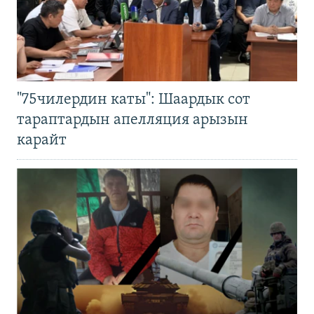
"75чилердин каты": Шаардык сот
тараптардын апелляция арызын
карайт