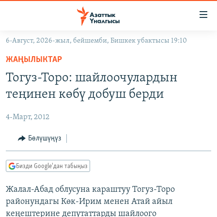
Линктер
Мазмунга
өтүңүз
6-Август, 2026-жыл, бейшемби, Бишкек убактысы 19:10
Навигацияга
ЖАҢЫЛЫКТАР
өтүңүз
ЖАҢЫЛЫКТАР
КЫРГЫЗСТАН
Издөөгө
Тогуз-Торо: шайлоочулардын
салыңыз
ДҮЙНӨ
КЫРГЫЗСТАН
теңинен көбү добуш берди
УКРАИНА
САЯСАТ
ДҮЙНӨ
4-Март, 2012
АТАЙЫН ИЛИКТӨӨ
ЭКОНОМИКА
БОРБОР АЗИЯ
ТВ ПРОГРАММАЛАР
Бөлүшүңүз
МАДАНИЯТ
ПОДКАСТ
БҮГҮН АЗАТТЫКТА
Бизди Google'дан табыңыз
ӨЗГӨЧӨ ПИКИР
ЭКСПЕРТТЕР ТАЛДАЙТ
Жалал-Абад облусуна караштуу Тогуз-Торо
БИЗ ЖАНА ДҮЙНӨ
Русский
районундагы Көк-Ирим менен Атай айыл
ДАНИСТЕ
кеңештерине депутаттарды шайлоого