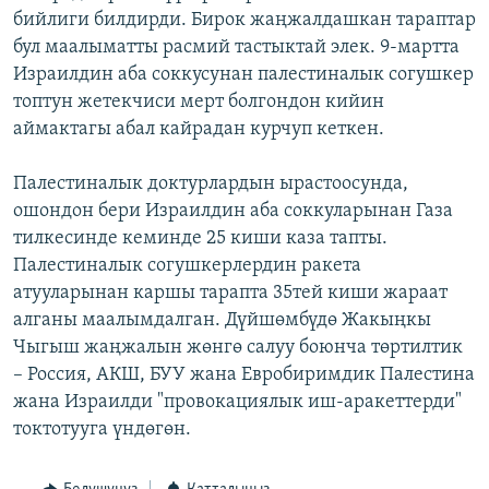
бийлиги билдирди. Бирок жаңжалдашкан тараптар
ОНЛАЙН ШЕРИНЕ
ЭЖЕ-СИҢДИЛЕР
бул маалыматты расмий тастыктай элек. 9-мартта
АЗАТТЫК+
Израилдин аба соккусунан палестиналык согушкер
ЫҢГАЙСЫЗ СУРООЛОР
топтун жетекчиси мерт болгондон кийин
аймактагы абал кайрадан курчуп кеткен.
ЭЕ/АРнун бардык сайттары
Палестиналык доктурлардын ырастоосунда,
ошондон бери Израилдин аба соккуларынан Газа
тилкесинде кеминде 25 киши каза тапты.
Палестиналык согушкерлердин ракета
атууларынан каршы тарапта 35тей киши жараат
алганы маалымдалган. Дүйшөмбүдө Жакыңкы
Чыгыш жаңжалын жөнгө салуу боюнча төртилтик
– Россия, АКШ, БУУ жана Евробиримдик Палестина
жана Израилди "провокациялык иш-аракеттерди"
токтотууга үндөгөн.