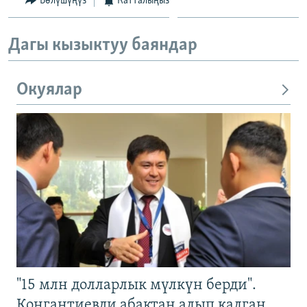
Бөлүшүңүз
Катталыңыз
Дагы кызыктуу баяндар
Окуялар
"15 млн долларлык мүлкүн берди".
Конгантиевди абактан алып калган