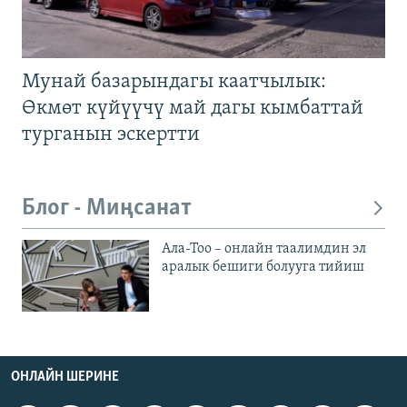
Мунай базарындагы каатчылык:
Өкмөт күйүүчү май дагы кымбаттай
турганын эскертти
Блог - Миңсанат
Ала-Тоо – онлайн таалимдин эл
аралык бешиги болууга тийиш
ОНЛАЙН ШЕРИНЕ