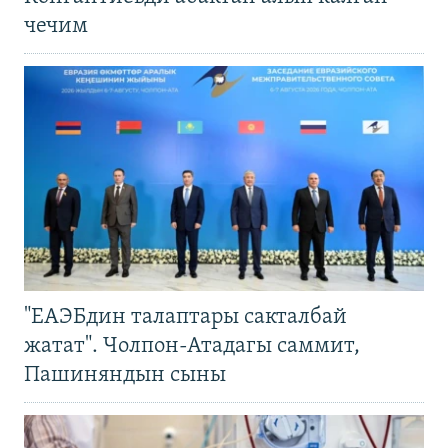
чечим
"ЕАЭБдин талаптары сакталбай
жатат". Чолпон-Атадагы саммит,
Пашиняндын сыны