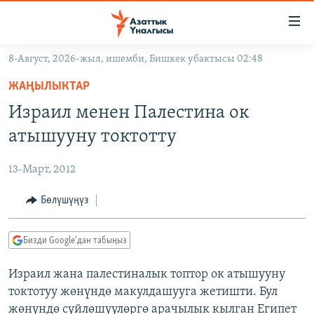
Линктер
Мазмунга
өтүңүз
8-Август, 2026-жыл, ишемби, Бишкек убактысы 02:48
Навигацияга
ЖАҢЫЛЫКТАР
өтүңүз
ЖАҢЫЛЫКТАР
КЫРГЫЗСТАН
Издөөгө
Израил менен Палестина ок
салыңыз
ДҮЙНӨ
КЫРГЫЗСТАН
атышууну токтотту
УКРАИНА
САЯСАТ
ДҮЙНӨ
13-Март, 2012
АТАЙЫН ИЛИКТӨӨ
ЭКОНОМИКА
БОРБОР АЗИЯ
ТВ ПРОГРАММАЛАР
Бөлүшүңүз
МАДАНИЯТ
ПОДКАСТ
БҮГҮН АЗАТТЫКТА
Бизди Google'дан табыңыз
ӨЗГӨЧӨ ПИКИР
ЭКСПЕРТТЕР ТАЛДАЙТ
Израил жана палестиналык топтор ок атышууну
БИЗ ЖАНА ДҮЙНӨ
Русский
токтотуу жөнүндө макулдашууга жетишти. Бул
ДАНИСТЕ
жөнүндө сүйлөшүүлөргө арачылык кылган Египет