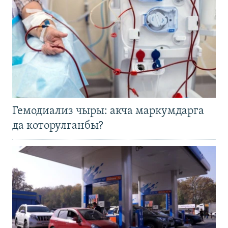
Гемодиализ чыры: акча маркумдарга
да которулганбы?