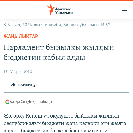
Линктер
Мазмунга
өтүңүз
8-Август, 2026-жыл, ишемби, Бишкек убактысы 14:52
Навигацияга
ЖАҢЫЛЫКТАР
өтүңүз
ЖАҢЫЛЫКТАР
КЫРГЫЗСТАН
Издөөгө
Парламент быйылкы жылдын
салыңыз
ДҮЙНӨ
КЫРГЫЗСТАН
бюджетин кабыл алды
УКРАИНА
САЯСАТ
ДҮЙНӨ
16-Март, 2012
АТАЙЫН ИЛИКТӨӨ
ЭКОНОМИКА
БОРБОР АЗИЯ
ТВ ПРОГРАММАЛАР
Бөлүшүңүз
МАДАНИЯТ
ПОДКАСТ
БҮГҮН АЗАТТЫКТА
Бизди Google'дан табыңыз
ӨЗГӨЧӨ ПИКИР
ЭКСПЕРТТЕР ТАЛДАЙТ
Жогорку Кеңеш үч окулушта быйылкы жылдын
БИЗ ЖАНА ДҮЙНӨ
Русский
республикалык бюджети жана келерки эки жылга
ДАНИСТЕ
карата бюджеттик болжол боюнча мыйзам