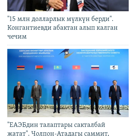
"15 млн долларлык мүлкүн берди".
Конгантиевди абактан алып калган
чечим
"ЕАЭБдин талаптары сакталбай
жатат". Чолпон-Атадагы саммит,