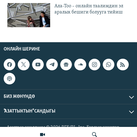
Ала-Тоо – онлайн таалимдин эл
аралык бешиги болууга тийиш
ОНЛАЙН ШЕРИНЕ
БИЗ ЖӨНҮНДӨ
"АЗАТТЫКТЫН" САНДЫГЫ
Азаттык үналгысы © 2026 RFE/RL, Inc. Бардык укуктар
корголгон.