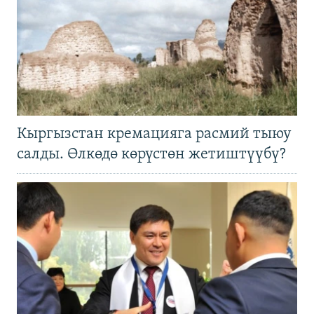
Кыргызстан кремацияга расмий тыюу
салды. Өлкөдө көрүстөн жетиштүүбү?