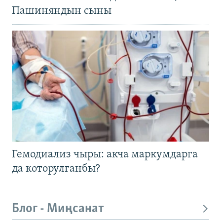
Пашиняндын сыны
Гемодиализ чыры: акча маркумдарга
да которулганбы?
Блог - Миңсанат