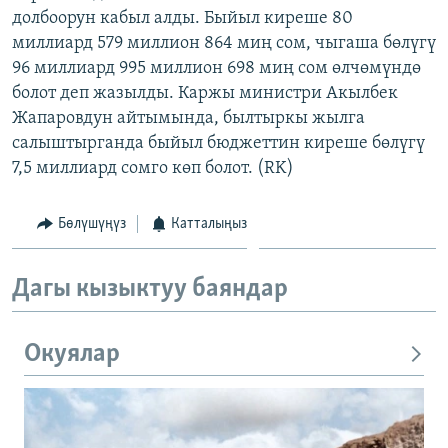
долбоорун кабыл алды. Быйыл киреше 80
ОНЛАЙН ШЕРИНЕ
ЭЖЕ-СИҢДИЛЕР
миллиард 579 миллион 864 миң сом, чыгаша бөлүгү
АЗАТТЫК+
96 миллиард 995 миллион 698 миң сом өлчөмүндө
ЫҢГАЙСЫЗ СУРООЛОР
болот деп жазылды. Каржы министри Акылбек
Жапаровдун айтымында, былтыркы жылга
салыштырганда быйыл бюджеттин киреше бөлүгү
ЭЕ/АРнун бардык сайттары
7,5 миллиард сомго көп болот. (RK)
Бөлүшүңүз
Катталыңыз
Дагы кызыктуу баяндар
Окуялар