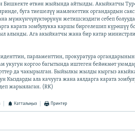
үн Бишкекте өткөн жыйында айтылды. Акыйкатчы Тур
ринде, буга тиешелүү мамлекеттик органдардын сая
ана мүмкүнчүлүктөрүнүн жетишсиздиги себеп болуу
арга карата зомбулукка каршы биргелешип күрөшүү 
л алынды. Ага акыйкатчы жана бир катар министрли
зиденттин, парламенттин, прокуратура органдарынын
м укугун коргоо багытында иштеген бейөкмөт уюмда
ерттер да чакырылган. Быйылкы жылды кыргыз акый
ун Кыздарды ала качууга жана аялдарга карата зомбу
еп жарыялаган. (RK)
з
Катталыңыз
Принтер