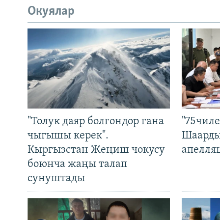
Окуялар
"Толук даяр болгондор гана
"75чиле
чыгышы керек".
Шаарды
Кыргызстан Жеңиш чокусу
апелля
боюнча жаңы талап
сунуштады