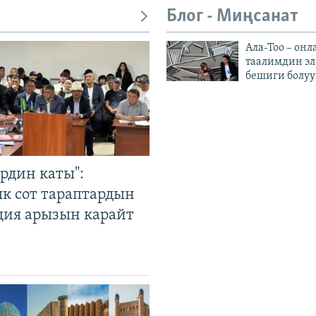
Блог - Миңсанат
Ала-Тоо – онл
таалимдин эл
бешиги болуу
рдин каты":
к сот тараптардын
ция арызын карайт