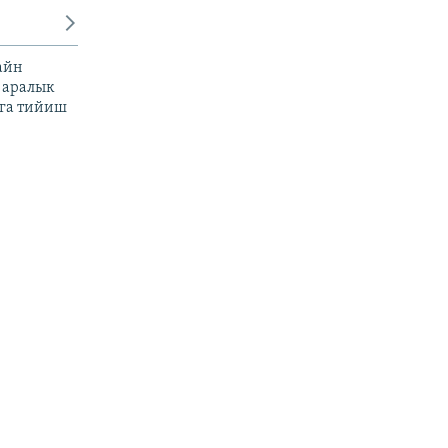
айн
 аралык
га тийиш