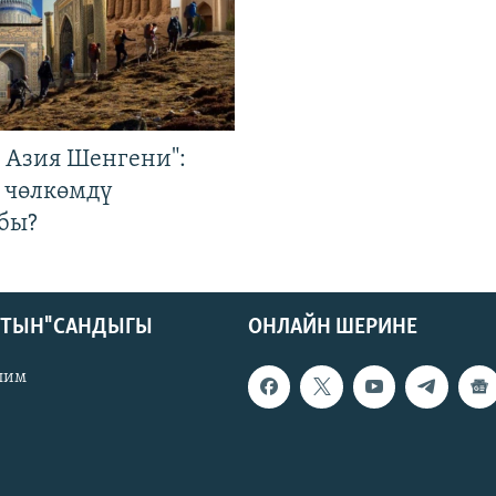
р Азия Шенгени":
 чөлкөмдү
бы?
КТЫН" САНДЫГЫ
ОНЛАЙН ШЕРИНЕ
лим