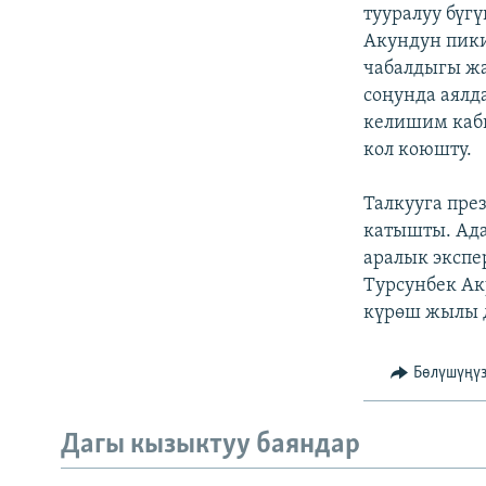
ЭЖЕ-СИҢДИЛЕР
тууралуу бүг
Акундун пики
АЗАТТЫК+
чабалдыгы ж
ЫҢГАЙСЫЗ СУРООЛОР
соңунда аялд
келишим кабы
кол коюшту.
Талкууга пре
катышты. Ада
аралык эксп
Турсунбек Ак
күрөш жылы д
Бөлүшүңү
Дагы кызыктуу баяндар