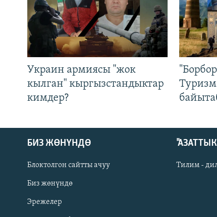
Украин армиясы "жок
"Борбо
кылган" кыргызстандыктар
Туризм
кимдер?
байыта
БИЗ ЖӨНҮНДӨ
"АЗАТТЫ
Блоктолгон сайтты ачуу
Тилим - ди
Биз жөнүндө
Русский
Эрежелер