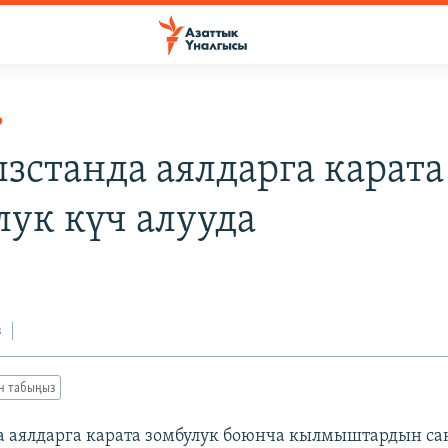
Р
зстанда аялдарга карата
лук күч алууда
з
ан табыңыз
 аялдарга карата зомбулук боюнча кылмыштардын сан