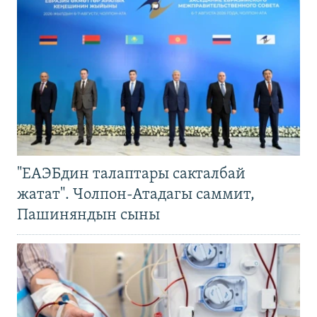
"ЕАЭБдин талаптары сакталбай
жатат". Чолпон-Атадагы саммит,
Пашиняндын сыны