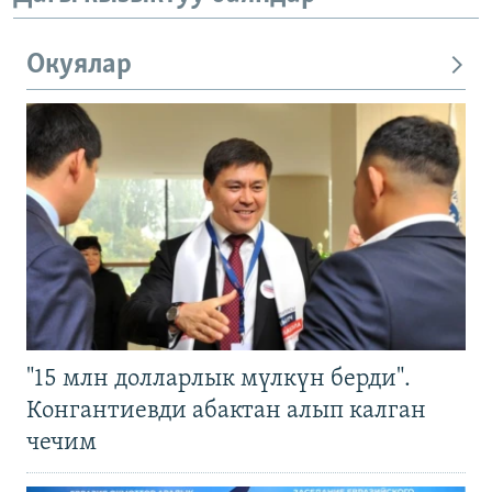
Окуялар
"15 млн долларлык мүлкүн берди".
Конгантиевди абактан алып калган
чечим