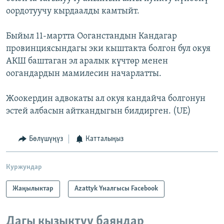
оордотуучу кырдаалды камтыйт.
Быйыл 11-мартта Ооганстандын Кандагар
провинциясындагы эки кыштакта болгон бул окуя
АКШ баштаган эл аралык күчтөр менен
оогандардын мамилесин начарлатты.
Жоокердин адвокаты ал окуя кандайча болгонун
эстей албасын айткандыгын билдирген. (UE)
Бөлүшүңүз
Катталыңыз
Куржундар
Жаңылыктар
Azattyk Үналгысы Facebook
Дагы кызыктуу баяндар