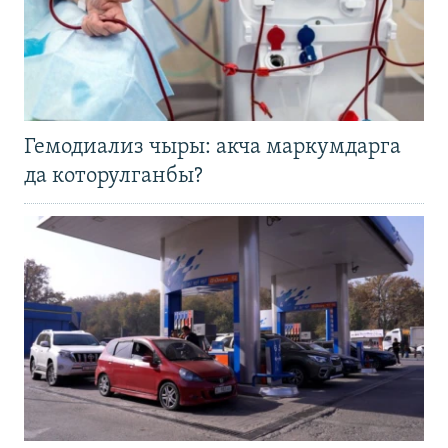
Гемодиализ чыры: акча маркумдарга
да которулганбы?