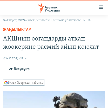
Линктер
Мазмунга
өтүңүз
8-Август, 2026-жыл, ишемби, Бишкек убактысы 02:04
Навигацияга
ЖАҢЫЛЫКТАР
өтүңүз
ЖАҢЫЛЫКТАР
КЫРГЫЗСТАН
Издөөгө
АКШнын оогандарды аткан
салыңыз
ДҮЙНӨ
КЫРГЫЗСТАН
жоокерине расмий айып коюлат
УКРАИНА
САЯСАТ
ДҮЙНӨ
23-Март, 2012
АТАЙЫН ИЛИКТӨӨ
ЭКОНОМИКА
БОРБОР АЗИЯ
ТВ ПРОГРАММАЛАР
Бөлүшүңүз
МАДАНИЯТ
ПОДКАСТ
БҮГҮН АЗАТТЫКТА
Бизди Google'дан табыңыз
ӨЗГӨЧӨ ПИКИР
ЭКСПЕРТТЕР ТАЛДАЙТ
БИЗ ЖАНА ДҮЙНӨ
Русский
ДАНИСТЕ