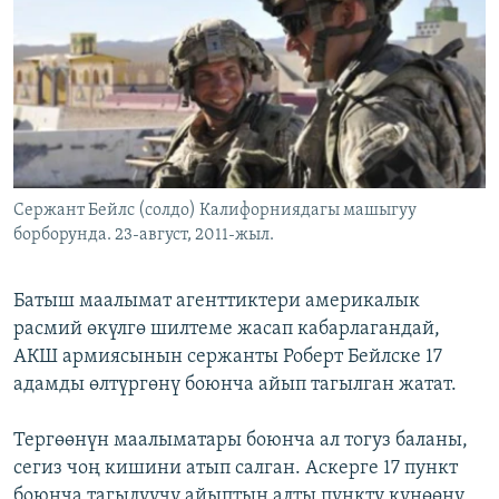
ОНЛАЙН ШЕРИНЕ
ЭЖЕ-СИҢДИЛЕР
АЗАТТЫК+
ЫҢГАЙСЫЗ СУРООЛОР
ЭЕ/АРнун бардык сайттары
Сержант Бейлс (солдо) Калифорниядагы машыгуу
борборунда. 23-август, 2011-жыл.
Батыш маалымат агенттиктери америкалык
расмий өкүлгө шилтеме жасап кабарлагандай,
АКШ армиясынын сержанты Роберт Бейлске 17
адамды өлтүргөнү боюнча айып тагылган жатат.
Тергөөнүн маалыматары боюнча ал тогуз баланы,
сегиз чоң кишини атып салган. Аскерге 17 пункт
боюнча тагылуучу айыптын алты пункту күнөөнү