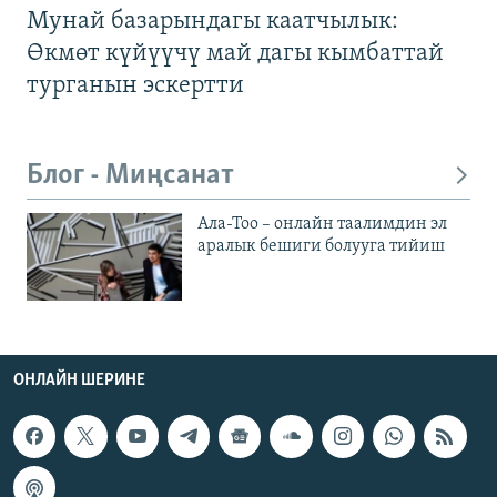
Мунай базарындагы каатчылык:
Өкмөт күйүүчү май дагы кымбаттай
турганын эскертти
Блог - Миңсанат
Ала-Тоо – онлайн таалимдин эл
аралык бешиги болууга тийиш
ОНЛАЙН ШЕРИНЕ