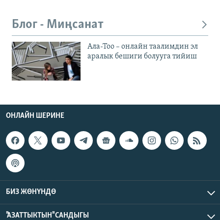
Блог - Миңсанат
Ала-Тоо – онлайн таалимдин эл
аралык бешиги болууга тийиш
ОНЛАЙН ШЕРИНЕ
БИЗ ЖӨНҮНДӨ
"АЗАТТЫКТЫН" САНДЫГЫ