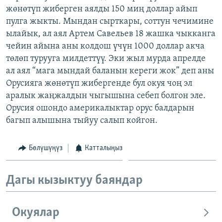
жөнөтүп жиберген аялды 150 миң доллар айып
ОНЛАЙН ШЕРИНЕ
ЭЖЕ-СИҢДИЛЕР
пулга жыкты. Мындан сырткары, соттун чечимине
АЗАТТЫК+
ылайык, ал аял Артем Савельев 18 жашка чыкканга
ЫҢГАЙСЫЗ СУРООЛОР
чейин айына аны колдош үчүн 1000 доллар акча
төлөп турууга милдеттүү. Эки жыл мурда апрелде
ал аял “мага мындай баланын кереги жок” деп аны
ЭЕ/АРнун бардык сайттары
Орусияга жөнөтүп жибергенде бул окуя чоң эл
аралык жаңжалдын чыгышына себеп болгон эле.
Орусия ошондо америкалыктар орус балдарын
багып алышына тыйуу салып койгон.
Бөлүшүңүз
Катталыңыз
Дагы кызыктуу баяндар
Окуялар