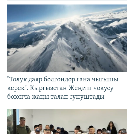
"Толук даяр болгондор гана чыгышы
керек". Кыргызстан Жеңиш чокусу
боюнча жаңы талап сунуштады