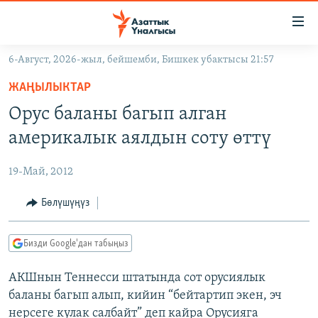
Линктер
Мазмунга
өтүңүз
6-Август, 2026-жыл, бейшемби, Бишкек убактысы 21:57
Навигацияга
ЖАҢЫЛЫКТАР
өтүңүз
ЖАҢЫЛЫКТАР
КЫРГЫЗСТАН
Издөөгө
Орус баланы багып алган
салыңыз
ДҮЙНӨ
КЫРГЫЗСТАН
америкалык аялдын соту өттү
УКРАИНА
САЯСАТ
ДҮЙНӨ
19-Май, 2012
АТАЙЫН ИЛИКТӨӨ
ЭКОНОМИКА
БОРБОР АЗИЯ
ТВ ПРОГРАММАЛАР
Бөлүшүңүз
МАДАНИЯТ
ПОДКАСТ
БҮГҮН АЗАТТЫКТА
Бизди Google'дан табыңыз
ӨЗГӨЧӨ ПИКИР
ЭКСПЕРТТЕР ТАЛДАЙТ
АКШнын Теннесси штатында сот орусиялык
БИЗ ЖАНА ДҮЙНӨ
Русский
баланы багып алып, кийин “бейтартип экен, эч
ДАНИСТЕ
нерсеге кулак салбайт” деп кайра Орусияга