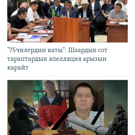
"75чилердин каты": Шаардык сот
тараптардын апелляция арызын
карайт