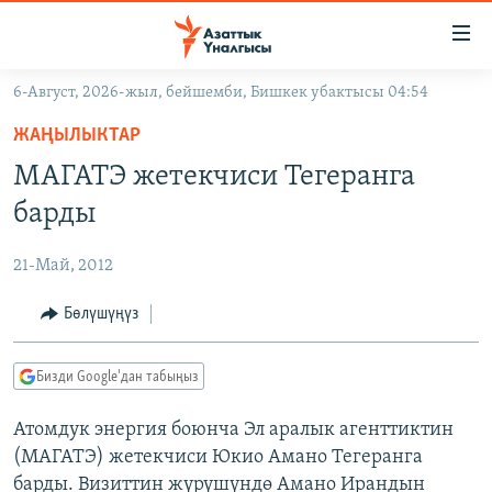
Линктер
Мазмунга
өтүңүз
6-Август, 2026-жыл, бейшемби, Бишкек убактысы 04:54
Навигацияга
ЖАҢЫЛЫКТАР
өтүңүз
ЖАҢЫЛЫКТАР
КЫРГЫЗСТАН
Издөөгө
МАГАТЭ жетекчиси Тегеранга
салыңыз
ДҮЙНӨ
КЫРГЫЗСТАН
барды
УКРАИНА
САЯСАТ
ДҮЙНӨ
21-Май, 2012
АТАЙЫН ИЛИКТӨӨ
ЭКОНОМИКА
БОРБОР АЗИЯ
ТВ ПРОГРАММАЛАР
Бөлүшүңүз
МАДАНИЯТ
ПОДКАСТ
БҮГҮН АЗАТТЫКТА
Бизди Google'дан табыңыз
ӨЗГӨЧӨ ПИКИР
ЭКСПЕРТТЕР ТАЛДАЙТ
Атомдук энергия боюнча Эл аралык агенттиктин
БИЗ ЖАНА ДҮЙНӨ
Русский
(МАГАТЭ) жетекчиси Юкио Амано Тегеранга
ДАНИСТЕ
барды. Визиттин жүрүшүндө Амано Ирандын