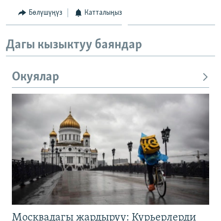
Бөлүшүңүз
Катталыңыз
Дагы кызыктуу баяндар
Окуялар
Москвадагы жардыруу: Курьерлерди