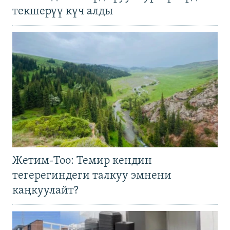
текшерүү күч алды
Жетим-Тоо: Темир кендин
тегерегиндеги талкуу эмнени
каңкуулайт?