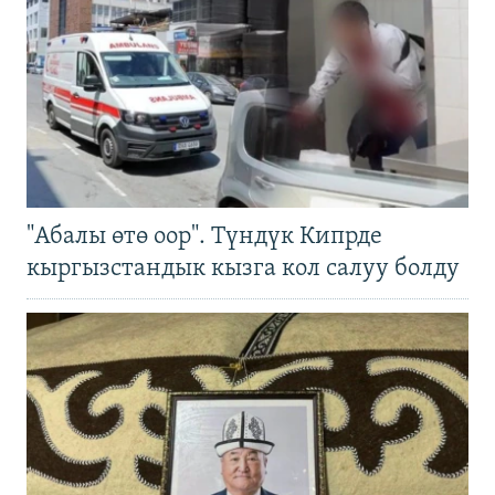
"Абалы өтө оор". Түндүк Кипрде
кыргызстандык кызга кол салуу болду