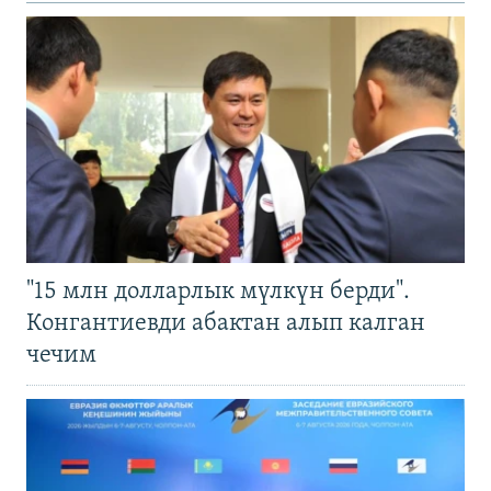
"15 млн долларлык мүлкүн берди".
Конгантиевди абактан алып калган
чечим