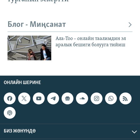
Блог - Миңсанат
Ала-Тоо – онлайн таалимдин эл
аралык бешиги болууга тийиш
ОНЛАЙН ШЕРИНЕ
БИЗ ЖӨНҮНДӨ