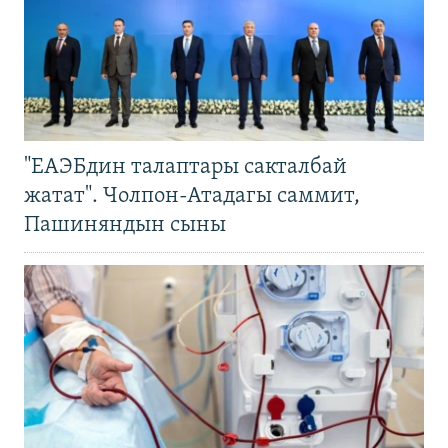
"ЕАЭБдин талаптары сакталбай
жатат". Чолпон-Атадагы саммит,
Пашиняндын сыны