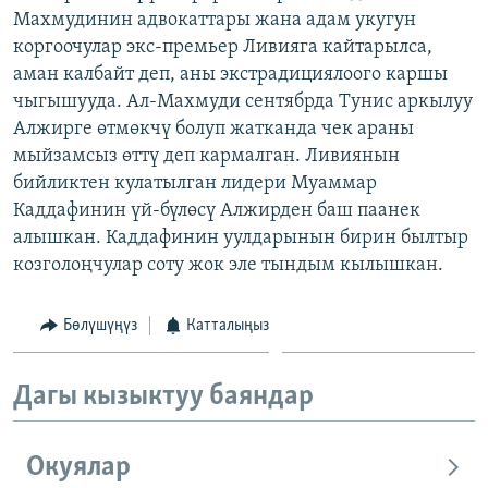
Махмудинин адвокаттары жана адам укугун
ОНЛАЙН ШЕРИНЕ
ЭЖЕ-СИҢДИЛЕР
коргоочулар экс-премьер Ливияга кайтарылса,
АЗАТТЫК+
аман калбайт деп, аны экстрадициялоого каршы
ЫҢГАЙСЫЗ СУРООЛОР
чыгышууда. Ал-Махмуди сентябрда Тунис аркылуу
Алжирге өтмөкчү болуп жатканда чек араны
мыйзамсыз өттү деп кармалган. Ливиянын
ЭЕ/АРнун бардык сайттары
бийликтен кулатылган лидери Муаммар
Каддафинин үй-бүлөсү Алжирден баш паанек
алышкан. Каддафинин уулдарынын бирин былтыр
козголоңчулар соту жок эле тындым кылышкан.
Бөлүшүңүз
Катталыңыз
Дагы кызыктуу баяндар
Окуялар