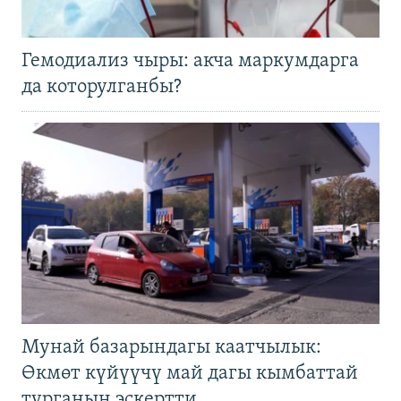
Гемодиализ чыры: акча маркумдарга
да которулганбы?
Мунай базарындагы каатчылык:
Өкмөт күйүүчү май дагы кымбаттай
турганын эскертти