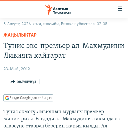
Линктер
Мазмунга
өтүңүз
8-Август, 2026-жыл, ишемби, Бишкек убактысы 02:05
Навигацияга
ЖАҢЫЛЫКТАР
өтүңүз
ЖАҢЫЛЫКТАР
КЫРГЫЗСТАН
Издөөгө
Тунис экс-премьер ал-Махмудини
салыңыз
ДҮЙНӨ
КЫРГЫЗСТАН
Ливияга кайтарат
УКРАИНА
САЯСАТ
ДҮЙНӨ
23-Май, 2012
АТАЙЫН ИЛИКТӨӨ
ЭКОНОМИКА
БОРБОР АЗИЯ
ТВ ПРОГРАММАЛАР
Бөлүшүңүз
МАДАНИЯТ
ПОДКАСТ
БҮГҮН АЗАТТЫКТА
Бизди Google'дан табыңыз
ӨЗГӨЧӨ ПИКИР
ЭКСПЕРТТЕР ТАЛДАЙТ
Тунис өкмөтү Ливиянын мурдагы премьер-
БИЗ ЖАНА ДҮЙНӨ
Русский
министри ал-Багдади ал-Махмудини жакында өз
ДАНИСТЕ
өлкөсүнө өткөрүп берерин жарыя кылды. Ал-