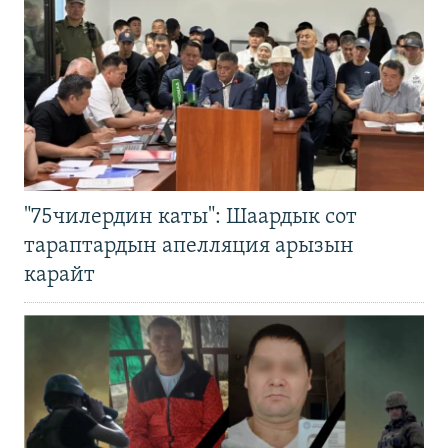
"75чилердин каты": Шаардык сот
тараптардын апелляция арызын
карайт