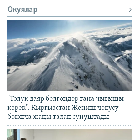
Окуялар
"Толук даяр болгондор гана чыгышы
керек". Кыргызстан Жеңиш чокусу
боюнча жаңы талап сунуштады