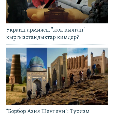
Украин армиясы "жок кылган"
кыргызстандыктар кимдер?
"Борбор Азия Шенгени": Туризм