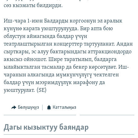
сөз кызматы билдирди.
ОНЛАЙН ШЕРИНЕ
ЭЖЕ-СИҢДИЛЕР
АЗАТТЫК+
Иш-чара 1-июн Балдарды коргоонун эл аралык
ЫҢГАЙСЫЗ СУРООЛОР
күнүнө карата уюштурулууда. Бир апта бою
облустун аймагында балдар үчүн
театрлаштырылган концерттер тартууланат. Андан
ЭЕ/АРнун бардык сайттары
сырткары, эс алуу бактарындагы аттракциондордо
акысыз ойношот. Шире таратылып, балдарга
ылайыкталган тасмалар да бекер көрсөтүлөт. Иш-
чаранын алкагында мүмкүнчүлүгү чектелген
балдар үчүн мээримдүүлүк марафону да
уюштурулат. (SE)
Бөлүшүңүз
Катталыңыз
Дагы кызыктуу баяндар