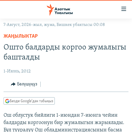
Линктер
Мазмунга
өтүңүз
7-Август, 2026-жыл, жума, Бишкек убактысы 00:08
Навигацияга
ЖАҢЫЛЫКТАР
өтүңүз
ЖАҢЫЛЫКТАР
КЫРГЫЗСТАН
Издөөгө
Ошто балдарды коргоо жумалыгы
салыңыз
ДҮЙНӨ
КЫРГЫЗСТАН
башталды
УКРАИНА
САЯСАТ
ДҮЙНӨ
1-Июнь, 2012
АТАЙЫН ИЛИКТӨӨ
ЭКОНОМИКА
БОРБОР АЗИЯ
ТВ ПРОГРАММАЛАР
Бөлүшүңүз
МАДАНИЯТ
ПОДКАСТ
БҮГҮН АЗАТТЫКТА
Бизди Google'дан табыңыз
ӨЗГӨЧӨ ПИКИР
ЭКСПЕРТТЕР ТАЛДАЙТ
Ош облустук бийлиги 1-июндан 7-июнга чейин
БИЗ ЖАНА ДҮЙНӨ
Русский
балдарды коргоонун бир жумалыгын жарыялады.
ДАНИСТЕ
Бул тууралуу Ош обладминистрациясынын басма