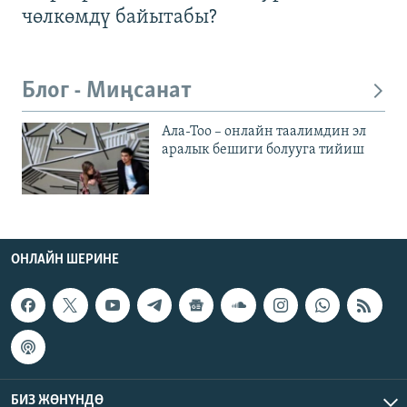
чөлкөмдү байытабы?
Блог - Миңсанат
Ала-Тоо – онлайн таалимдин эл
аралык бешиги болууга тийиш
ОНЛАЙН ШЕРИНЕ
БИЗ ЖӨНҮНДӨ