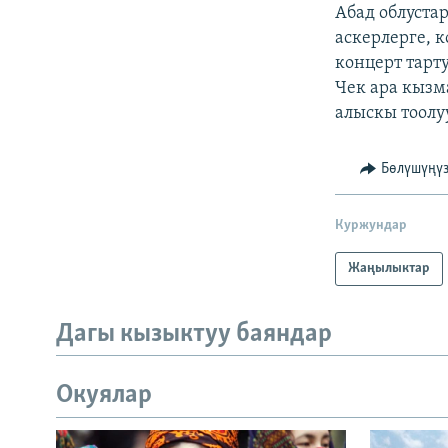
ЭЖЕ-СИҢДИЛЕР
Абад облуста
аскерлерге, 
АЗАТТЫК+
концерт тарт
ЫҢГАЙСЫЗ СУРООЛОР
Чек ара кызм
алыскы тоолу
Бөлүшүңү
Куржундар
Жаңылыктар
Дагы кызыктуу баяндар
Окуялар