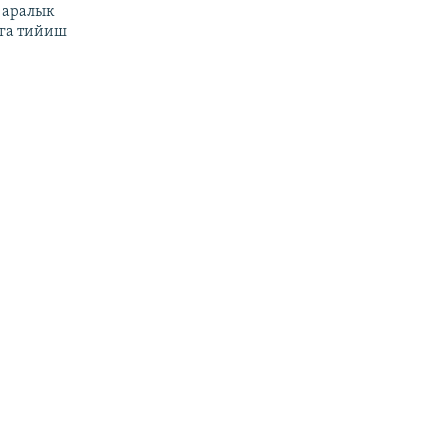
 аралык
га тийиш