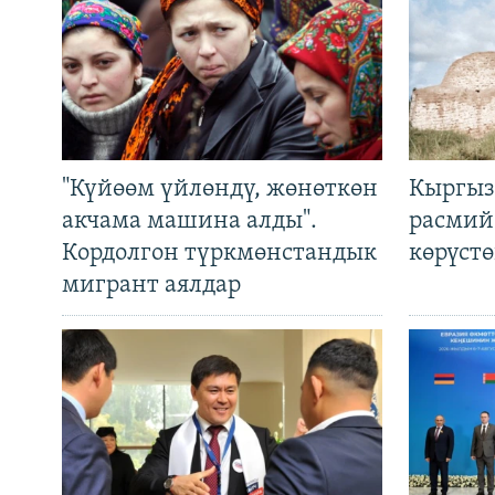
"Күйөөм үйлөндү, жөнөткөн
Кыргыз
акчама машина алды".
расмий
Кордолгон түркмөнстандык
көрүст
мигрант аялдар