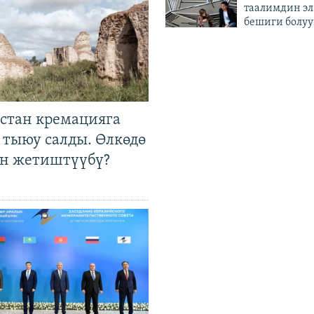
таалимдин эл
бешиги болуу
стан кремацияга
 тыюу салды. Өлкөдө
өн жетиштүүбү?