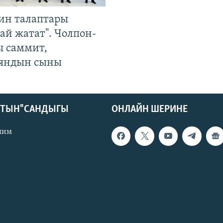
ин талаптары
ай жатат". Чолпон-
ы саммит,
яндын сыны
КТЫН" САНДЫГЫ
ОНЛАЙН ШЕРИНЕ
лим