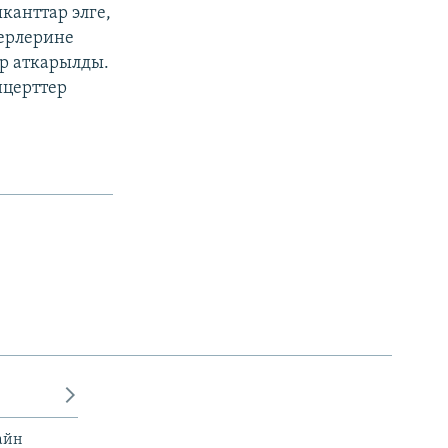
канттар элге,
ерлерине
р аткарылды.
нцерттер
айн