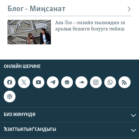
Блог - Миңсанат
Ала-Тоо – онлайн таалимдин эл
аралык бешиги болууга тийиш
ОНЛАЙН ШЕРИНЕ
БИЗ ЖӨНҮНДӨ
"АЗАТТЫКТЫН" САНДЫГЫ