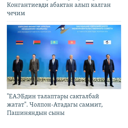
Конгантиевди абактан алып калган
чечим
"ЕАЭБдин талаптары сакталбай
жатат". Чолпон-Атадагы саммит,
Пашиняндын сыны