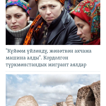
"Күйөөм үйлөндү, жөнөткөн акчама
машина алды". Кордолгон
түркмөнстандык мигрант аялдар