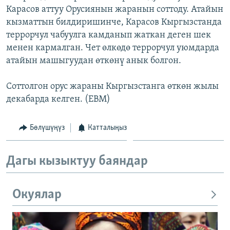
Карасов аттуу Орусиянын жаранын соттоду. Атайын
ОНЛАЙН ШЕРИНЕ
ЭЖЕ-СИҢДИЛЕР
кызматтын билдиришинче, Карасов Кыргызстанда
АЗАТТЫК+
террорчул чабуулга камданып жаткан деген шек
ЫҢГАЙСЫЗ СУРООЛОР
менен кармалган. Чет өлкөдө террорчул уюмдарда
атайын машыгуудан өткөнү анык болгон.
ЭЕ/АРнун бардык сайттары
Соттолгон орус жараны Кыргызстанга өткөн жылы
декабарда келген. (EBM)
Бөлүшүңүз
Катталыңыз
Дагы кызыктуу баяндар
Окуялар