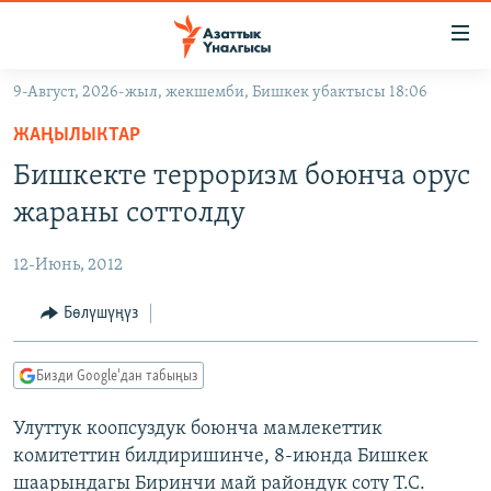
Линктер
Мазмунга
өтүңүз
9-Август, 2026-жыл, жекшемби, Бишкек убактысы 18:06
Навигацияга
ЖАҢЫЛЫКТАР
өтүңүз
ЖАҢЫЛЫКТАР
КЫРГЫЗСТАН
Издөөгө
Бишкекте терроризм боюнча орус
салыңыз
ДҮЙНӨ
КЫРГЫЗСТАН
жараны соттолду
УКРАИНА
САЯСАТ
ДҮЙНӨ
12-Июнь, 2012
АТАЙЫН ИЛИКТӨӨ
ЭКОНОМИКА
БОРБОР АЗИЯ
ТВ ПРОГРАММАЛАР
Бөлүшүңүз
МАДАНИЯТ
ПОДКАСТ
БҮГҮН АЗАТТЫКТА
Бизди Google'дан табыңыз
ӨЗГӨЧӨ ПИКИР
ЭКСПЕРТТЕР ТАЛДАЙТ
Улуттук коопсуздук боюнча мамлекеттик
БИЗ ЖАНА ДҮЙНӨ
Русский
комитеттин билдиришинче, 8-июнда Бишкек
ДАНИСТЕ
шаарындагы Биринчи май райондук соту Т.С.