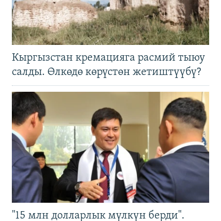
Кыргызстан кремацияга расмий тыюу
салды. Өлкөдө көрүстөн жетиштүүбү?
"15 млн долларлык мүлкүн берди".