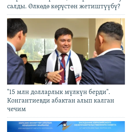
салды. Өлкөдө көрүстөн жетиштүүбү?
"15 млн долларлык мүлкүн берди".
Конгантиевди абактан алып калган
чечим