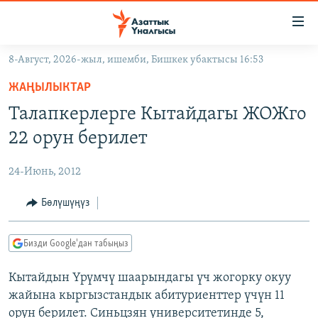
Линктер
Мазмунга
өтүңүз
8-Август, 2026-жыл, ишемби, Бишкек убактысы 16:53
Навигацияга
ЖАҢЫЛЫКТАР
өтүңүз
ЖАҢЫЛЫКТАР
КЫРГЫЗСТАН
Издөөгө
Талапкерлерге Кытайдагы ЖОЖго
салыңыз
ДҮЙНӨ
КЫРГЫЗСТАН
22 орун берилет
УКРАИНА
САЯСАТ
ДҮЙНӨ
24-Июнь, 2012
АТАЙЫН ИЛИКТӨӨ
ЭКОНОМИКА
БОРБОР АЗИЯ
ТВ ПРОГРАММАЛАР
Бөлүшүңүз
МАДАНИЯТ
ПОДКАСТ
БҮГҮН АЗАТТЫКТА
Бизди Google'дан табыңыз
ӨЗГӨЧӨ ПИКИР
ЭКСПЕРТТЕР ТАЛДАЙТ
Кытайдын Үрүмчү шаарындагы үч жогорку окуу
БИЗ ЖАНА ДҮЙНӨ
Русский
жайына кыргызстандык абитуриенттер үчүн 11
ДАНИСТЕ
орун берилет. Синьцзян университетинде 5,