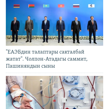
"ЕАЭБдин талаптары сакталбай
жатат". Чолпон-Атадагы саммит,
Пашиняндын сыны