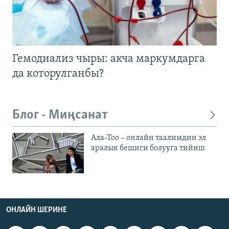
Гемодиализ чыры: акча маркумдарга
да которулганбы?
Блог - Миңсанат
Ала-Тоо – онлайн таалимдин эл
аралык бешиги болууга тийиш
ОНЛАЙН ШЕРИНЕ