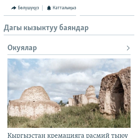
Бөлүшүңүз
Катталыңыз
Дагы кызыктуу баяндар
Окуялар
Кыргызстан кремацияга расмий тыюу