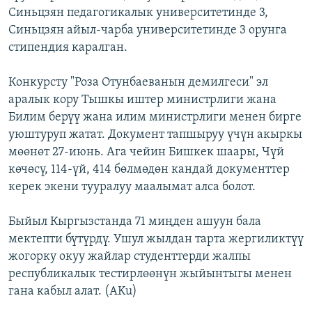
Синьцзян педагогикалык университетинде 3,
ОНЛАЙН ШЕРИНЕ
ЭЖЕ-СИҢДИЛЕР
Синьцзян айыл-чарба университетинде 3 орунга
АЗАТТЫК+
стипендия каралган.
ЫҢГАЙСЫЗ СУРООЛОР
Конкурсту "Роза Отунбаеванын демилгеси" эл
аралык кору Тышкы иштер министрлиги жана
ЭЕ/АРнун бардык сайттары
Билим берүү жана илим министрлиги менен бирге
уюштуруп жатат. Документ тапшыруу үчүн акыркы
мөөнөт 27-июнь. Ага чейин Бишкек шаары, Чүй
көчөсү, 114-үй, 414 бөлмөдөн кандай документтер
керек экени тууралуу маалымат алса болот.
Быйыл Кыргызстанда 71 миңден ашуун бала
мектепти бүтүрдү. Ушул жылдан тарта жергиликтүү
жогорку окуу жайлар студенттерди жалпы
республикалык тестирлөөнүн жыйынтыгы менен
гана кабыл алат. (AKu)