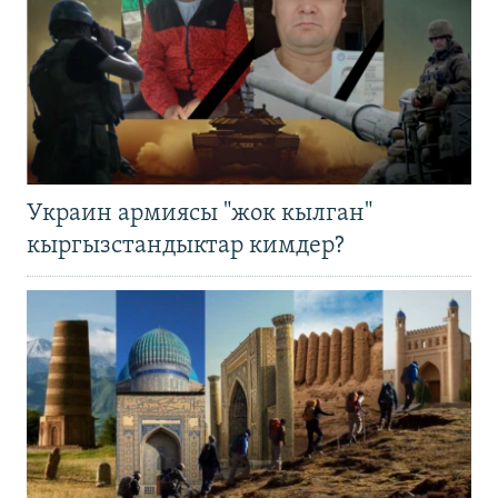
Украин армиясы "жок кылган"
кыргызстандыктар кимдер?