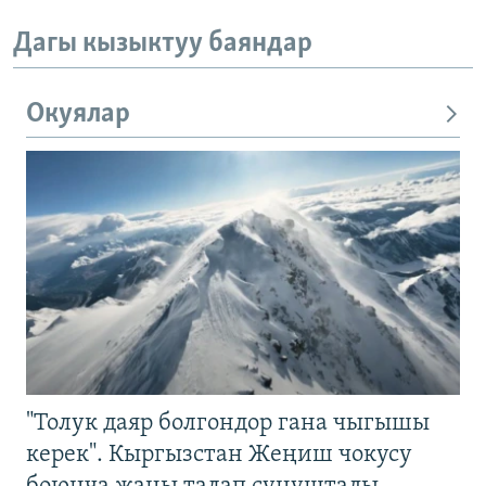
Дагы кызыктуу баяндар
Окуялар
"Толук даяр болгондор гана чыгышы
керек". Кыргызстан Жеңиш чокусу