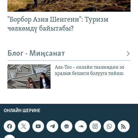
"Борбор Азия Шенгени": Туризм
чөлкөмдү байытабы?
Блог - Миңсанат
Ала-Тоо – онлайн таалимдин эл
аралык бешиги болууга тийиш
ОНЛАЙН ШЕРИНЕ