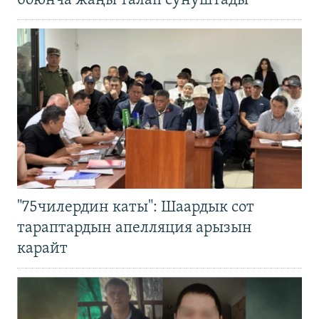
боюнча жаңы талап сунуштады
"75чилердин каты": Шаардык сот
тараптардын апелляция арызын
карайт