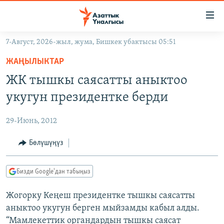
Линктер
Мазмунга
өтүңүз
7-Август, 2026-жыл, жума, Бишкек убактысы 05:51
Навигацияга
ЖАҢЫЛЫКТАР
өтүңүз
ЖАҢЫЛЫКТАР
КЫРГЫЗСТАН
Издөөгө
ЖК тышкы саясатты аныктоо
салыңыз
ДҮЙНӨ
КЫРГЫЗСТАН
укугун президентке берди
УКРАИНА
САЯСАТ
ДҮЙНӨ
29-Июнь, 2012
АТАЙЫН ИЛИКТӨӨ
ЭКОНОМИКА
БОРБОР АЗИЯ
ТВ ПРОГРАММАЛАР
Бөлүшүңүз
МАДАНИЯТ
ПОДКАСТ
БҮГҮН АЗАТТЫКТА
Бизди Google'дан табыңыз
ӨЗГӨЧӨ ПИКИР
ЭКСПЕРТТЕР ТАЛДАЙТ
Жогорку Кеңеш президентке тышкы саясатты
БИЗ ЖАНА ДҮЙНӨ
Русский
аныктоо укугун берген мыйзамды кабыл алды.
ДАНИСТЕ
“Мамлекеттик органдардын тышкы саясат