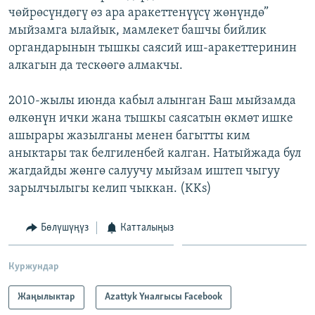
чөйрөсүндөгү өз ара аракеттенүүсү жөнүндө”
ОНЛАЙН ШЕРИНЕ
ЭЖЕ-СИҢДИЛЕР
мыйзамга ылайык, мамлекет башчы бийлик
АЗАТТЫК+
органдарынын тышкы саясий иш-аракеттеринин
ЫҢГАЙСЫЗ СУРООЛОР
алкагын да тескөөгө алмакчы.
2010-жылы июнда кабыл алынган Баш мыйзамда
ЭЕ/АРнун бардык сайттары
өлкөнүн ички жана тышкы саясатын өкмөт ишке
ашырары жазылганы менен багытты ким
аныктары так белгиленбей калган. Натыйжада бул
жагдайды жөнгө салуучу мыйзам иштеп чыгуу
зарылчылыгы келип чыккан. (KKs)
Бөлүшүңүз
Катталыңыз
Куржундар
Жаңылыктар
Azattyk Үналгысы Facebook