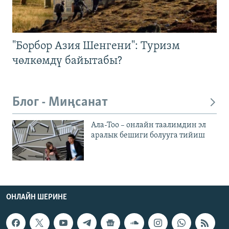
"Борбор Азия Шенгени": Туризм
чөлкөмдү байытабы?
Блог - Миңсанат
Ала-Тоо – онлайн таалимдин эл
аралык бешиги болууга тийиш
ОНЛАЙН ШЕРИНЕ