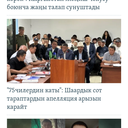
боюнча жаңы талап сунуштады
"75чилердин каты": Шаардык сот
тараптардын апелляция арызын
карайт