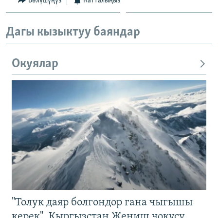
Бөлүшүңүз
Катталыңыз
Дагы кызыктуу баяндар
Окуялар
"Толук даяр болгондор гана чыгышы
керек". Кыргызстан Жеңиш чокусу