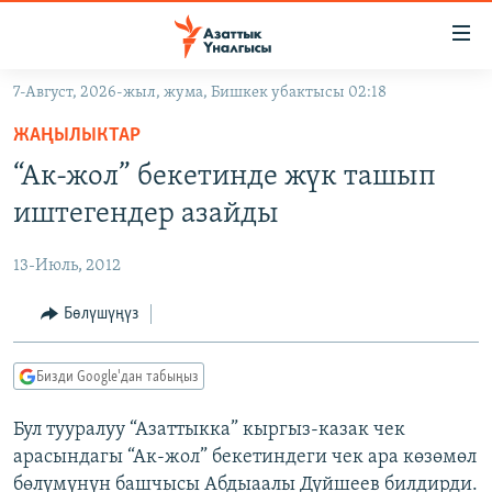
Линктер
Мазмунга
өтүңүз
7-Август, 2026-жыл, жума, Бишкек убактысы 02:18
Навигацияга
ЖАҢЫЛЫКТАР
өтүңүз
ЖАҢЫЛЫКТАР
КЫРГЫЗСТАН
Издөөгө
“Ак-жол” бекетинде жүк ташып
салыңыз
ДҮЙНӨ
КЫРГЫЗСТАН
иштегендер азайды
УКРАИНА
САЯСАТ
ДҮЙНӨ
13-Июль, 2012
АТАЙЫН ИЛИКТӨӨ
ЭКОНОМИКА
БОРБОР АЗИЯ
ТВ ПРОГРАММАЛАР
Бөлүшүңүз
МАДАНИЯТ
ПОДКАСТ
БҮГҮН АЗАТТЫКТА
Бизди Google'дан табыңыз
ӨЗГӨЧӨ ПИКИР
ЭКСПЕРТТЕР ТАЛДАЙТ
Бул тууралуу “Азаттыкка” кыргыз-казак чек
БИЗ ЖАНА ДҮЙНӨ
Русский
арасындагы “Ак-жол” бекетиндеги чек ара көзөмөл
ДАНИСТЕ
бөлүмүнүн башчысы Абдыаалы Дүйшеев билдирди.