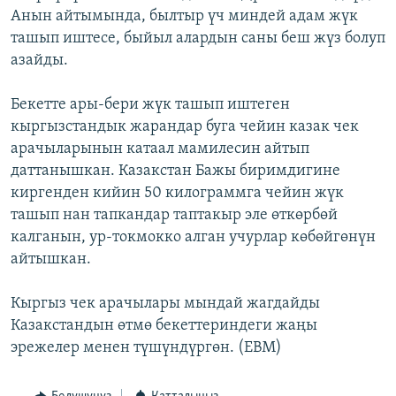
Анын айтымында, былтыр үч миндей адам жүк
ОНЛАЙН ШЕРИНЕ
ЭЖЕ-СИҢДИЛЕР
ташып иштесе, быйыл алардын саны беш жүз болуп
АЗАТТЫК+
азайды.
ЫҢГАЙСЫЗ СУРООЛОР
Бекетте ары-бери жүк ташып иштеген
кыргызстандык жарандар буга чейин казак чек
ЭЕ/АРнун бардык сайттары
арачыларынын катаал мамилесин айтып
даттанышкан. Казакстан Бажы биримдигине
киргенден кийин 50 килограммга чейин жүк
ташып нан тапкандар таптакыр эле өткөрбөй
калганын, ур-токмокко алган учурлар көбөйгөнүн
айтышкан.
Кыргыз чек арачылары мындай жагдайды
Казакстандын өтмө бекеттериндеги жаңы
эрежелер менен түшүндүргөн. (EBM)