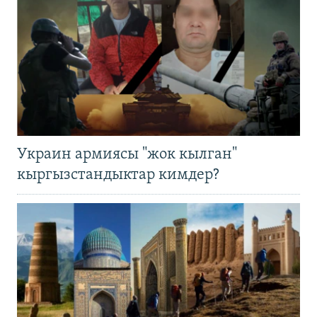
Украин армиясы "жок кылган"
кыргызстандыктар кимдер?