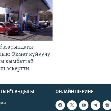
базарындагы
лык: Өкмөт күйүүчү
гы кымбаттай
ын эскертти
КТЫН" САНДЫГЫ
ОНЛАЙН ШЕРИНЕ
лим