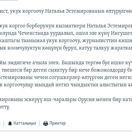
ист, укук коргоочу Наталья Эстемированын өлтүрүлгө
кук коргоо борборунун кызматкери Наталья Эстемиро
лунда Чеченстанда уурдалып, ошол эле күнү Ингушет
 жаштагы таанымал укук коргоочу, журналисттин киши
ык коомчулуктун көңүлүн буруп, катуу талкуу жаратка
ы эмдигиче ачыла элек. Башында тергөө бул ишке кү
 тиешеси бар деген сыяктуу бир нече божомолдорду б
Эстемированы чечен согушкерлер өлтүргөн деген неги
к коргоочулар мындай негиз чындыктан алыстыгын а
мированы эскерүү иш-чаралары Орусия менен бир ката
өттү.
з
Катталыңыз
Принтер