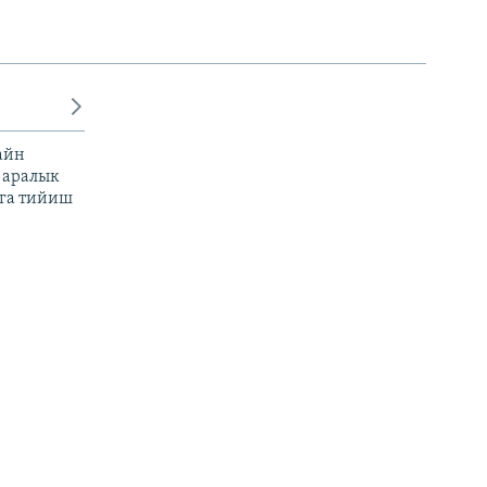
айн
 аралык
га тийиш