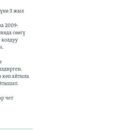
нүнө 3 жыл
ва 2009-
ияда сөөгү
 колдуу
н.
ч
илдирген.
з көп айтыла
йтышат.
р чет