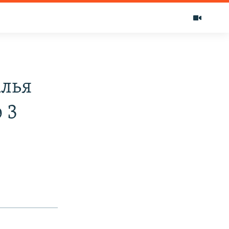
алья
 3