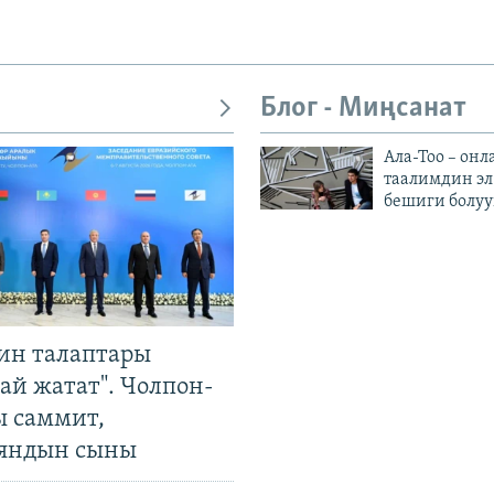
Блог - Миңсанат
Ала-Тоо – онл
таалимдин эл
бешиги болуу
ин талаптары
ай жатат". Чолпон-
ы саммит,
яндын сыны