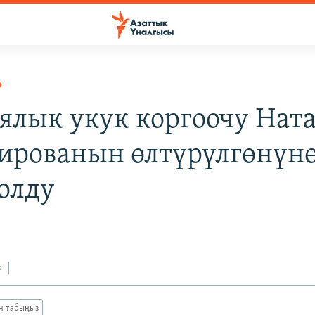
Р
ялык укук коргоочу Нат
ированын өлтүрүлгөнүнө
олду
з
ан табыңыз