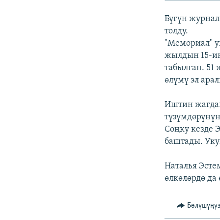
ЭЖЕ-СИҢДИЛЕР
Бүгүн журнал
АЗАТТЫК+
толду.
ЫҢГАЙСЫЗ СУРООЛОР
"Мемориал" у
жылдын 15-ию
табылган. 51
өлүмү эл арал
Иштин жагдай
түзүмдөрүнүн
Соңку кезде 
баштады. Уку
Наталья Эсте
өлкөлөрдө да 
Бөлүшүңү