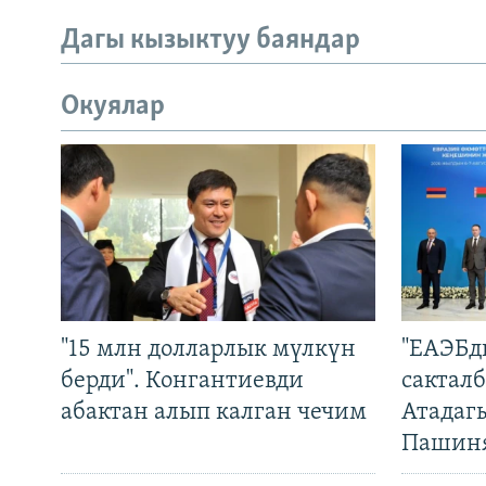
Дагы кызыктуу баяндар
Окуялар
"15 млн долларлык мүлкүн
"ЕАЭБд
берди". Конгантиевди
сакталб
абактан алып калган чечим
Атадаг
Пашин