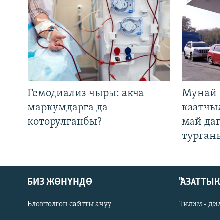
Гемодиализ чыры: акча
Мунай 
маркумдарга да
каатчы
которулганбы?
май да
турган
БИЗ ЖӨНҮНДӨ
"АЗАТТЫ
Блоктолгон сайтты ачуу
Тилим - ди