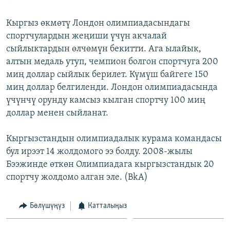
Кыргыз өкмөтү Лондон олимпиадасындагы
спортчулардын жеңиши үчүн акчалай
сыйлыктардын өлчөмүн бекитти. Ага ылайык,
алтын медаль утуп, чемпион болгон спортчуга 200
миң доллар сыйлык берилет. Күмүш байгеге 150
миң доллар белгиленди. Лондон олимпиадасында
үчүнчү орунду камсыз кылган спортчу 100 миң
доллар менен сыйланат.
Кыргызстандын олимпиадалык курама командасы
бул ирээт 14 жолдомого ээ болду. 2008-жылы
Бээжинде өткөн Олимпиадага кыргызстандык 20
спортчу жолдомо алган эле. (BkA)
Бөлүшүңүз
Катталыңыз