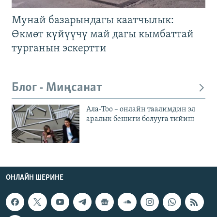
Мунай базарындагы каатчылык:
Өкмөт күйүүчү май дагы кымбаттай
турганын эскертти
Блог - Миңсанат
Ала-Тоо – онлайн таалимдин эл
аралык бешиги болууга тийиш
ОНЛАЙН ШЕРИНЕ