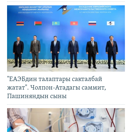
"ЕАЭБдин талаптары сакталбай
жатат". Чолпон-Атадагы саммит,
Пашиняндын сыны