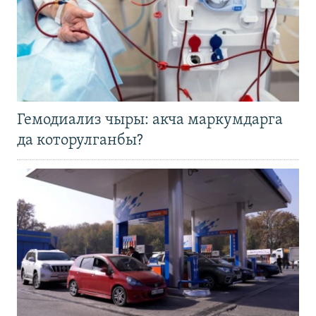
Гемодиализ чыры: акча маркумдарга
да которулганбы?