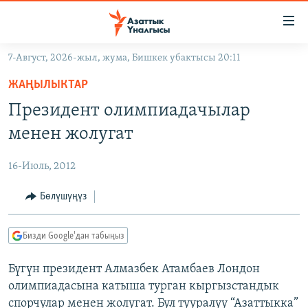
Линктер
Мазмунга
өтүңүз
7-Август, 2026-жыл, жума, Бишкек убактысы 20:11
Навигацияга
ЖАҢЫЛЫКТАР
өтүңүз
ЖАҢЫЛЫКТАР
КЫРГЫЗСТАН
Издөөгө
Президент олимпиадачылар
салыңыз
ДҮЙНӨ
КЫРГЫЗСТАН
менен жолугат
УКРАИНА
САЯСАТ
ДҮЙНӨ
16-Июль, 2012
АТАЙЫН ИЛИКТӨӨ
ЭКОНОМИКА
БОРБОР АЗИЯ
ТВ ПРОГРАММАЛАР
Бөлүшүңүз
МАДАНИЯТ
ПОДКАСТ
БҮГҮН АЗАТТЫКТА
Бизди Google'дан табыңыз
ӨЗГӨЧӨ ПИКИР
ЭКСПЕРТТЕР ТАЛДАЙТ
Бүгүн президент Алмазбек Атамбаев Лондон
БИЗ ЖАНА ДҮЙНӨ
Русский
олимпиадасына катыша турган кыргызстандык
ДАНИСТЕ
спорчулар менен жолугат. Бул тууралуу “Азаттыкка”