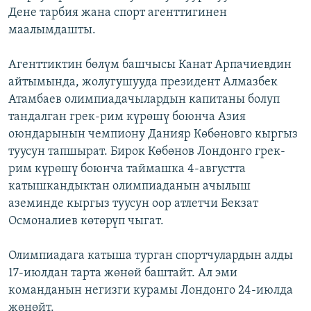
Дене тарбия жана спорт агенттигинен
ОНЛАЙН ШЕРИНЕ
ЭЖЕ-СИҢДИЛЕР
маалымдашты.
АЗАТТЫК+
ЫҢГАЙСЫЗ СУРООЛОР
Агенттиктин бөлүм башчысы Канат Арпачиевдин
айтымында, жолугушууда президент Алмазбек
Атамбаев олимпиадачылардын капитаны болуп
ЭЕ/АРнун бардык сайттары
тандалган грек-рим күрөшү боюнча Азия
оюндарынын чемпиону Данияр Көбөновго кыргыз
туусун тапшырат. Бирок Көбөнов Лондонго грек-
рим күрөшү боюнча таймашка 4-августта
катышкандыктан олимпиаданын ачылыш
аземинде кыргыз туусун оор атлетчи Бекзат
Осмоналиев көтөрүп чыгат.
Олимпиадага катыша турган спортчулардын алды
17-июлдан тарта жөнөй баштайт. Ал эми
команданын негизги курамы Лондонго 24-июлда
жөнөйт.