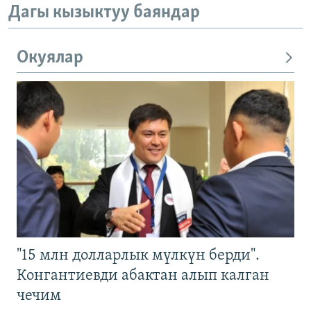
Дагы кызыктуу баяндар
Окуялар
"15 млн долларлык мүлкүн берди".
Конгантиевди абактан алып калган
чечим