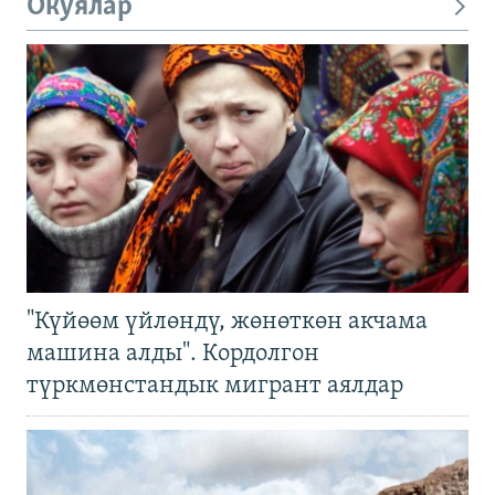
Окуялар
"Күйөөм үйлөндү, жөнөткөн акчама
машина алды". Кордолгон
түркмөнстандык мигрант аялдар