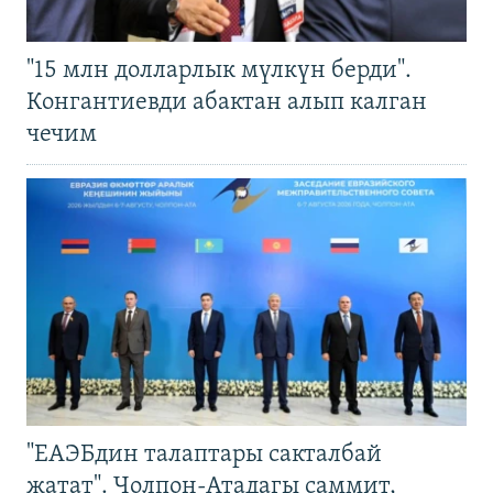
"15 млн долларлык мүлкүн берди".
Конгантиевди абактан алып калган
чечим
"ЕАЭБдин талаптары сакталбай
жатат". Чолпон-Атадагы саммит,