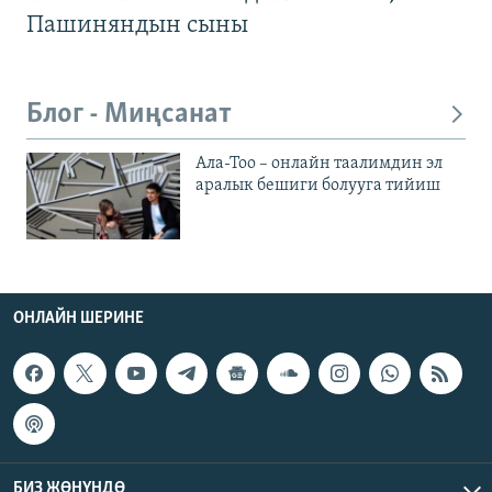
Пашиняндын сыны
Блог - Миңсанат
Ала-Тоо – онлайн таалимдин эл
аралык бешиги болууга тийиш
ОНЛАЙН ШЕРИНЕ
БИЗ ЖӨНҮНДӨ