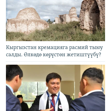
Кыргызстан кремацияга расмий тыюу
салды. Өлкөдө көрүстөн жетиштүүбү?