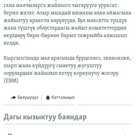
гана малчыларга жайлоого чыгарууга уруксат
ОНЛАЙН ШЕРИНЕ
ЭЖЕ-СИҢДИЛЕР
берип жатат. Азыр мындай ыкманы өлкө аймагына
АЗАТТЫК+
жайылтуу аракети көрүлүүдө. Бул максатта түндүк
ЫҢГАЙСЫЗ СУРООЛОР
жана түштүк облустардагы жайыт комитеттердин
өкүлдөрү бири-бирине барып тажрыйба алмашып
келди.
ЭЕ/АРнун бардык сайттары
Кыргызстанда мал арасында бруцеллез, эхинококк,
шарп жана күйдүргү сыяктуу жугуштуу
оорулардын жайылып кетүү коркунучу жогору.
(EBM)
Бөлүшүңүз
Катталыңыз
Дагы кызыктуу баяндар