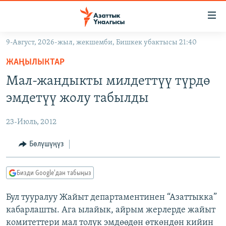
Линктер
Мазмунга
өтүңүз
9-Август, 2026-жыл, жекшемби, Бишкек убактысы 21:40
Навигацияга
ЖАҢЫЛЫКТАР
өтүңүз
ЖАҢЫЛЫКТАР
КЫРГЫЗСТАН
Издөөгө
Мал-жандыкты милдеттүү түрдө
салыңыз
ДҮЙНӨ
КЫРГЫЗСТАН
эмдетүү жолу табылды
УКРАИНА
САЯСАТ
ДҮЙНӨ
23-Июль, 2012
АТАЙЫН ИЛИКТӨӨ
ЭКОНОМИКА
БОРБОР АЗИЯ
ТВ ПРОГРАММАЛАР
Бөлүшүңүз
МАДАНИЯТ
ПОДКАСТ
БҮГҮН АЗАТТЫКТА
Бизди Google'дан табыңыз
ӨЗГӨЧӨ ПИКИР
ЭКСПЕРТТЕР ТАЛДАЙТ
Бул тууралуу Жайыт департаментинен “Азаттыкка”
БИЗ ЖАНА ДҮЙНӨ
Русский
кабарлашты. Ага ылайык, айрым жерлерде жайыт
ДАНИСТЕ
комитеттери мал толук эмдөөдөн өткөндөн кийин