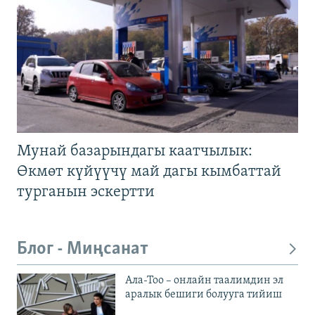
Мунай базарындагы каатчылык:
Өкмөт күйүүчү май дагы кымбаттай
турганын эскертти
Блог - Миңсанат
Ала-Тоо – онлайн таалимдин эл
аралык бешиги болууга тийиш