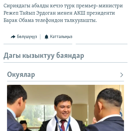
Сириядагы абалды кечээ түрк премьер-министри
Режеп Тайып Эрдоган менен АКШ президенти
Барак Обама телефондон талкуулашты.
Бөлүшүңүз
Катталыңыз
Дагы кызыктуу баяндар
Окуялар