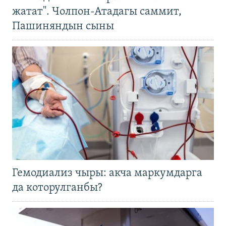
жатат". Чолпон-Атадагы саммит,
Пашиняндын сыны
Гемодиализ чыры: акча маркумдарга
да которулганбы?