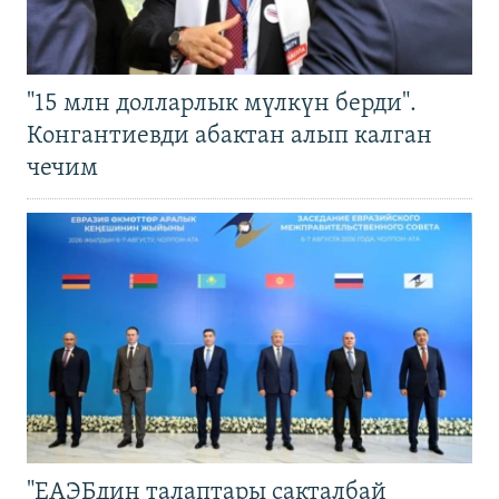
"15 млн долларлык мүлкүн берди".
Конгантиевди абактан алып калган
чечим
"ЕАЭБдин талаптары сакталбай