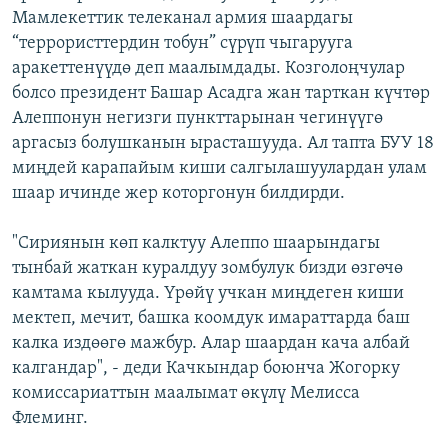
Мамлекеттик телеканал армия шаардагы
ОНЛАЙН ШЕРИНЕ
ЭЖЕ-СИҢДИЛЕР
“террористтердин тобун” сүрүп чыгарууга
АЗАТТЫК+
аракеттенүүдө деп маалымдады. Козголоңчулар
ЫҢГАЙСЫЗ СУРООЛОР
болсо президент Башар Асадга жан тарткан күчтөр
Алеппонун негизги пункттарынан чегинүүгө
аргасыз болушканын ырасташууда. Ал тапта БУУ 18
ЭЕ/АРнун бардык сайттары
миңдей карапайым киши салгылашуулардан улам
шаар ичинде жер которгонун билдирди.
"Сириянын көп калктуу Алеппо шаарындагы
тынбай жаткан куралдуу зомбулук бизди өзгөчө
камтама кылууда. Үрөйү учкан миңдеген киши
мектеп, мечит, башка коомдук имараттарда баш
калка издөөгө мажбур. Алар шаардан кача албай
калгандар", - деди Качкындар боюнча Жогорку
комиссариаттын маалымат өкүлү Мелисса
Флеминг.