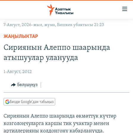
Линктер
Мазмунга
өтүңүз
7-Август, 2026-жыл, жума, Бишкек убактысы 21:23
Навигацияга
ЖАҢЫЛЫКТАР
өтүңүз
ЖАҢЫЛЫКТАР
КЫРГЫЗСТАН
Издөөгө
Сириянын Алеппо шаарында
салыңыз
ДҮЙНӨ
КЫРГЫЗСТАН
атышуулар уланууда
УКРАИНА
САЯСАТ
ДҮЙНӨ
1-Август, 2012
АТАЙЫН ИЛИКТӨӨ
ЭКОНОМИКА
БОРБОР АЗИЯ
ТВ ПРОГРАММАЛАР
Бөлүшүңүз
МАДАНИЯТ
ПОДКАСТ
БҮГҮН АЗАТТЫКТА
Бизди Google'дан табыңыз
ӨЗГӨЧӨ ПИКИР
ЭКСПЕРТТЕР ТАЛДАЙТ
Сириянын Алеппо шаарында өкмөттүк күчтөр
БИЗ ЖАНА ДҮЙНӨ
Русский
козголоңчуларга каршы тик учактар менен
ДАНИСТЕ
артиллерияны колдонгону кабарланууда.