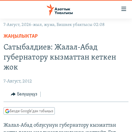
Линктер
Мазмунга
өтүңүз
7-Август, 2026-жыл, жума, Бишкек убактысы 02:08
Навигацияга
ЖАҢЫЛЫКТАР
өтүңүз
ЖАҢЫЛЫКТАР
КЫРГЫЗСТАН
Издөөгө
Сатыбалдиев: Жалал-Абад
салыңыз
ДҮЙНӨ
КЫРГЫЗСТАН
губернатору кызматтан кеткен
УКРАИНА
САЯСАТ
ДҮЙНӨ
жок
АТАЙЫН ИЛИКТӨӨ
ЭКОНОМИКА
БОРБОР АЗИЯ
7-Август, 2012
ТВ ПРОГРАММАЛАР
МАДАНИЯТ
Бөлүшүңүз
ПОДКАСТ
БҮГҮН АЗАТТЫКТА
ӨЗГӨЧӨ ПИКИР
ЭКСПЕРТТЕР ТАЛДАЙТ
Бизди Google'дан табыңыз
БИЗ ЖАНА ДҮЙНӨ
Русский
Жалал-Абад облусунун губернатору кызматтан
ДАНИСТЕ