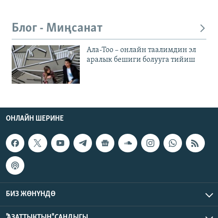
Блог - Миңсанат
Ала-Тоо – онлайн таалимдин эл
аралык бешиги болууга тийиш
ОНЛАЙН ШЕРИНЕ
БИЗ ЖӨНҮНДӨ
"АЗАТТЫКТЫН" САНДЫГЫ