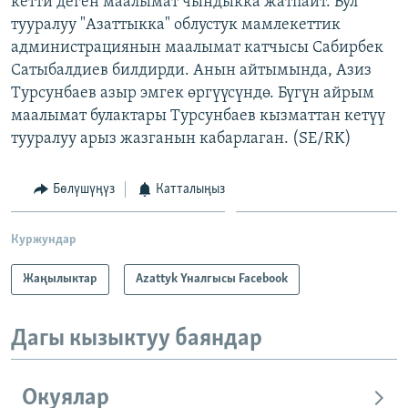
кетти деген маалымат чындыкка жатпайт. Бул
ОНЛАЙН ШЕРИНЕ
ЭЖЕ-СИҢДИЛЕР
тууралуу "Азаттыкка" облустук мамлекеттик
администрациянын маалымат катчысы Сабирбек
АЗАТТЫК+
Сатыбалдиев билдирди. Анын айтымында, Азиз
ЫҢГАЙСЫЗ СУРООЛОР
Турсунбаев азыр эмгек өргүүсүндө. Бүгүн айрым
маалымат булактары Турсунбаев кызматтан кетүү
тууралуу арыз жазганын кабарлаган. (SE/RK)
ЭЕ/АРнун бардык сайттары
Бөлүшүңүз
Катталыңыз
Куржундар
Жаңылыктар
Azattyk Үналгысы Facebook
Дагы кызыктуу баяндар
Окуялар