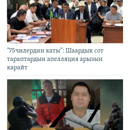
"75чилердин каты": Шаардык сот
тараптардын апелляция арызын
карайт