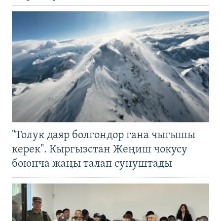
"Толук даяр болгондор гана чыгышы
керек". Кыргызстан Жеңиш чокусу
боюнча жаңы талап сунуштады