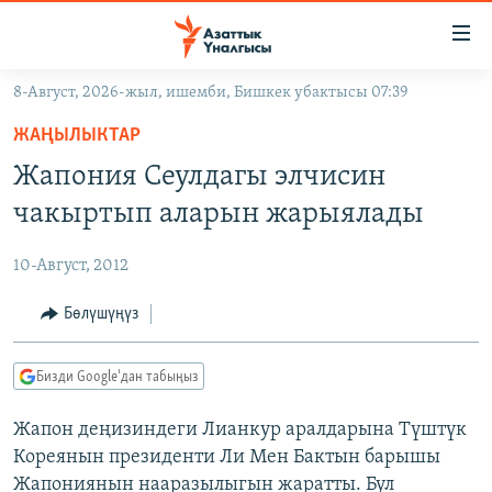
Линктер
Мазмунга
өтүңүз
8-Август, 2026-жыл, ишемби, Бишкек убактысы 07:39
Навигацияга
ЖАҢЫЛЫКТАР
өтүңүз
ЖАҢЫЛЫКТАР
КЫРГЫЗСТАН
Издөөгө
Жапония Сеулдагы элчисин
салыңыз
ДҮЙНӨ
КЫРГЫЗСТАН
чакыртып аларын жарыялады
УКРАИНА
САЯСАТ
ДҮЙНӨ
10-Август, 2012
АТАЙЫН ИЛИКТӨӨ
ЭКОНОМИКА
БОРБОР АЗИЯ
ТВ ПРОГРАММАЛАР
Бөлүшүңүз
МАДАНИЯТ
ПОДКАСТ
БҮГҮН АЗАТТЫКТА
Бизди Google'дан табыңыз
ӨЗГӨЧӨ ПИКИР
ЭКСПЕРТТЕР ТАЛДАЙТ
Жапон деңизиндеги Лианкур аралдарына Түштүк
БИЗ ЖАНА ДҮЙНӨ
Русский
Кореянын президенти Ли Мен Бактын барышы
ДАНИСТЕ
Жапониянын нааразылыгын жаратты. Бул