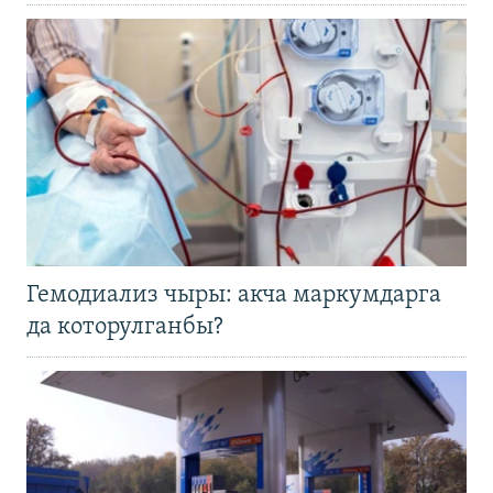
Гемодиализ чыры: акча маркумдарга
да которулганбы?