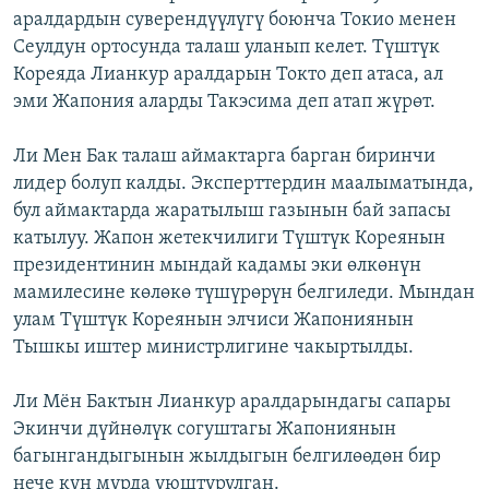
аралдардын суверендүүлүгү боюнча Токио менен
ОНЛАЙН ШЕРИНЕ
ЭЖЕ-СИҢДИЛЕР
Сеулдун ортосунда талаш уланып келет. Түштүк
АЗАТТЫК+
Кореяда Лианкур аралдарын Токто деп атаса, ал
ЫҢГАЙСЫЗ СУРООЛОР
эми Жапония аларды Такэсима деп атап жүрөт.
Ли Мен Бак талаш аймактарга барган биринчи
ЭЕ/АРнун бардык сайттары
лидер болуп калды. Эксперттердин маалыматында,
бул аймактарда жаратылыш газынын бай запасы
катылуу. Жапон жетекчилиги Түштүк Кореянын
президентинин мындай кадамы эки өлкөнүн
мамилесине көлөкө түшүрөрүн белгиледи. Мындан
улам Түштүк Кореянын элчиси Жапониянын
Тышкы иштер министрлигине чакыртылды.
Ли Мён Бактын Лианкур аралдарындагы сапары
Экинчи дүйнөлүк согуштагы Жапониянын
багынгандыгынын жылдыгын белгилөөдөн бир
нече күн мурда уюштурулган.